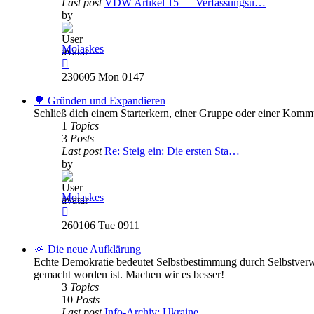
Last post
VDW Artikel 15 — Verfassungsü…
by
Molaskes
View
the
230605 Mon 0147
latest
post
🌳 Gründen und Expandieren
Schließ dich einem Starterkern, einer Gruppe oder einer Komm
1
Topics
3
Posts
Last post
Re: Steig ein: Die ersten Sta…
by
Molaskes
View
the
260106 Tue 0911
latest
post
🔆 Die neue Aufklärung
Echte Demokratie bedeutet Selbstbestimmung durch Selbstverwa
gemacht worden ist. Machen wir es besser!
3
Topics
10
Posts
Last post
Info-Archiv: Ukraine