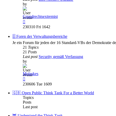
by
Grundrechtsextremist
View
the
230310 Fri 1642
latest
post
🗄️ Foren der Verwaltungsbereiche
Je ein Forum für jeden der 16 Standard-VBs der Demokratie de
21
Topics
21
Posts
Last post
Security gemäß Verfassung
by
Molaskes
View
the
230606 Tue 1609
latest
post
🇬🇧 Open Public Think Tank For a Better World
Topics
Posts
Last post
🦉 Understand the Think Tank