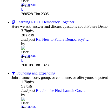
Molaskes
View
the
260528 Thu 2305
latest
post
📗 Learning REAL Democracy Together
Here we ask, answer and discuss questions about Future Democ
3
Topics
20
Posts
Last post
Re: New to Future Democracy? …
by
Molaskes
View
the
260108 Thu 1323
latest
post
🌳 Founding and Expanding
Join a launch core, group, or commune, or offer yours to potent
1
Topics
5
Posts
Last post
Re: Join the First Launch Cor…
by
Molaskes