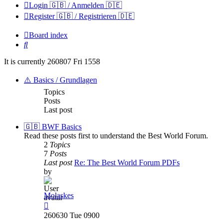
Login 🇬🇧 / Anmelden 🇩🇪
Register 🇬🇧 / Registrieren 🇩🇪
Board index
Search
It is currently 260807 Fri 1558
⚠️ Basics / Grundlagen
Topics
Posts
Last post
🇬🇧 BWF Basics
Read these posts first to understand the Best World Forum.
2
Topics
7
Posts
Last post
Re: The Best World Forum PDFs
by
Molaskes
View
the
260630 Tue 0900
latest