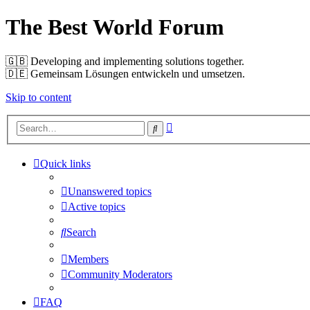
The Best World Forum
🇬🇧️ Developing and implementing solutions together.
🇩🇪️ Gemeinsam Lösungen entwickeln und umsetzen.
Skip to content
Advanced
Search
search
Quick links
Unanswered topics
Active topics
Search
Members
Community Moderators
FAQ