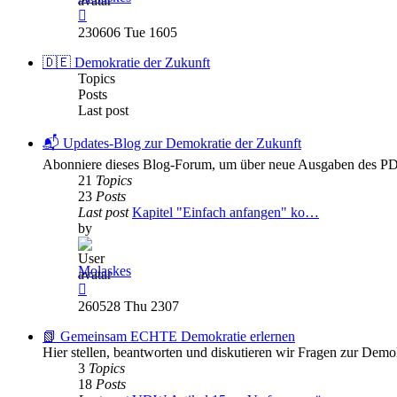
View
the
230606 Tue 1605
latest
post
🇩🇪 Demokratie der Zukunft
Topics
Posts
Last post
📬 Updates-Blog zur Demokratie der Zukunft
Abonniere dieses Blog-Forum, um über neue Ausgaben des PDF
21
Topics
23
Posts
Last post
Kapitel "Einfach anfangen" ko…
by
Molaskes
View
the
260528 Thu 2307
latest
post
📗 Gemeinsam ECHTE Demokratie erlernen
Hier stellen, beantworten und diskutieren wir Fragen zur Demo
3
Topics
18
Posts