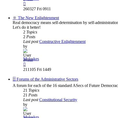
View
the
260327 Fri 0911
latest
post
🔆 The New Enlightenment
Real democracy means self-determination by self-administration
Let's do it better!
2
Topics
2
Posts
Last post
Constructive Enlightenment
by
Molaskes
View
the
211105 Fri 1449
latest
post
🗄️ Forums of the Administrative Sectors
A forum for each of the 16 standard ASecs of Future Democrac
21
Topics
21
Posts
Last post
Constitutional Security
by
Molaskes