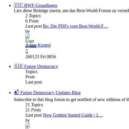
post
🇩🇪 BWF-Grundlagen
Lies diese Beiträge zuerst, um das Best-World-Forum zu verste
2
Topics
6
Posts
Last post
Re: Die PDFs vom Best-World-F…
by
Adam Kestrel
View
the
260123 Fri 0856
latest
post
🇬🇧 Future Democracy
Topics
Posts
Last post
📬 Future Democracy Updates Blog
Subscribe to this blog forum to get notified of new editions o
21
Topics
21
Posts
Last post
New Getting Started Guide | 2…
by