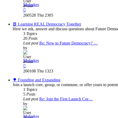
Molaskes
View
the
260528 Thu 2305
latest
post
📗 Learning REAL Democracy Together
Here we ask, answer and discuss questions about Future Democ
3
Topics
20
Posts
Last post
Re: New to Future Democracy? …
by
Molaskes
View
the
260108 Thu 1323
latest
post
🌳 Founding and Expanding
Join a launch core, group, or commune, or offer yours to potent
1
Topics
5
Posts
Last post
Re: Join the First Launch Cor…
by
Molaskes