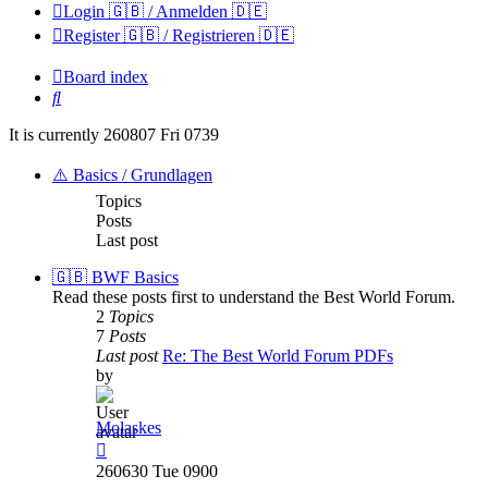
Login 🇬🇧 / Anmelden 🇩🇪
Register 🇬🇧 / Registrieren 🇩🇪
Board index
Search
It is currently 260807 Fri 0739
⚠️ Basics / Grundlagen
Topics
Posts
Last post
🇬🇧 BWF Basics
Read these posts first to understand the Best World Forum.
2
Topics
7
Posts
Last post
Re: The Best World Forum PDFs
by
Molaskes
View
the
260630 Tue 0900
latest