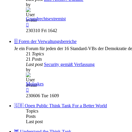
by
Grundrechtsextremist
View
the
230310 Fri 1642
latest
post
🗄️ Foren der Verwaltungsbereiche
Je ein Forum für jeden der 16 Standard-VBs der Demokratie de
21
Topics
21
Posts
Last post
Security gemäß Verfassung
by
Molaskes
View
the
230606 Tue 1609
latest
post
🇬🇧 Open Public Think Tank For a Better World
Topics
Posts
Last post
🦉 Understand the Think Tank