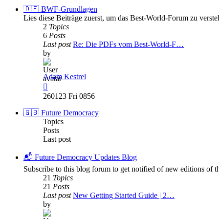
post
🇩🇪 BWF-Grundlagen
Lies diese Beiträge zuerst, um das Best-World-Forum zu verste
2
Topics
6
Posts
Last post
Re: Die PDFs vom Best-World-F…
by
Adam Kestrel
View
the
260123 Fri 0856
latest
post
🇬🇧 Future Democracy
Topics
Posts
Last post
📬 Future Democracy Updates Blog
Subscribe to this blog forum to get notified of new editions o
21
Topics
21
Posts
Last post
New Getting Started Guide | 2…
by