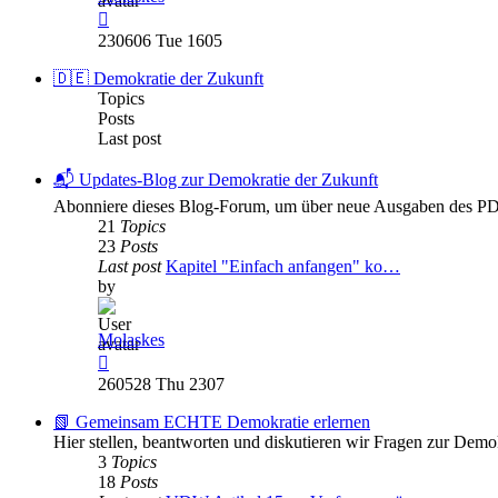
View
the
230606 Tue 1605
latest
post
🇩🇪 Demokratie der Zukunft
Topics
Posts
Last post
📬 Updates-Blog zur Demokratie der Zukunft
Abonniere dieses Blog-Forum, um über neue Ausgaben des PDF
21
Topics
23
Posts
Last post
Kapitel "Einfach anfangen" ko…
by
Molaskes
View
the
260528 Thu 2307
latest
post
📗 Gemeinsam ECHTE Demokratie erlernen
Hier stellen, beantworten und diskutieren wir Fragen zur Demo
3
Topics
18
Posts