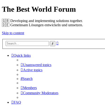
The Best World Forum
🇬🇧️ Developing and implementing solutions together.
🇩🇪️ Gemeinsam Lösungen entwickeln und umsetzen.
Skip to content
Advanced
Search
search
Quick links
Unanswered topics
Active topics
Search
Members
Community Moderators
FAQ