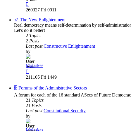
View
the
260327 Fri 0911
latest
post
🔆 The New Enlightenment
Real democracy means self-determination by self-administration
Let's do it better!
2
Topics
2
Posts
Last post
Constructive Enlightenment
by
Molaskes
View
the
211105 Fri 1449
latest
post
🗄️ Forums of the Administrative Sectors
A forum for each of the 16 standard ASecs of Future Democrac
21
Topics
21
Posts
Last post
Constitutional Security
by
Molaskes