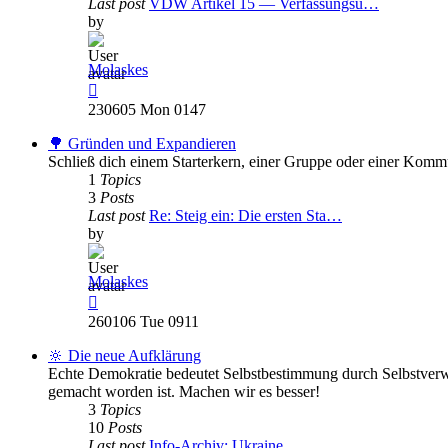
Last post
VDW Artikel 15 — Verfassungsü…
by
Molaskes
View
the
230605 Mon 0147
latest
post
🌳 Gründen und Expandieren
Schließ dich einem Starterkern, einer Gruppe oder einer Komm
1
Topics
3
Posts
Last post
Re: Steig ein: Die ersten Sta…
by
Molaskes
View
the
260106 Tue 0911
latest
post
🔆 Die neue Aufklärung
Echte Demokratie bedeutet Selbstbestimmung durch Selbstverwa
gemacht worden ist. Machen wir es besser!
3
Topics
10
Posts
Last post
Info-Archiv: Ukraine