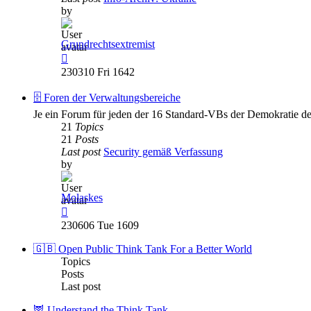
by
Grundrechtsextremist
View
the
230310 Fri 1642
latest
post
🗄️ Foren der Verwaltungsbereiche
Je ein Forum für jeden der 16 Standard-VBs der Demokratie de
21
Topics
21
Posts
Last post
Security gemäß Verfassung
by
Molaskes
View
the
230606 Tue 1609
latest
post
🇬🇧 Open Public Think Tank For a Better World
Topics
Posts
Last post
🦉 Understand the Think Tank