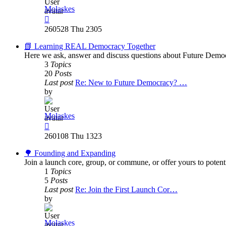
Molaskes
View
the
260528 Thu 2305
latest
post
📗 Learning REAL Democracy Together
Here we ask, answer and discuss questions about Future Democ
3
Topics
20
Posts
Last post
Re: New to Future Democracy? …
by
Molaskes
View
the
260108 Thu 1323
latest
post
🌳 Founding and Expanding
Join a launch core, group, or commune, or offer yours to potent
1
Topics
5
Posts
Last post
Re: Join the First Launch Cor…
by
Molaskes