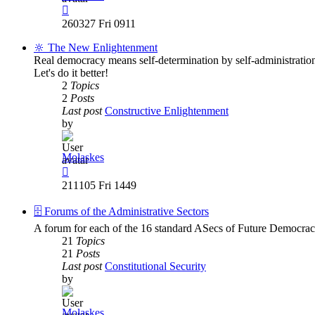
View
the
260327 Fri 0911
latest
post
🔆 The New Enlightenment
Real democracy means self-determination by self-administration
Let's do it better!
2
Topics
2
Posts
Last post
Constructive Enlightenment
by
Molaskes
View
the
211105 Fri 1449
latest
post
🗄️ Forums of the Administrative Sectors
A forum for each of the 16 standard ASecs of Future Democrac
21
Topics
21
Posts
Last post
Constitutional Security
by
Molaskes