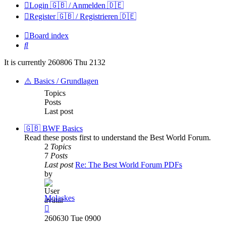
Login 🇬🇧 / Anmelden 🇩🇪
Register 🇬🇧 / Registrieren 🇩🇪
Board index
Search
It is currently 260806 Thu 2132
⚠️ Basics / Grundlagen
Topics
Posts
Last post
🇬🇧 BWF Basics
Read these posts first to understand the Best World Forum.
2
Topics
7
Posts
Last post
Re: The Best World Forum PDFs
by
Molaskes
View
the
260630 Tue 0900
latest