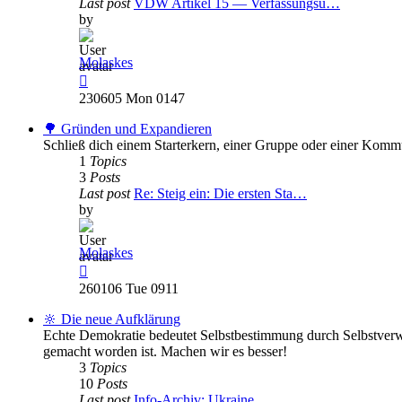
Last post
VDW Artikel 15 — Verfassungsü…
by
Molaskes
View
the
230605 Mon 0147
latest
post
🌳 Gründen und Expandieren
Schließ dich einem Starterkern, einer Gruppe oder einer Komm
1
Topics
3
Posts
Last post
Re: Steig ein: Die ersten Sta…
by
Molaskes
View
the
260106 Tue 0911
latest
post
🔆 Die neue Aufklärung
Echte Demokratie bedeutet Selbstbestimmung durch Selbstverwa
gemacht worden ist. Machen wir es besser!
3
Topics
10
Posts
Last post
Info-Archiv: Ukraine