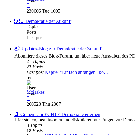
View
the
230606 Tue 1605
latest
post
🇩🇪 Demokratie der Zukunft
Topics
Posts
Last post
📬 Updates-Blog zur Demokratie der Zukunft
Abonniere dieses Blog-Forum, um über neue Ausgaben des PDF
21
Topics
23
Posts
Last post
Kapitel "Einfach anfangen" ko…
by
Molaskes
View
the
260528 Thu 2307
latest
post
📗 Gemeinsam ECHTE Demokratie erlernen
Hier stellen, beantworten und diskutieren wir Fragen zur Demo
3
Topics
18
Posts