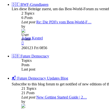
post
🇩🇪 BWF-Grundlagen
Lies diese Beiträge zuerst, um das Best-World-Forum zu verste
2
Topics
6
Posts
Last post
Re: Die PDFs vom Best-World-F…
by
Adam Kestrel
View
the
260123 Fri 0856
latest
post
🇬🇧 Future Democracy
Topics
Posts
Last post
📬 Future Democracy Updates Blog
Subscribe to this blog forum to get notified of new editions o
21
Topics
21
Posts
Last post
New Getting Started Guide | 2…
by