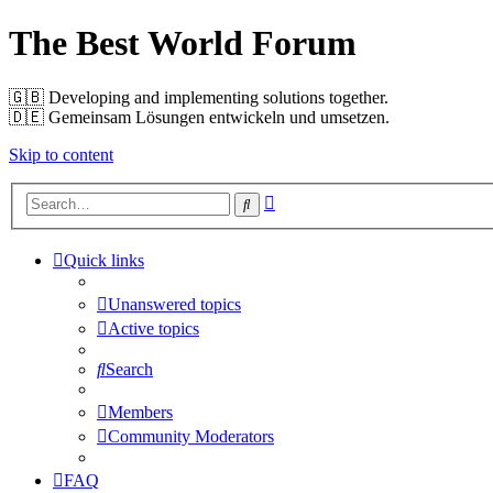
The Best World Forum
🇬🇧️ Developing and implementing solutions together.
🇩🇪️ Gemeinsam Lösungen entwickeln und umsetzen.
Skip to content
Advanced
Search
search
Quick links
Unanswered topics
Active topics
Search
Members
Community Moderators
FAQ