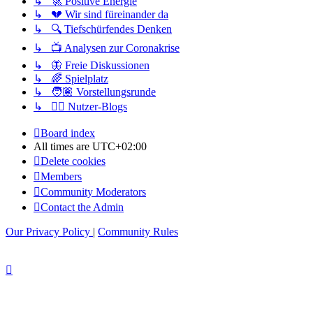
↳ 🚀 Positive Energie
↳ 💔 Wir sind füreinander da
↳ 🔍 Tiefschürfendes Denken
↳ 📺 Analysen zur Coronakrise
↳ 🦋 Freie Diskussionen
↳ 🌈 Spielplatz
↳ 🧑🏽 Vorstellungsrunde
↳ ✍🏽 Nutzer-Blogs
Board index
All times are
UTC+02:00
Delete cookies
Members
Community Moderators
Contact the Admin
Our Privacy Policy
|
Community Rules