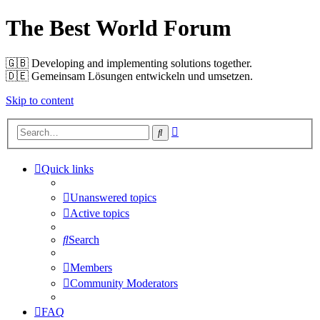
The Best World Forum
🇬🇧️ Developing and implementing solutions together.
🇩🇪️ Gemeinsam Lösungen entwickeln und umsetzen.
Skip to content
Advanced
Search
search
Quick links
Unanswered topics
Active topics
Search
Members
Community Moderators
FAQ