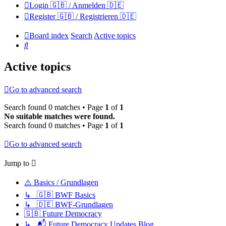
Login 🇬🇧 / Anmelden 🇩🇪
Register 🇬🇧 / Registrieren 🇩🇪
Board index
Search
Active topics
Search
Active topics
Go to advanced search
Search found 0 matches • Page
1
of
1
No suitable matches were found.
Search found 0 matches • Page
1
of
1
Go to advanced search
Jump to
⚠️ Basics / Grundlagen
↳ 🇬🇧 BWF Basics
↳ 🇩🇪 BWF-Grundlagen
🇬🇧 Future Democracy
↳ 📬 Future Democracy Updates Blog