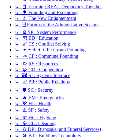
↳ 📗 Learning REAL Democracy Together
↳ 🌳 Founding and Expanding
↳ 🔆 The New Enlightenment
↳ 🗄️ Forums of the Administrative Sectors
↳ ⚙️ SP : System Performance
↳ 🦉 ED : Education
↳ 🌿 CS : Conflict Solving
↳ 👨‍👩‍👧‍👦 GF : Group Founding
↳ 🗝️ CF : Commune Founding
↳ 🌻 RS : Resources
↳ 🧩 CO : Cooperation
↳ 🏰 SI : Systems Interface
↳ 📈 PR : Public Relations
↳ 🛡️ SC : Security
↳ 🔥 EM : Emergencies
↳ 💖 HL : Health
↳ ⚠️ SF : Safety
↳ 🦠 HG : Hygiene
↳ 💎 CL : Cleaning
↳ ♻️ DP : Disposals (and Funeral Services)
↳ 🛠️ BT : Buildings Technology