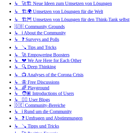
↳ 🚀🏗️ Neue Ideen zum Umsetzen von Lösungen
↳ 🏗️🌍 Umsetzen von Lösungen für die Welt
↳ 🏗️🦉 Umsetzen von Lösungen für den Think-Tank selbst
🇬🇧 Community Grounds
↳ ℹ️ About the Community
↳ ❓ Surveys and Polls
↳ 🪠 Tips and Tricks
↳ 🚀 Empowering Boosters
↳ 💔 We Are Here for Each Other
↳ 🔍 Deep Thinking
↳ 📺 Analyses of the Corona Crisis
↳ 🦋 Free Discussions
↳ 🌈 Playground
↳ 🧑🏽 Introductions of Users
↳ ✍🏽 User Blogs
🇩🇪 Community-Bereiche
↳ ℹ️ Rund um die Community
↳ ❓ Umfragen und Abstimmungen
↳ 🪠 Tipps und Tricks