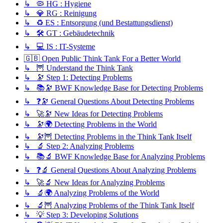
↳ 🦠 HG : Hygiene
↳ 💎 RG : Reinigung
↳ ♻️ ES : Entsorgung (und Bestattungsdienst)
↳ 🛠️ GT : Gebäudetechnik
↳ 💻 IS : IT-Systeme
🇬🇧 Open Public Think Tank For a Better World
↳ 🦉 Understand the Think Tank
↳ 🔭 Step 1: Detecting Problems
↳ 📚🔭 BWF Knowledge Base for Detecting Problems
↳ ❓🔭 General Questions About Detecting Problems
↳ 🚀🔭 New Ideas for Detecting Problems
↳ 🔭🌍 Detecting Problems in the World
↳ 🔭🦉 Detecting Problems in the Think Tank Itself
↳ 🔬 Step 2: Analyzing Problems
↳ 📚🔬 BWF Knowledge Base for Analyzing Problems
↳ ❓🔬 General Questions About Analyzing Problems
↳ 🚀🔬 New Ideas for Analyzing Problems
↳ 🔬🌍 Analyzing Problems of the World
↳ 🔬🦉 Analyzing Problems of the Think Tank Itself
↳ 💡 Step 3: Developing Solutions