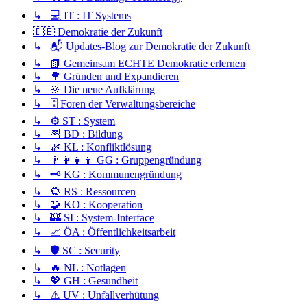
↳ 💻 IT : IT Systems
🇩🇪 Demokratie der Zukunft
↳ 📬 Updates-Blog zur Demokratie der Zukunft
↳ 📗 Gemeinsam ECHTE Demokratie erlernen
↳ 🌳 Gründen und Expandieren
↳ 🔆 Die neue Aufklärung
↳ 🗄️ Foren der Verwaltungsbereiche
↳ ⚙️ ST : System
↳ 🦉 BD : Bildung
↳ 🌿 KL : Konfliktlösung
↳ 👨‍👩‍👧‍👦 GG : Gruppengründung
↳ 🗝️ KG : Kommunengründung
↳ 🌻 RS : Ressourcen
↳ 🧩 KO : Kooperation
↳ 🏰 SI : System-Interface
↳ 📈 ÖA : Öffentlichkeitsarbeit
↳ 🛡️ SC : Security
↳ 🔥 NL : Notlagen
↳ 💖 GH : Gesundheit
↳ ⚠️ UV : Unfallverhütung