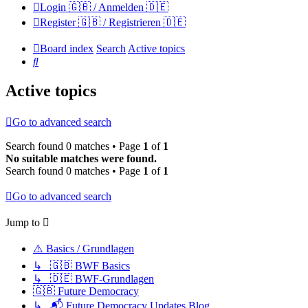
Login 🇬🇧 / Anmelden 🇩🇪
Register 🇬🇧 / Registrieren 🇩🇪
Board index
Search
Active topics
Search
Active topics
Go to advanced search
Search found 0 matches • Page
1
of
1
No suitable matches were found.
Search found 0 matches • Page
1
of
1
Go to advanced search
Jump to
⚠️ Basics / Grundlagen
↳ 🇬🇧 BWF Basics
↳ 🇩🇪 BWF-Grundlagen
🇬🇧 Future Democracy
↳ 📬 Future Democracy Updates Blog