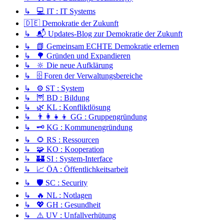
↳ 💻 IT : IT Systems
🇩🇪 Demokratie der Zukunft
↳ 📬 Updates-Blog zur Demokratie der Zukunft
↳ 📗 Gemeinsam ECHTE Demokratie erlernen
↳ 🌳 Gründen und Expandieren
↳ 🔆 Die neue Aufklärung
↳ 🗄️ Foren der Verwaltungsbereiche
↳ ⚙️ ST : System
↳ 🦉 BD : Bildung
↳ 🌿 KL : Konfliktlösung
↳ 👨‍👩‍👧‍👦 GG : Gruppengründung
↳ 🗝️ KG : Kommunengründung
↳ 🌻 RS : Ressourcen
↳ 🧩 KO : Kooperation
↳ 🏰 SI : System-Interface
↳ 📈 ÖA : Öffentlichkeitsarbeit
↳ 🛡️ SC : Security
↳ 🔥 NL : Notlagen
↳ 💖 GH : Gesundheit
↳ ⚠️ UV : Unfallverhütung