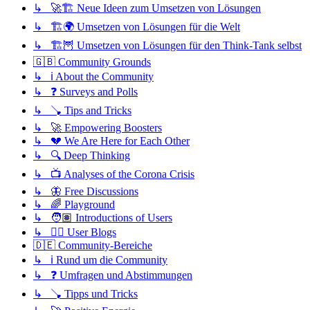
↳ 🚀🏗️ Neue Ideen zum Umsetzen von Lösungen
↳ 🏗️🌍 Umsetzen von Lösungen für die Welt
↳ 🏗️🦉 Umsetzen von Lösungen für den Think-Tank selbst
🇬🇧 Community Grounds
↳ ℹ️ About the Community
↳ ❓ Surveys and Polls
↳ 🪠 Tips and Tricks
↳ 🚀 Empowering Boosters
↳ 💔 We Are Here for Each Other
↳ 🔍 Deep Thinking
↳ 📺 Analyses of the Corona Crisis
↳ 🦋 Free Discussions
↳ 🌈 Playground
↳ 🧑🏽 Introductions of Users
↳ ✍🏽 User Blogs
🇩🇪 Community-Bereiche
↳ ℹ️ Rund um die Community
↳ ❓ Umfragen und Abstimmungen
↳ 🪠 Tipps und Tricks