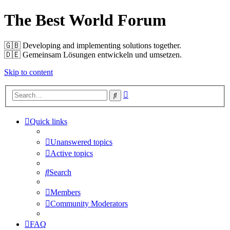
The Best World Forum
🇬🇧️ Developing and implementing solutions together.
🇩🇪️ Gemeinsam Lösungen entwickeln und umsetzen.
Skip to content
Advanced
Search
search
Quick links
Unanswered topics
Active topics
Search
Members
Community Moderators
FAQ