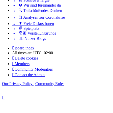
↳ 🚀 Positive Energie
↳ 💔 Wir sind füreinander da
↳ 🔍 Tiefschürfendes Denken
↳ 📺 Analysen zur Coronakrise
↳ 🦋 Freie Diskussionen
↳ 🌈 Spielplatz
↳ 🧑🏽 Vorstellungsrunde
↳ ✍🏽 Nutzer-Blogs
Board index
All times are
UTC+02:00
Delete cookies
Members
Community Moderators
Contact the Admin
Our Privacy Policy
|
Community Rules