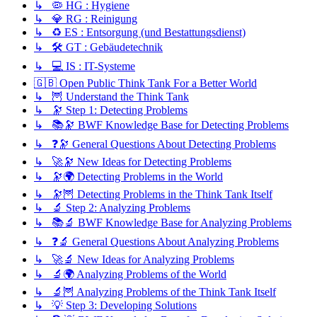
↳ 🦠 HG : Hygiene
↳ 💎 RG : Reinigung
↳ ♻️ ES : Entsorgung (und Bestattungsdienst)
↳ 🛠️ GT : Gebäudetechnik
↳ 💻 IS : IT-Systeme
🇬🇧 Open Public Think Tank For a Better World
↳ 🦉 Understand the Think Tank
↳ 🔭 Step 1: Detecting Problems
↳ 📚🔭 BWF Knowledge Base for Detecting Problems
↳ ❓🔭 General Questions About Detecting Problems
↳ 🚀🔭 New Ideas for Detecting Problems
↳ 🔭🌍 Detecting Problems in the World
↳ 🔭🦉 Detecting Problems in the Think Tank Itself
↳ 🔬 Step 2: Analyzing Problems
↳ 📚🔬 BWF Knowledge Base for Analyzing Problems
↳ ❓🔬 General Questions About Analyzing Problems
↳ 🚀🔬 New Ideas for Analyzing Problems
↳ 🔬🌍 Analyzing Problems of the World
↳ 🔬🦉 Analyzing Problems of the Think Tank Itself
↳ 💡 Step 3: Developing Solutions