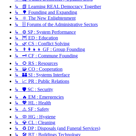
↳ 📗 Learning REAL Democracy Together
↳ 🌳 Founding and Expanding
↳ 🔆 The New Enlightenment
↳ 🗄️ Forums of the Administrative Sectors
↳ ⚙️ SP : System Performance
↳ 🦉 ED : Education
↳ 🌿 CS : Conflict Solving
↳ 👨‍👩‍👧‍👦 GF : Group Founding
↳ 🗝️ CF : Commune Founding
↳ 🌻 RS : Resources
↳ 🧩 CO : Cooperation
↳ 🏰 SI : Systems Interface
↳ 📈 PR : Public Relations
↳ 🛡️ SC : Security
↳ 🔥 EM : Emergencies
↳ 💖 HL : Health
↳ ⚠️ SF : Safety
↳ 🦠 HG : Hygiene
↳ 💎 CL : Cleaning
↳ ♻️ DP : Disposals (and Funeral Services)
↳ 🛠️ BT : Buildings Technology