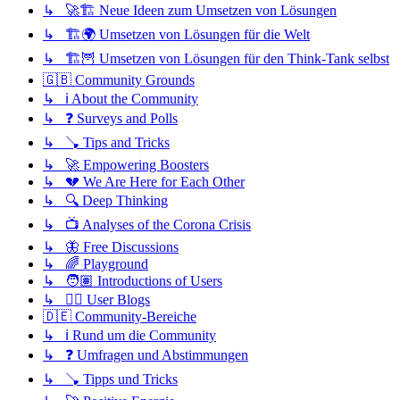
↳ 🚀🏗️ Neue Ideen zum Umsetzen von Lösungen
↳ 🏗️🌍 Umsetzen von Lösungen für die Welt
↳ 🏗️🦉 Umsetzen von Lösungen für den Think-Tank selbst
🇬🇧 Community Grounds
↳ ℹ️ About the Community
↳ ❓ Surveys and Polls
↳ 🪠 Tips and Tricks
↳ 🚀 Empowering Boosters
↳ 💔 We Are Here for Each Other
↳ 🔍 Deep Thinking
↳ 📺 Analyses of the Corona Crisis
↳ 🦋 Free Discussions
↳ 🌈 Playground
↳ 🧑🏽 Introductions of Users
↳ ✍🏽 User Blogs
🇩🇪 Community-Bereiche
↳ ℹ️ Rund um die Community
↳ ❓ Umfragen und Abstimmungen
↳ 🪠 Tipps und Tricks