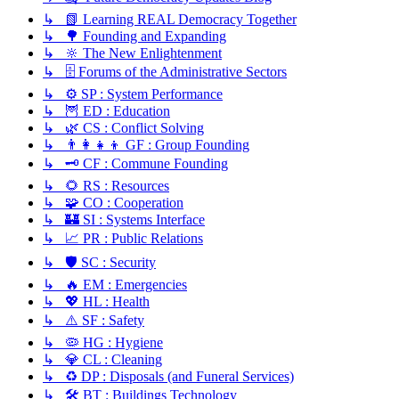
↳ 📗 Learning REAL Democracy Together
↳ 🌳 Founding and Expanding
↳ 🔆 The New Enlightenment
↳ 🗄️ Forums of the Administrative Sectors
↳ ⚙️ SP : System Performance
↳ 🦉 ED : Education
↳ 🌿 CS : Conflict Solving
↳ 👨‍👩‍👧‍👦 GF : Group Founding
↳ 🗝️ CF : Commune Founding
↳ 🌻 RS : Resources
↳ 🧩 CO : Cooperation
↳ 🏰 SI : Systems Interface
↳ 📈 PR : Public Relations
↳ 🛡️ SC : Security
↳ 🔥 EM : Emergencies
↳ 💖 HL : Health
↳ ⚠️ SF : Safety
↳ 🦠 HG : Hygiene
↳ 💎 CL : Cleaning
↳ ♻️ DP : Disposals (and Funeral Services)
↳ 🛠️ BT : Buildings Technology