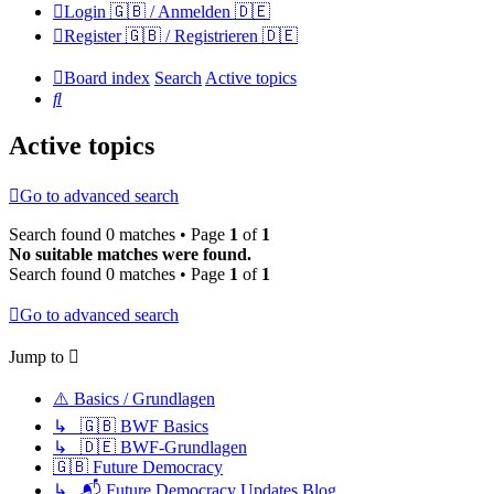
Login 🇬🇧 / Anmelden 🇩🇪
Register 🇬🇧 / Registrieren 🇩🇪
Board index
Search
Active topics
Search
Active topics
Go to advanced search
Search found 0 matches • Page
1
of
1
No suitable matches were found.
Search found 0 matches • Page
1
of
1
Go to advanced search
Jump to
⚠️ Basics / Grundlagen
↳ 🇬🇧 BWF Basics
↳ 🇩🇪 BWF-Grundlagen
🇬🇧 Future Democracy
↳ 📬 Future Democracy Updates Blog