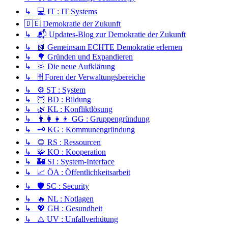
↳ 💻 IT : IT Systems
🇩🇪 Demokratie der Zukunft
↳ 📬 Updates-Blog zur Demokratie der Zukunft
↳ 📗 Gemeinsam ECHTE Demokratie erlernen
↳ 🌳 Gründen und Expandieren
↳ 🔆 Die neue Aufklärung
↳ 🗄️ Foren der Verwaltungsbereiche
↳ ⚙️ ST : System
↳ 🦉 BD : Bildung
↳ 🌿 KL : Konfliktlösung
↳ 👨‍👩‍👧‍👦 GG : Gruppengründung
↳ 🗝️ KG : Kommunengründung
↳ 🌻 RS : Ressourcen
↳ 🧩 KO : Kooperation
↳ 🏰 SI : System-Interface
↳ 📈 ÖA : Öffentlichkeitsarbeit
↳ 🛡️ SC : Security
↳ 🔥 NL : Notlagen
↳ 💖 GH : Gesundheit
↳ ⚠️ UV : Unfallverhütung