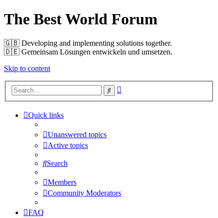
The Best World Forum
🇬🇧️ Developing and implementing solutions together.
🇩🇪️ Gemeinsam Lösungen entwickeln und umsetzen.
Skip to content
Advanced
Search
search
Quick links
Unanswered topics
Active topics
Search
Members
Community Moderators
FAQ