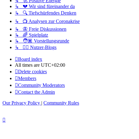
↳ 🚀 Positive Energie
↳ 💔 Wir sind füreinander da
↳ 🔍 Tiefschürfendes Denken
↳ 📺 Analysen zur Coronakrise
↳ 🦋 Freie Diskussionen
↳ 🌈 Spielplatz
↳ 🧑🏽 Vorstellungsrunde
↳ ✍🏽 Nutzer-Blogs
Board index
All times are
UTC+02:00
Delete cookies
Members
Community Moderators
Contact the Admin
Our Privacy Policy
|
Community Rules