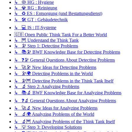
↳ 🦠 HG : Hygiene
↳ 💎 RG : Reinigung
↳ ♻️ ES : Entsorgung (und Bestattungsdienst)
↳ 🛠️ GT : Gebäudetechnik
↳ 💻 IS : IT-Systeme
🇬🇧 Open Public Think Tank For a Better World
↳ 🦉 Understand the Think Tank
↳ 🔭 Step 1: Detecting Problems
↳ 📚🔭 BWF Knowledge Base for Detecting Problems
↳ ❓🔭 General Questions About Detecting Problems
↳ 🚀🔭 New Ideas for Detecting Problems
↳ 🔭🌍 Detecting Problems in the World
↳ 🔭🦉 Detecting Problems in the Think Tank Itself
↳ 🔬 Step 2: Analyzing Problems
↳ 📚🔬 BWF Knowledge Base for Analyzing Problems
↳ ❓🔬 General Questions About Analyzing Problems
↳ 🚀🔬 New Ideas for Analyzing Problems
↳ 🔬🌍 Analyzing Problems of the World
↳ 🔬🦉 Analyzing Problems of the Think Tank Itself
↳ 💡 Step 3: Developing Solutions