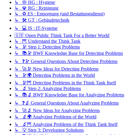
↳ 🦠 HG : Hygiene
↳ 💎 RG : Reinigung
↳ ♻️ ES : Entsorgung (und Bestattungsdienst)
↳ 🛠️ GT : Gebäudetechnik
↳ 💻 IS : IT-Systeme
🇬🇧 Open Public Think Tank For a Better World
↳ 🦉 Understand the Think Tank
↳ 🔭 Step 1: Detecting Problems
↳ 📚🔭 BWF Knowledge Base for Detecting Problems
↳ ❓🔭 General Questions About Detecting Problems
↳ 🚀🔭 New Ideas for Detecting Problems
↳ 🔭🌍 Detecting Problems in the World
↳ 🔭🦉 Detecting Problems in the Think Tank Itself
↳ 🔬 Step 2: Analyzing Problems
↳ 📚🔬 BWF Knowledge Base for Analyzing Problems
↳ ❓🔬 General Questions About Analyzing Problems
↳ 🚀🔬 New Ideas for Analyzing Problems
↳ 🔬🌍 Analyzing Problems of the World
↳ 🔬🦉 Analyzing Problems of the Think Tank Itself
↳ 💡 Step 3: Developing Solutions