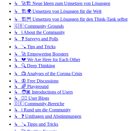
↳ 🚀🏗️ Neue Ideen zum Umsetzen von Lösungen
↳ 🏗️🌍 Umsetzen von Lösungen für die Welt
↳ 🏗️🦉 Umsetzen von Lösungen für den Think-Tank selbst
🇬🇧 Community Grounds
↳ ℹ️ About the Community
↳ ❓ Surveys and Polls
↳ 🪠 Tips and Tricks
↳ 🚀 Empowering Boosters
↳ 💔 We Are Here for Each Other
↳ 🔍 Deep Thinking
↳ 📺 Analyses of the Corona Crisis
↳ 🦋 Free Discussions
↳ 🌈 Playground
↳ 🧑🏽 Introductions of Users
↳ ✍🏽 User Blogs
🇩🇪 Community-Bereiche
↳ ℹ️ Rund um die Community
↳ ❓ Umfragen und Abstimmungen
↳ 🪠 Tipps und Tricks