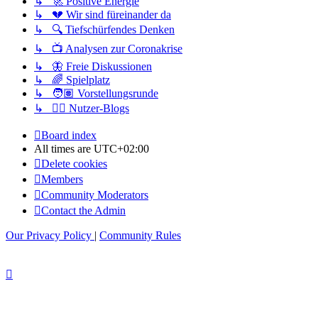
↳ 🚀 Positive Energie
↳ 💔 Wir sind füreinander da
↳ 🔍 Tiefschürfendes Denken
↳ 📺 Analysen zur Coronakrise
↳ 🦋 Freie Diskussionen
↳ 🌈 Spielplatz
↳ 🧑🏽 Vorstellungsrunde
↳ ✍🏽 Nutzer-Blogs
Board index
All times are
UTC+02:00
Delete cookies
Members
Community Moderators
Contact the Admin
Our Privacy Policy
|
Community Rules