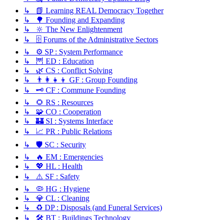
↳ 📗 Learning REAL Democracy Together
↳ 🌳 Founding and Expanding
↳ 🔆 The New Enlightenment
↳ 🗄️ Forums of the Administrative Sectors
↳ ⚙️ SP : System Performance
↳ 🦉 ED : Education
↳ 🌿 CS : Conflict Solving
↳ 👨‍👩‍👧‍👦 GF : Group Founding
↳ 🗝️ CF : Commune Founding
↳ 🌻 RS : Resources
↳ 🧩 CO : Cooperation
↳ 🏰 SI : Systems Interface
↳ 📈 PR : Public Relations
↳ 🛡️ SC : Security
↳ 🔥 EM : Emergencies
↳ 💖 HL : Health
↳ ⚠️ SF : Safety
↳ 🦠 HG : Hygiene
↳ 💎 CL : Cleaning
↳ ♻️ DP : Disposals (and Funeral Services)
↳ 🛠️ BT : Buildings Technology