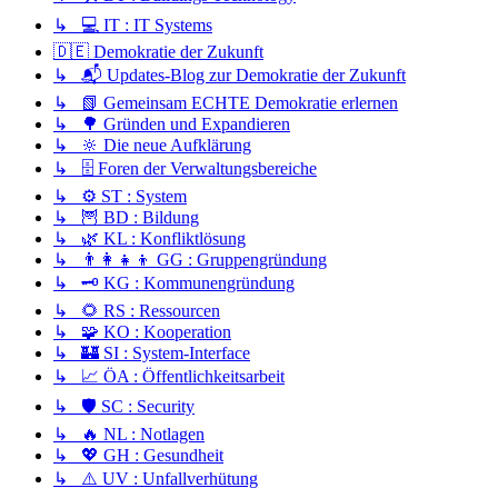
↳ 💻 IT : IT Systems
🇩🇪 Demokratie der Zukunft
↳ 📬 Updates-Blog zur Demokratie der Zukunft
↳ 📗 Gemeinsam ECHTE Demokratie erlernen
↳ 🌳 Gründen und Expandieren
↳ 🔆 Die neue Aufklärung
↳ 🗄️ Foren der Verwaltungsbereiche
↳ ⚙️ ST : System
↳ 🦉 BD : Bildung
↳ 🌿 KL : Konfliktlösung
↳ 👨‍👩‍👧‍👦 GG : Gruppengründung
↳ 🗝️ KG : Kommunengründung
↳ 🌻 RS : Ressourcen
↳ 🧩 KO : Kooperation
↳ 🏰 SI : System-Interface
↳ 📈 ÖA : Öffentlichkeitsarbeit
↳ 🛡️ SC : Security
↳ 🔥 NL : Notlagen
↳ 💖 GH : Gesundheit
↳ ⚠️ UV : Unfallverhütung