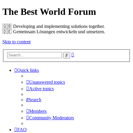
The Best World Forum
🇬🇧️ Developing and implementing solutions together.
🇩🇪️ Gemeinsam Lösungen entwickeln und umsetzen.
Skip to content
Advanced
Search
search
Quick links
Unanswered topics
Active topics
Search
Members
Community Moderators
FAQ