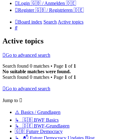
Login 🇬🇧 / Anmelden 🇩🇪
Register 🇬🇧 / Registrieren 🇩🇪
Board index
Search
Active topics
Search
Active topics
Go to advanced search
Search found 0 matches • Page
1
of
1
No suitable matches were found.
Search found 0 matches • Page
1
of
1
Go to advanced search
Jump to
⚠️ Basics / Grundlagen
↳ 🇬🇧 BWF Basics
↳ 🇩🇪 BWF-Grundlagen
🇬🇧 Future Democracy
↳ 📬 Future Democracy Updates Blog