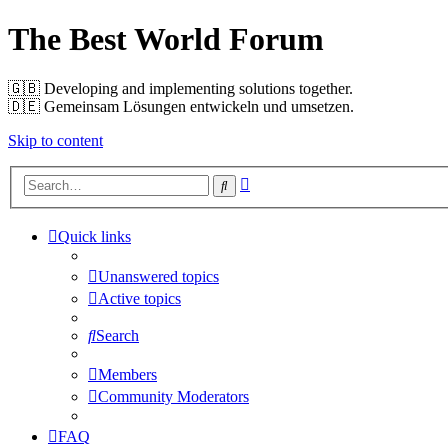
The Best World Forum
🇬🇧️ Developing and implementing solutions together.
🇩🇪️ Gemeinsam Lösungen entwickeln und umsetzen.
Skip to content
Advanced
Search
search
Quick links
Unanswered topics
Active topics
Search
Members
Community Moderators
FAQ