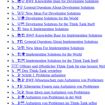
↳ 📚💡 BWF Knowledge Base for Developing Solutions
↳ ❓💡 General Questions About Developing Solutions
↳ 🚀💡 New Ideas For Developing Solutions
↳ 💡🌍 Developing Solutions for the World
↳ 💡🦉 Developing Solutions for the Think Tank Itself
↳ 🏗️ Step 4: Implementing Solutions
↳ 📚🏗️ BWF Knowledge Base for Implementing Solutions
↳ ❓🏗️ General Questions About Implementing Solutions
↳ 🚀🏗️ New Ideas For Implementing Solutions
↳ 🏗️🌍 Implementing Solutions for the World
↳ 🏗️🦉 Implementing Solutions for the Think Tank Itself
🇩🇪 Offener und öffentlicher Think-Tank für eine bessere Wel
↳ 🦉 Den Think-Tank verstehen
↳ 🔭 Schritt 1: Probleme aufspüren
↳ 📚🔭 BWF-Wissensschatz zum Aufspüren von Problemen
↳ ❓🔭 Allgemeine Fragen zum Aufspüren von Problemen
↳ 🚀🔭 Neue Ideen zum Aufspüren von Problemen
↳ 🔭🌍 Aufspüren von Problemen in der Welt
↳ 🔭🦉 Aufspüren von Problemen im Think-Tank selbst