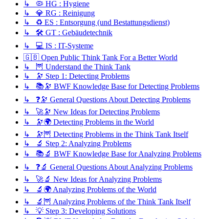
↳ 🦠 HG : Hygiene
↳ 💎 RG : Reinigung
↳ ♻️ ES : Entsorgung (und Bestattungsdienst)
↳ 🛠️ GT : Gebäudetechnik
↳ 💻 IS : IT-Systeme
🇬🇧 Open Public Think Tank For a Better World
↳ 🦉 Understand the Think Tank
↳ 🔭 Step 1: Detecting Problems
↳ 📚🔭 BWF Knowledge Base for Detecting Problems
↳ ❓🔭 General Questions About Detecting Problems
↳ 🚀🔭 New Ideas for Detecting Problems
↳ 🔭🌍 Detecting Problems in the World
↳ 🔭🦉 Detecting Problems in the Think Tank Itself
↳ 🔬 Step 2: Analyzing Problems
↳ 📚🔬 BWF Knowledge Base for Analyzing Problems
↳ ❓🔬 General Questions About Analyzing Problems
↳ 🚀🔬 New Ideas for Analyzing Problems
↳ 🔬🌍 Analyzing Problems of the World
↳ 🔬🦉 Analyzing Problems of the Think Tank Itself
↳ 💡 Step 3: Developing Solutions