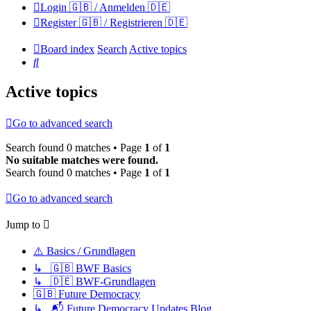
Login 🇬🇧 / Anmelden 🇩🇪
Register 🇬🇧 / Registrieren 🇩🇪
Board index
Search
Active topics
Search
Active topics
Go to advanced search
Search found 0 matches • Page
1
of
1
No suitable matches were found.
Search found 0 matches • Page
1
of
1
Go to advanced search
Jump to
⚠️ Basics / Grundlagen
↳ 🇬🇧 BWF Basics
↳ 🇩🇪 BWF-Grundlagen
🇬🇧 Future Democracy
↳ 📬 Future Democracy Updates Blog