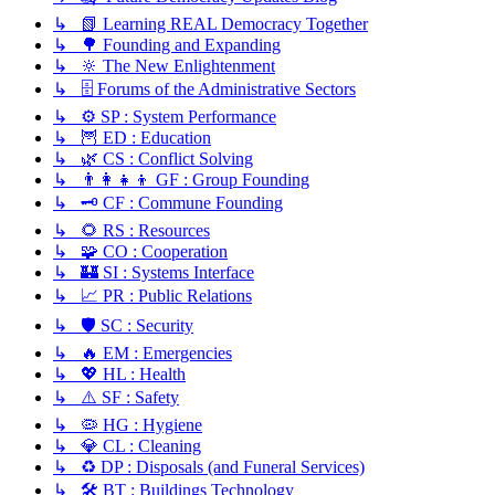
↳ 📗 Learning REAL Democracy Together
↳ 🌳 Founding and Expanding
↳ 🔆 The New Enlightenment
↳ 🗄️ Forums of the Administrative Sectors
↳ ⚙️ SP : System Performance
↳ 🦉 ED : Education
↳ 🌿 CS : Conflict Solving
↳ 👨‍👩‍👧‍👦 GF : Group Founding
↳ 🗝️ CF : Commune Founding
↳ 🌻 RS : Resources
↳ 🧩 CO : Cooperation
↳ 🏰 SI : Systems Interface
↳ 📈 PR : Public Relations
↳ 🛡️ SC : Security
↳ 🔥 EM : Emergencies
↳ 💖 HL : Health
↳ ⚠️ SF : Safety
↳ 🦠 HG : Hygiene
↳ 💎 CL : Cleaning
↳ ♻️ DP : Disposals (and Funeral Services)
↳ 🛠️ BT : Buildings Technology