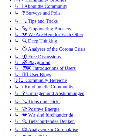
↳ ℹ️ About the Community
↳ ❓ Surveys and Polls
↳ 🪠 Tips and Tricks
↳ 🚀 Empowering Boosters
↳ 💔 We Are Here for Each Other
↳ 🔍 Deep Thinking
↳ 📺 Analyses of the Corona Crisis
↳ 🦋 Free Discussions
↳ 🌈 Playground
↳ 🧑🏽 Introductions of Users
↳ ✍🏽 User Blogs
🇩🇪 Community-Bereiche
↳ ℹ️ Rund um die Community
↳ ❓ Umfragen und Abstimmungen
↳ 🪠 Tipps und Tricks
↳ 🚀 Positive Energie
↳ 💔 Wir sind füreinander da
↳ 🔍 Tiefschürfendes Denken
↳ 📺 Analysen zur Coronakrise