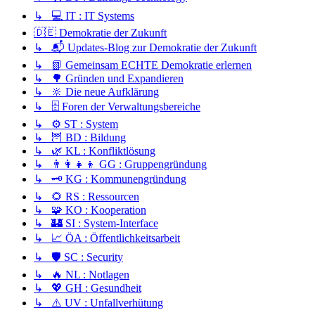
↳ 💻 IT : IT Systems
🇩🇪 Demokratie der Zukunft
↳ 📬 Updates-Blog zur Demokratie der Zukunft
↳ 📗 Gemeinsam ECHTE Demokratie erlernen
↳ 🌳 Gründen und Expandieren
↳ 🔆 Die neue Aufklärung
↳ 🗄️ Foren der Verwaltungsbereiche
↳ ⚙️ ST : System
↳ 🦉 BD : Bildung
↳ 🌿 KL : Konfliktlösung
↳ 👨‍👩‍👧‍👦 GG : Gruppengründung
↳ 🗝️ KG : Kommunengründung
↳ 🌻 RS : Ressourcen
↳ 🧩 KO : Kooperation
↳ 🏰 SI : System-Interface
↳ 📈 ÖA : Öffentlichkeitsarbeit
↳ 🛡️ SC : Security
↳ 🔥 NL : Notlagen
↳ 💖 GH : Gesundheit
↳ ⚠️ UV : Unfallverhütung