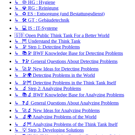
↳ 🦠 HG : Hygiene
↳ 💎 RG : Reinigung
↳ ♻️ ES : Entsorgung (und Bestattungsdienst)
↳ 🛠️ GT : Gebäudetechnik
↳ 💻 IS : IT-Systeme
🇬🇧 Open Public Think Tank For a Better World
↳ 🦉 Understand the Think Tank
↳ 🔭 Step 1: Detecting Problems
↳ 📚🔭 BWF Knowledge Base for Detecting Problems
↳ ❓🔭 General Questions About Detecting Problems
↳ 🚀🔭 New Ideas for Detecting Problems
↳ 🔭🌍 Detecting Problems in the World
↳ 🔭🦉 Detecting Problems in the Think Tank Itself
↳ 🔬 Step 2: Analyzing Problems
↳ 📚🔬 BWF Knowledge Base for Analyzing Problems
↳ ❓🔬 General Questions About Analyzing Problems
↳ 🚀🔬 New Ideas for Analyzing Problems
↳ 🔬🌍 Analyzing Problems of the World
↳ 🔬🦉 Analyzing Problems of the Think Tank Itself
↳ 💡 Step 3: Developing Solutions