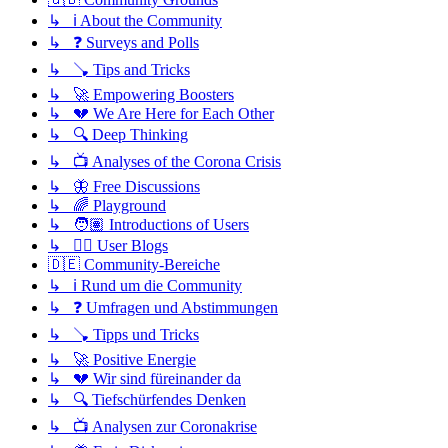
↳ ℹ️ About the Community
↳ ❓ Surveys and Polls
↳ 🪠 Tips and Tricks
↳ 🚀 Empowering Boosters
↳ 💔 We Are Here for Each Other
↳ 🔍 Deep Thinking
↳ 📺 Analyses of the Corona Crisis
↳ 🦋 Free Discussions
↳ 🌈 Playground
↳ 🧑🏽 Introductions of Users
↳ ✍🏽 User Blogs
🇩🇪 Community-Bereiche
↳ ℹ️ Rund um die Community
↳ ❓ Umfragen und Abstimmungen
↳ 🪠 Tipps und Tricks
↳ 🚀 Positive Energie
↳ 💔 Wir sind füreinander da
↳ 🔍 Tiefschürfendes Denken
↳ 📺 Analysen zur Coronakrise