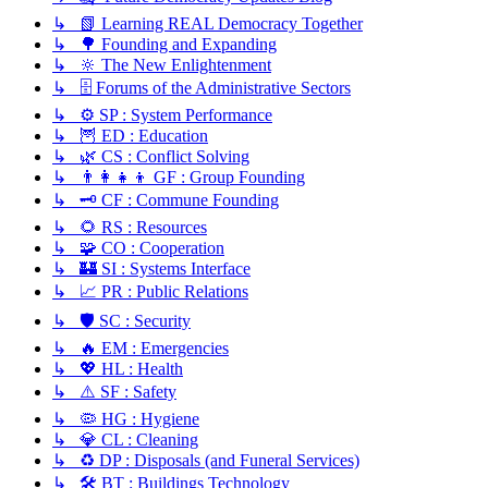
↳ 📗 Learning REAL Democracy Together
↳ 🌳 Founding and Expanding
↳ 🔆 The New Enlightenment
↳ 🗄️ Forums of the Administrative Sectors
↳ ⚙️ SP : System Performance
↳ 🦉 ED : Education
↳ 🌿 CS : Conflict Solving
↳ 👨‍👩‍👧‍👦 GF : Group Founding
↳ 🗝️ CF : Commune Founding
↳ 🌻 RS : Resources
↳ 🧩 CO : Cooperation
↳ 🏰 SI : Systems Interface
↳ 📈 PR : Public Relations
↳ 🛡️ SC : Security
↳ 🔥 EM : Emergencies
↳ 💖 HL : Health
↳ ⚠️ SF : Safety
↳ 🦠 HG : Hygiene
↳ 💎 CL : Cleaning
↳ ♻️ DP : Disposals (and Funeral Services)
↳ 🛠️ BT : Buildings Technology