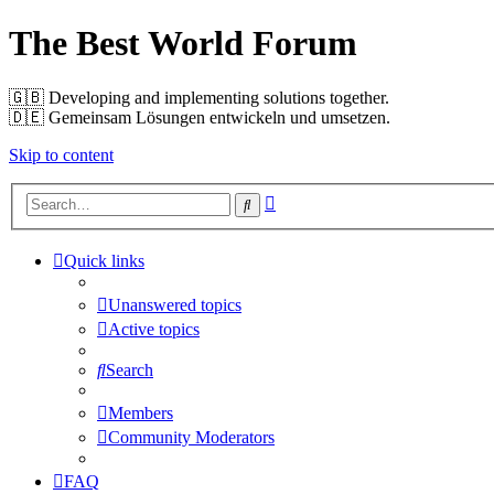
The Best World Forum
🇬🇧️ Developing and implementing solutions together.
🇩🇪️ Gemeinsam Lösungen entwickeln und umsetzen.
Skip to content
Advanced
Search
search
Quick links
Unanswered topics
Active topics
Search
Members
Community Moderators
FAQ