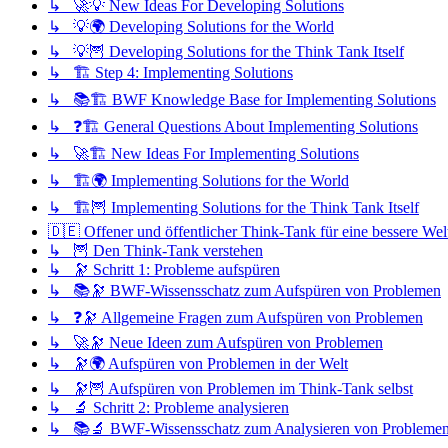
↳ 🚀💡 New Ideas For Developing Solutions
↳ 💡🌍 Developing Solutions for the World
↳ 💡🦉 Developing Solutions for the Think Tank Itself
↳ 🏗️ Step 4: Implementing Solutions
↳ 📚🏗️ BWF Knowledge Base for Implementing Solutions
↳ ❓🏗️ General Questions About Implementing Solutions
↳ 🚀🏗️ New Ideas For Implementing Solutions
↳ 🏗️🌍 Implementing Solutions for the World
↳ 🏗️🦉 Implementing Solutions for the Think Tank Itself
🇩🇪 Offener und öffentlicher Think-Tank für eine bessere Wel
↳ 🦉 Den Think-Tank verstehen
↳ 🔭 Schritt 1: Probleme aufspüren
↳ 📚🔭 BWF-Wissensschatz zum Aufspüren von Problemen
↳ ❓🔭 Allgemeine Fragen zum Aufspüren von Problemen
↳ 🚀🔭 Neue Ideen zum Aufspüren von Problemen
↳ 🔭🌍 Aufspüren von Problemen in der Welt
↳ 🔭🦉 Aufspüren von Problemen im Think-Tank selbst
↳ 🔬 Schritt 2: Probleme analysieren
↳ 📚🔬 BWF-Wissensschatz zum Analysieren von Probleme