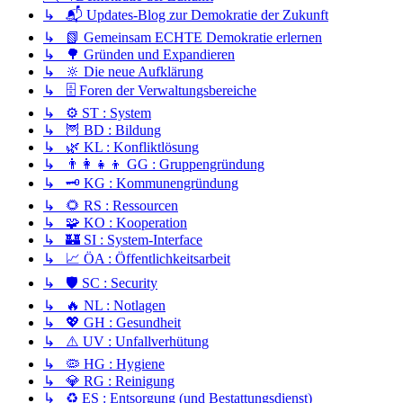
↳ 📬 Updates-Blog zur Demokratie der Zukunft
↳ 📗 Gemeinsam ECHTE Demokratie erlernen
↳ 🌳 Gründen und Expandieren
↳ 🔆 Die neue Aufklärung
↳ 🗄️ Foren der Verwaltungsbereiche
↳ ⚙️ ST : System
↳ 🦉 BD : Bildung
↳ 🌿 KL : Konfliktlösung
↳ 👨‍👩‍👧‍👦 GG : Gruppengründung
↳ 🗝️ KG : Kommunengründung
↳ 🌻 RS : Ressourcen
↳ 🧩 KO : Kooperation
↳ 🏰 SI : System-Interface
↳ 📈 ÖA : Öffentlichkeitsarbeit
↳ 🛡️ SC : Security
↳ 🔥 NL : Notlagen
↳ 💖 GH : Gesundheit
↳ ⚠️ UV : Unfallverhütung
↳ 🦠 HG : Hygiene
↳ 💎 RG : Reinigung
↳ ♻️ ES : Entsorgung (und Bestattungsdienst)