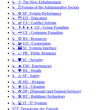
↳ 🔆 The New Enlightenment
↳ 🗄️ Forums of the Administrative Sectors
↳ ⚙️ SP : System Performance
↳ 🦉 ED : Education
↳ 🌿 CS : Conflict Solving
↳ 👨‍👩‍👧‍👦 GF : Group Founding
↳ 🗝️ CF : Commune Founding
↳ 🌻 RS : Resources
↳ 🧩 CO : Cooperation
↳ 🏰 SI : Systems Interface
↳ 📈 PR : Public Relations
↳ 🛡️ SC : Security
↳ 🔥 EM : Emergencies
↳ 💖 HL : Health
↳ ⚠️ SF : Safety
↳ 🦠 HG : Hygiene
↳ 💎 CL : Cleaning
↳ ♻️ DP : Disposals (and Funeral Services)
↳ 🛠️ BT : Buildings Technology
↳ 💻 IT : IT Systems
🇩🇪 Demokratie der Zukunft