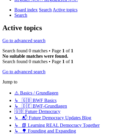
Board index
Search
Active topics
Search
Active topics
Go to advanced search
Search found 0 matches • Page
1
of
1
No suitable matches were found.
Search found 0 matches • Page
1
of
1
Go to advanced search
Jump to
⚠️ Basics / Grundlagen
↳ 🇬🇧 BWF Basics
↳ 🇩🇪 BWF-Grundlagen
🇬🇧 Future Democracy
↳ 📬 Future Democracy Updates Blog
↳ 📗 Learning REAL Democracy Together
↳ 🌳 Founding and Expanding