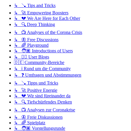
↳ 🪠 Tips and Tricks
↳ 🚀 Empowering Boosters
↳ 💔 We Are Here for Each Other
↳ 🔍 Deep Thinking
↳ 📺 Analyses of the Corona Crisis
↳ 🦋 Free Discussions
↳ 🌈 Playground
↳ 🧑🏽 Introductions of Users
↳ ✍🏽 User Blogs
🇩🇪 Community-Bereiche
↳ ℹ️ Rund um die Community
↳ ❓ Umfragen und Abstimmungen
↳ 🪠 Tipps und Tricks
↳ 🚀 Positive Energie
↳ 💔 Wir sind füreinander da
↳ 🔍 Tiefschürfendes Denken
↳ 📺 Analysen zur Coronakrise
↳ 🦋 Freie Diskussionen
↳ 🌈 Spielplatz
↳ 🧑🏽 Vorstellungsrunde