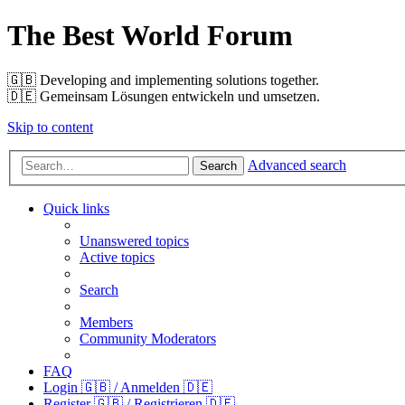
The Best World Forum
🇬🇧️ Developing and implementing solutions together.
🇩🇪️ Gemeinsam Lösungen entwickeln und umsetzen.
Skip to content
Advanced search
Search
Quick links
Unanswered topics
Active topics
Search
Members
Community Moderators
FAQ
Login 🇬🇧 / Anmelden 🇩🇪
Register 🇬🇧 / Registrieren 🇩🇪