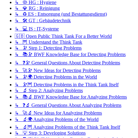
↳ 🦠 HG : Hygiene
↳ 💎 RG : Reinigung
↳ ♻️ ES : Entsorgung (und Bestattungsdienst)
↳ 🛠️ GT : Gebäudetechnik
↳ 💻 IS : IT-Systeme
🇬🇧 Open Public Think Tank For a Better World
↳ 🦉 Understand the Think Tank
↳ 🔭 Step 1: Detecting Problems
↳ 📚🔭 BWF Knowledge Base for Detecting Problems
↳ ❓🔭 General Questions About Detecting Problems
↳ 🚀🔭 New Ideas for Detecting Problems
↳ 🔭🌍 Detecting Problems in the World
↳ 🔭🦉 Detecting Problems in the Think Tank Itself
↳ 🔬 Step 2: Analyzing Problems
↳ 📚🔬 BWF Knowledge Base for Analyzing Problems
↳ ❓🔬 General Questions About Analyzing Problems
↳ 🚀🔬 New Ideas for Analyzing Problems
↳ 🔬🌍 Analyzing Problems of the World
↳ 🔬🦉 Analyzing Problems of the Think Tank Itself
↳ 💡 Step 3: Developing Solutions