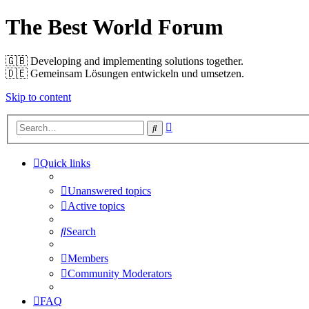
The Best World Forum
🇬🇧️ Developing and implementing solutions together.
🇩🇪️ Gemeinsam Lösungen entwickeln und umsetzen.
Skip to content
Advanced
Search
search
Quick links
Unanswered topics
Active topics
Search
Members
Community Moderators
FAQ