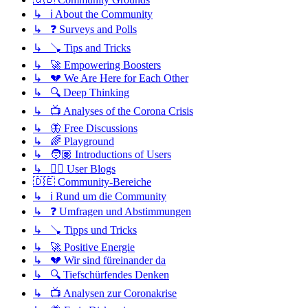
↳ ℹ️ About the Community
↳ ❓ Surveys and Polls
↳ 🪠 Tips and Tricks
↳ 🚀 Empowering Boosters
↳ 💔 We Are Here for Each Other
↳ 🔍 Deep Thinking
↳ 📺 Analyses of the Corona Crisis
↳ 🦋 Free Discussions
↳ 🌈 Playground
↳ 🧑🏽 Introductions of Users
↳ ✍🏽 User Blogs
🇩🇪 Community-Bereiche
↳ ℹ️ Rund um die Community
↳ ❓ Umfragen und Abstimmungen
↳ 🪠 Tipps und Tricks
↳ 🚀 Positive Energie
↳ 💔 Wir sind füreinander da
↳ 🔍 Tiefschürfendes Denken
↳ 📺 Analysen zur Coronakrise