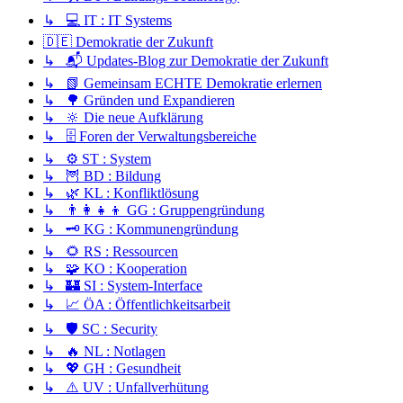
↳ 💻 IT : IT Systems
🇩🇪 Demokratie der Zukunft
↳ 📬 Updates-Blog zur Demokratie der Zukunft
↳ 📗 Gemeinsam ECHTE Demokratie erlernen
↳ 🌳 Gründen und Expandieren
↳ 🔆 Die neue Aufklärung
↳ 🗄️ Foren der Verwaltungsbereiche
↳ ⚙️ ST : System
↳ 🦉 BD : Bildung
↳ 🌿 KL : Konfliktlösung
↳ 👨‍👩‍👧‍👦 GG : Gruppengründung
↳ 🗝️ KG : Kommunengründung
↳ 🌻 RS : Ressourcen
↳ 🧩 KO : Kooperation
↳ 🏰 SI : System-Interface
↳ 📈 ÖA : Öffentlichkeitsarbeit
↳ 🛡️ SC : Security
↳ 🔥 NL : Notlagen
↳ 💖 GH : Gesundheit
↳ ⚠️ UV : Unfallverhütung