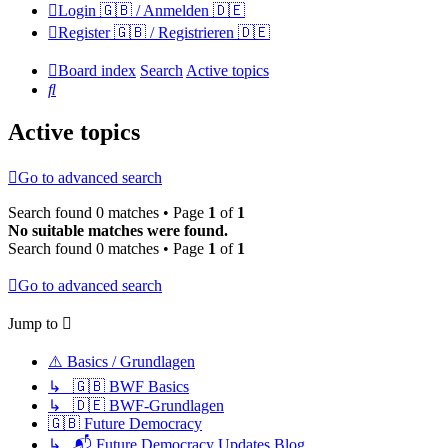
Login 🇬🇧 / Anmelden 🇩🇪
Register 🇬🇧 / Registrieren 🇩🇪
Board index
Search
Active topics
Search
Active topics
Go to advanced search
Search found 0 matches • Page
1
of
1
No suitable matches were found.
Search found 0 matches • Page
1
of
1
Go to advanced search
Jump to
⚠️ Basics / Grundlagen
↳ 🇬🇧 BWF Basics
↳ 🇩🇪 BWF-Grundlagen
🇬🇧 Future Democracy
↳ 📬 Future Democracy Updates Blog