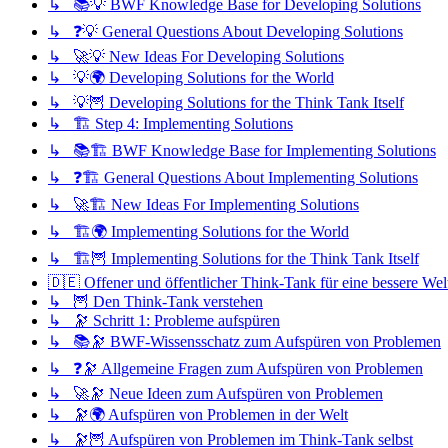
↳ 📚💡 BWF Knowledge Base for Developing Solutions
↳ ❓💡 General Questions About Developing Solutions
↳ 🚀💡 New Ideas For Developing Solutions
↳ 💡🌍 Developing Solutions for the World
↳ 💡🦉 Developing Solutions for the Think Tank Itself
↳ 🏗️ Step 4: Implementing Solutions
↳ 📚🏗️ BWF Knowledge Base for Implementing Solutions
↳ ❓🏗️ General Questions About Implementing Solutions
↳ 🚀🏗️ New Ideas For Implementing Solutions
↳ 🏗️🌍 Implementing Solutions for the World
↳ 🏗️🦉 Implementing Solutions for the Think Tank Itself
🇩🇪 Offener und öffentlicher Think-Tank für eine bessere Wel
↳ 🦉 Den Think-Tank verstehen
↳ 🔭 Schritt 1: Probleme aufspüren
↳ 📚🔭 BWF-Wissensschatz zum Aufspüren von Problemen
↳ ❓🔭 Allgemeine Fragen zum Aufspüren von Problemen
↳ 🚀🔭 Neue Ideen zum Aufspüren von Problemen
↳ 🔭🌍 Aufspüren von Problemen in der Welt
↳ 🔭🦉 Aufspüren von Problemen im Think-Tank selbst