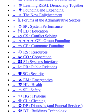
↳ 📗 Learning REAL Democracy Together
↳ 🌳 Founding and Expanding
↳ 🔆 The New Enlightenment
↳ 🗄️ Forums of the Administrative Sectors
↳ ⚙️ SP : System Performance
↳ 🦉 ED : Education
↳ 🌿 CS : Conflict Solving
↳ 👨‍👩‍👧‍👦 GF : Group Founding
↳ 🗝️ CF : Commune Founding
↳ 🌻 RS : Resources
↳ 🧩 CO : Cooperation
↳ 🏰 SI : Systems Interface
↳ 📈 PR : Public Relations
↳ 🛡️ SC : Security
↳ 🔥 EM : Emergencies
↳ 💖 HL : Health
↳ ⚠️ SF : Safety
↳ 🦠 HG : Hygiene
↳ 💎 CL : Cleaning
↳ ♻️ DP : Disposals (and Funeral Services)
↳ 🛠️ BT : Buildings Technology