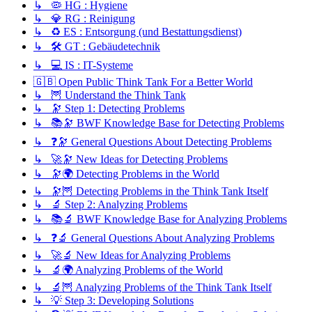
↳ 🦠 HG : Hygiene
↳ 💎 RG : Reinigung
↳ ♻️ ES : Entsorgung (und Bestattungsdienst)
↳ 🛠️ GT : Gebäudetechnik
↳ 💻 IS : IT-Systeme
🇬🇧 Open Public Think Tank For a Better World
↳ 🦉 Understand the Think Tank
↳ 🔭 Step 1: Detecting Problems
↳ 📚🔭 BWF Knowledge Base for Detecting Problems
↳ ❓🔭 General Questions About Detecting Problems
↳ 🚀🔭 New Ideas for Detecting Problems
↳ 🔭🌍 Detecting Problems in the World
↳ 🔭🦉 Detecting Problems in the Think Tank Itself
↳ 🔬 Step 2: Analyzing Problems
↳ 📚🔬 BWF Knowledge Base for Analyzing Problems
↳ ❓🔬 General Questions About Analyzing Problems
↳ 🚀🔬 New Ideas for Analyzing Problems
↳ 🔬🌍 Analyzing Problems of the World
↳ 🔬🦉 Analyzing Problems of the Think Tank Itself
↳ 💡 Step 3: Developing Solutions