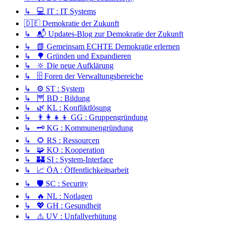
↳ 💻 IT : IT Systems
🇩🇪 Demokratie der Zukunft
↳ 📬 Updates-Blog zur Demokratie der Zukunft
↳ 📗 Gemeinsam ECHTE Demokratie erlernen
↳ 🌳 Gründen und Expandieren
↳ 🔆 Die neue Aufklärung
↳ 🗄️ Foren der Verwaltungsbereiche
↳ ⚙️ ST : System
↳ 🦉 BD : Bildung
↳ 🌿 KL : Konfliktlösung
↳ 👨‍👩‍👧‍👦 GG : Gruppengründung
↳ 🗝️ KG : Kommunengründung
↳ 🌻 RS : Ressourcen
↳ 🧩 KO : Kooperation
↳ 🏰 SI : System-Interface
↳ 📈 ÖA : Öffentlichkeitsarbeit
↳ 🛡️ SC : Security
↳ 🔥 NL : Notlagen
↳ 💖 GH : Gesundheit
↳ ⚠️ UV : Unfallverhütung