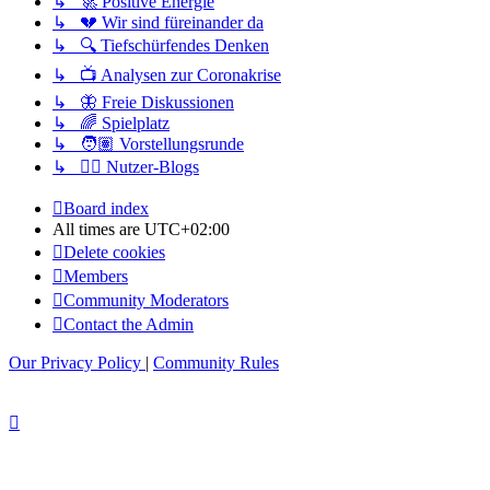
↳ 🚀 Positive Energie
↳ 💔 Wir sind füreinander da
↳ 🔍 Tiefschürfendes Denken
↳ 📺 Analysen zur Coronakrise
↳ 🦋 Freie Diskussionen
↳ 🌈 Spielplatz
↳ 🧑🏽 Vorstellungsrunde
↳ ✍🏽 Nutzer-Blogs
Board index
All times are
UTC+02:00
Delete cookies
Members
Community Moderators
Contact the Admin
Our Privacy Policy
|
Community Rules