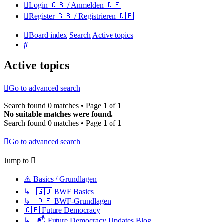
Login 🇬🇧 / Anmelden 🇩🇪
Register 🇬🇧 / Registrieren 🇩🇪
Board index
Search
Active topics
Search
Active topics
Go to advanced search
Search found 0 matches • Page
1
of
1
No suitable matches were found.
Search found 0 matches • Page
1
of
1
Go to advanced search
Jump to
⚠️ Basics / Grundlagen
↳ 🇬🇧 BWF Basics
↳ 🇩🇪 BWF-Grundlagen
🇬🇧 Future Democracy
↳ 📬 Future Democracy Updates Blog