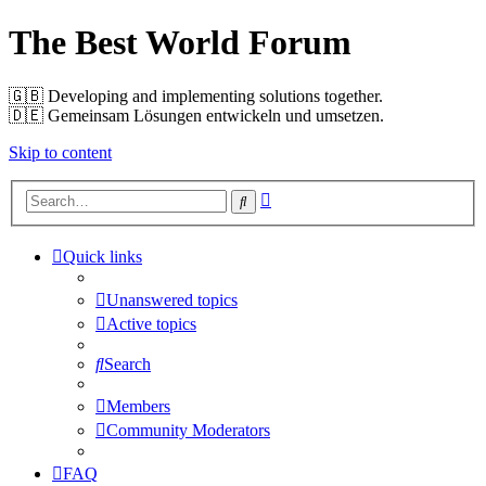
The Best World Forum
🇬🇧️ Developing and implementing solutions together.
🇩🇪️ Gemeinsam Lösungen entwickeln und umsetzen.
Skip to content
Advanced
Search
search
Quick links
Unanswered topics
Active topics
Search
Members
Community Moderators
FAQ