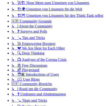
↳ 🚀🏗️ Neue Ideen zum Umsetzen von Lösungen
↳ 🏗️🌍 Umsetzen von Lösungen für die Welt
↳ 🏗️🦉 Umsetzen von Lösungen für den Think-Tank selbst
🇬🇧 Community Grounds
↳ ℹ️ About the Community
↳ ❓ Surveys and Polls
↳ 🪠 Tips and Tricks
↳ 🚀 Empowering Boosters
↳ 💔 We Are Here for Each Other
↳ 🔍 Deep Thinking
↳ 📺 Analyses of the Corona Crisis
↳ 🦋 Free Discussions
↳ 🌈 Playground
↳ 🧑🏽 Introductions of Users
↳ ✍🏽 User Blogs
🇩🇪 Community-Bereiche
↳ ℹ️ Rund um die Community
↳ ❓ Umfragen und Abstimmungen
↳ 🪠 Tipps und Tricks