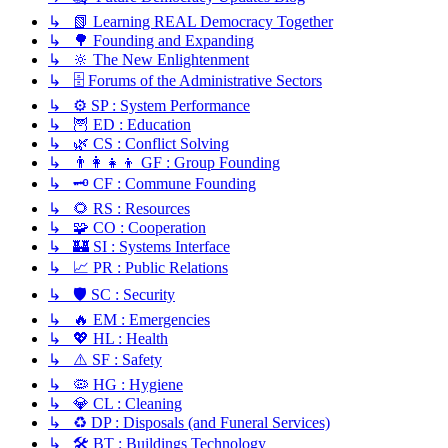
↳ 📗 Learning REAL Democracy Together
↳ 🌳 Founding and Expanding
↳ 🔆 The New Enlightenment
↳ 🗄️ Forums of the Administrative Sectors
↳ ⚙️ SP : System Performance
↳ 🦉 ED : Education
↳ 🌿 CS : Conflict Solving
↳ 👨‍👩‍👧‍👦 GF : Group Founding
↳ 🗝️ CF : Commune Founding
↳ 🌻 RS : Resources
↳ 🧩 CO : Cooperation
↳ 🏰 SI : Systems Interface
↳ 📈 PR : Public Relations
↳ 🛡️ SC : Security
↳ 🔥 EM : Emergencies
↳ 💖 HL : Health
↳ ⚠️ SF : Safety
↳ 🦠 HG : Hygiene
↳ 💎 CL : Cleaning
↳ ♻️ DP : Disposals (and Funeral Services)
↳ 🛠️ BT : Buildings Technology