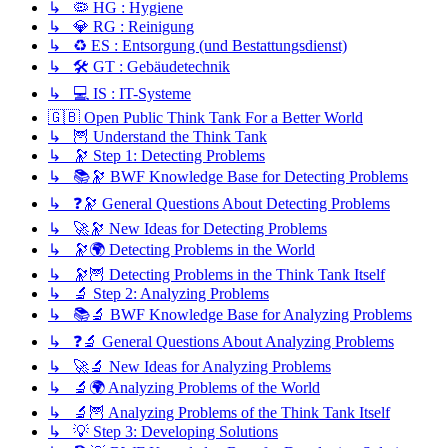
↳ 🦠 HG : Hygiene
↳ 💎 RG : Reinigung
↳ ♻️ ES : Entsorgung (und Bestattungsdienst)
↳ 🛠️ GT : Gebäudetechnik
↳ 💻 IS : IT-Systeme
🇬🇧 Open Public Think Tank For a Better World
↳ 🦉 Understand the Think Tank
↳ 🔭 Step 1: Detecting Problems
↳ 📚🔭 BWF Knowledge Base for Detecting Problems
↳ ❓🔭 General Questions About Detecting Problems
↳ 🚀🔭 New Ideas for Detecting Problems
↳ 🔭🌍 Detecting Problems in the World
↳ 🔭🦉 Detecting Problems in the Think Tank Itself
↳ 🔬 Step 2: Analyzing Problems
↳ 📚🔬 BWF Knowledge Base for Analyzing Problems
↳ ❓🔬 General Questions About Analyzing Problems
↳ 🚀🔬 New Ideas for Analyzing Problems
↳ 🔬🌍 Analyzing Problems of the World
↳ 🔬🦉 Analyzing Problems of the Think Tank Itself
↳ 💡 Step 3: Developing Solutions