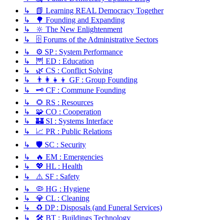
↳ 📗 Learning REAL Democracy Together
↳ 🌳 Founding and Expanding
↳ 🔆 The New Enlightenment
↳ 🗄️ Forums of the Administrative Sectors
↳ ⚙️ SP : System Performance
↳ 🦉 ED : Education
↳ 🌿 CS : Conflict Solving
↳ 👨‍👩‍👧‍👦 GF : Group Founding
↳ 🗝️ CF : Commune Founding
↳ 🌻 RS : Resources
↳ 🧩 CO : Cooperation
↳ 🏰 SI : Systems Interface
↳ 📈 PR : Public Relations
↳ 🛡️ SC : Security
↳ 🔥 EM : Emergencies
↳ 💖 HL : Health
↳ ⚠️ SF : Safety
↳ 🦠 HG : Hygiene
↳ 💎 CL : Cleaning
↳ ♻️ DP : Disposals (and Funeral Services)
↳ 🛠️ BT : Buildings Technology