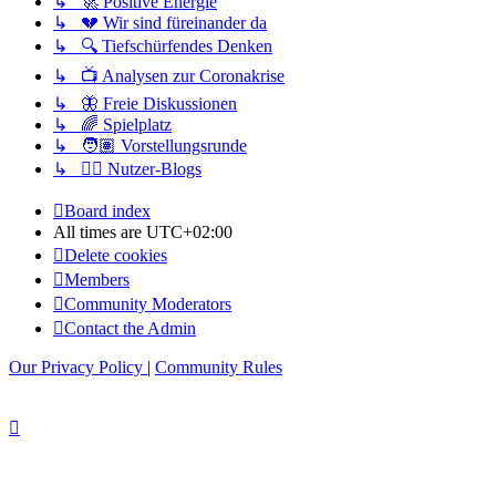
↳ 🚀 Positive Energie
↳ 💔 Wir sind füreinander da
↳ 🔍 Tiefschürfendes Denken
↳ 📺 Analysen zur Coronakrise
↳ 🦋 Freie Diskussionen
↳ 🌈 Spielplatz
↳ 🧑🏽 Vorstellungsrunde
↳ ✍🏽 Nutzer-Blogs
Board index
All times are
UTC+02:00
Delete cookies
Members
Community Moderators
Contact the Admin
Our Privacy Policy
|
Community Rules