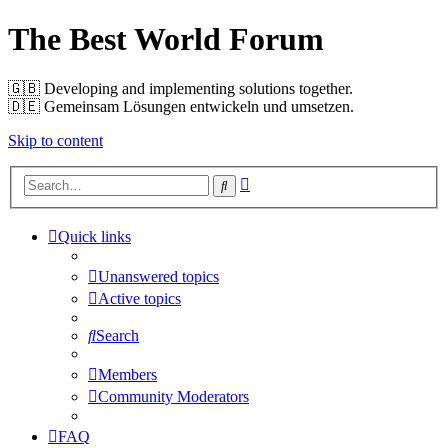
The Best World Forum
🇬🇧️ Developing and implementing solutions together.
🇩🇪️ Gemeinsam Lösungen entwickeln und umsetzen.
Skip to content
Advanced
Search
search
Quick links
Unanswered topics
Active topics
Search
Members
Community Moderators
FAQ