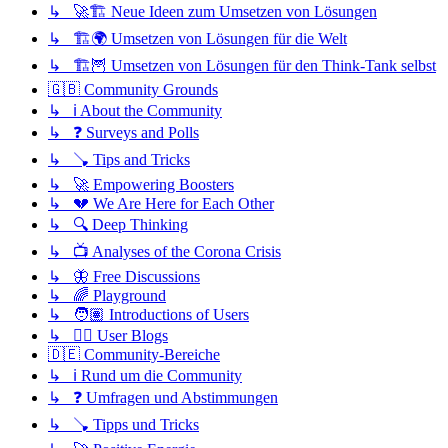
↳ 🚀🏗️ Neue Ideen zum Umsetzen von Lösungen
↳ 🏗️🌍 Umsetzen von Lösungen für die Welt
↳ 🏗️🦉 Umsetzen von Lösungen für den Think-Tank selbst
🇬🇧 Community Grounds
↳ ℹ️ About the Community
↳ ❓ Surveys and Polls
↳ 🪠 Tips and Tricks
↳ 🚀 Empowering Boosters
↳ 💔 We Are Here for Each Other
↳ 🔍 Deep Thinking
↳ 📺 Analyses of the Corona Crisis
↳ 🦋 Free Discussions
↳ 🌈 Playground
↳ 🧑🏽 Introductions of Users
↳ ✍🏽 User Blogs
🇩🇪 Community-Bereiche
↳ ℹ️ Rund um die Community
↳ ❓ Umfragen und Abstimmungen
↳ 🪠 Tipps und Tricks