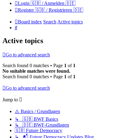
Login 🇬🇧 / Anmelden 🇩🇪
Register 🇬🇧 / Registrieren 🇩🇪
Board index
Search
Active topics
Search
Active topics
Go to advanced search
Search found 0 matches • Page
1
of
1
No suitable matches were found.
Search found 0 matches • Page
1
of
1
Go to advanced search
Jump to
⚠️ Basics / Grundlagen
↳ 🇬🇧 BWF Basics
↳ 🇩🇪 BWF-Grundlagen
🇬🇧 Future Democracy
↳ 📬 Future Democracy Updates Blog