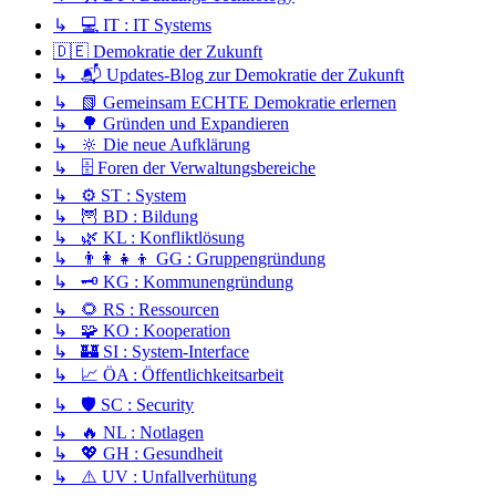
↳ 💻 IT : IT Systems
🇩🇪 Demokratie der Zukunft
↳ 📬 Updates-Blog zur Demokratie der Zukunft
↳ 📗 Gemeinsam ECHTE Demokratie erlernen
↳ 🌳 Gründen und Expandieren
↳ 🔆 Die neue Aufklärung
↳ 🗄️ Foren der Verwaltungsbereiche
↳ ⚙️ ST : System
↳ 🦉 BD : Bildung
↳ 🌿 KL : Konfliktlösung
↳ 👨‍👩‍👧‍👦 GG : Gruppengründung
↳ 🗝️ KG : Kommunengründung
↳ 🌻 RS : Ressourcen
↳ 🧩 KO : Kooperation
↳ 🏰 SI : System-Interface
↳ 📈 ÖA : Öffentlichkeitsarbeit
↳ 🛡️ SC : Security
↳ 🔥 NL : Notlagen
↳ 💖 GH : Gesundheit
↳ ⚠️ UV : Unfallverhütung