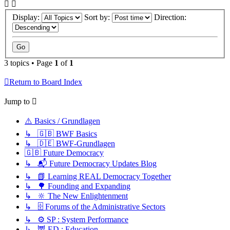
Display:
Sort by:
Direction:
3 topics • Page
1
of
1
Return to Board Index
Jump to
⚠️ Basics / Grundlagen
↳ 🇬🇧 BWF Basics
↳ 🇩🇪 BWF-Grundlagen
🇬🇧 Future Democracy
↳ 📬 Future Democracy Updates Blog
↳ 📗 Learning REAL Democracy Together
↳ 🌳 Founding and Expanding
↳ 🔆 The New Enlightenment
↳ 🗄️ Forums of the Administrative Sectors
↳ ⚙️ SP : System Performance
↳ 🦉 ED : Education