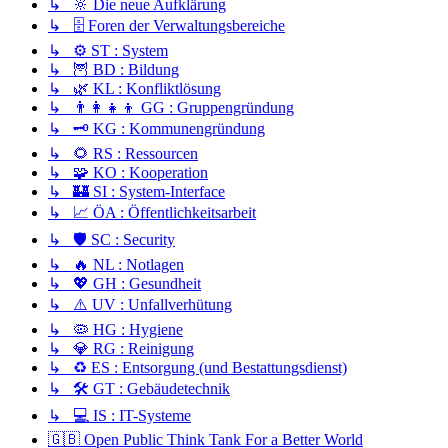
↳ 🔆 Die neue Aufklärung
↳ 🗄️ Foren der Verwaltungsbereiche
↳ ⚙️ ST : System
↳ 🦉 BD : Bildung
↳ 🌿 KL : Konfliktlösung
↳ 👨‍👩‍👧‍👦 GG : Gruppengründung
↳ 🗝️ KG : Kommunengründung
↳ 🌻 RS : Ressourcen
↳ 🧩 KO : Kooperation
↳ 🏰 SI : System-Interface
↳ 📈 ÖA : Öffentlichkeitsarbeit
↳ 🛡️ SC : Security
↳ 🔥 NL : Notlagen
↳ 💖 GH : Gesundheit
↳ ⚠️ UV : Unfallverhütung
↳ 🦠 HG : Hygiene
↳ 💎 RG : Reinigung
↳ ♻️ ES : Entsorgung (und Bestattungsdienst)
↳ 🛠️ GT : Gebäudetechnik
↳ 💻 IS : IT-Systeme
🇬🇧 Open Public Think Tank For a Better World