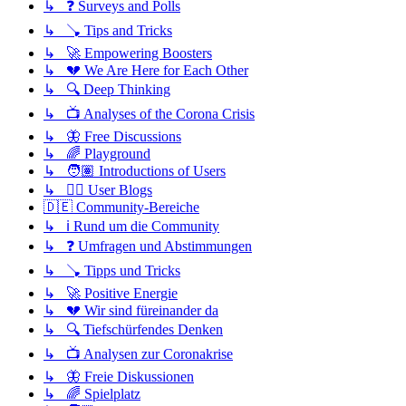
↳ ❓ Surveys and Polls
↳ 🪠 Tips and Tricks
↳ 🚀 Empowering Boosters
↳ 💔 We Are Here for Each Other
↳ 🔍 Deep Thinking
↳ 📺 Analyses of the Corona Crisis
↳ 🦋 Free Discussions
↳ 🌈 Playground
↳ 🧑🏽 Introductions of Users
↳ ✍🏽 User Blogs
🇩🇪 Community-Bereiche
↳ ℹ️ Rund um die Community
↳ ❓ Umfragen und Abstimmungen
↳ 🪠 Tipps und Tricks
↳ 🚀 Positive Energie
↳ 💔 Wir sind füreinander da
↳ 🔍 Tiefschürfendes Denken
↳ 📺 Analysen zur Coronakrise
↳ 🦋 Freie Diskussionen
↳ 🌈 Spielplatz