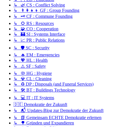
↳ 🌿 CS : Conflict Solving
↳ 👨‍👩‍👧‍👦 GF : Group Founding
↳ 🗝️ CF : Commune Founding
↳ 🌻 RS : Resources
↳ 🧩 CO : Cooperation
↳ 🏰 SI : Systems Interface
↳ 📈 PR : Public Relations
↳ 🛡️ SC : Security
↳ 🔥 EM : Emergencies
↳ 💖 HL : Health
↳ ⚠️ SF : Safety
↳ 🦠 HG : Hygiene
↳ 💎 CL : Cleaning
↳ ♻️ DP : Disposals (and Funeral Services)
↳ 🛠️ BT : Buildings Technology
↳ 💻 IT : IT Systems
🇩🇪 Demokratie der Zukunft
↳ 📬 Updates-Blog zur Demokratie der Zukunft
↳ 📗 Gemeinsam ECHTE Demokratie erlernen
↳ 🌳 Gründen und Expandieren