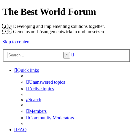
The Best World Forum
🇬🇧️ Developing and implementing solutions together.
🇩🇪️ Gemeinsam Lösungen entwickeln und umsetzen.
Skip to content
Advanced
Search
search
Quick links
Unanswered topics
Active topics
Search
Members
Community Moderators
FAQ