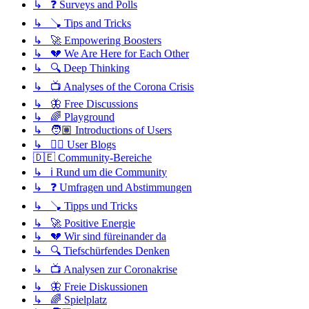
↳ ❓ Surveys and Polls
↳ 🪠 Tips and Tricks
↳ 🚀 Empowering Boosters
↳ 💔 We Are Here for Each Other
↳ 🔍 Deep Thinking
↳ 📺 Analyses of the Corona Crisis
↳ 🦋 Free Discussions
↳ 🌈 Playground
↳ 🧑🏽 Introductions of Users
↳ ✍🏽 User Blogs
🇩🇪 Community-Bereiche
↳ ℹ️ Rund um die Community
↳ ❓ Umfragen und Abstimmungen
↳ 🪠 Tipps und Tricks
↳ 🚀 Positive Energie
↳ 💔 Wir sind füreinander da
↳ 🔍 Tiefschürfendes Denken
↳ 📺 Analysen zur Coronakrise
↳ 🦋 Freie Diskussionen
↳ 🌈 Spielplatz