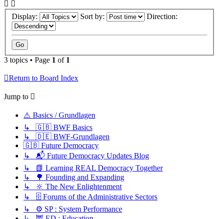
Display:
Sort by:
Direction:
3 topics • Page
1
of
1
Return to Board Index
Jump to
⚠️ Basics / Grundlagen
↳ 🇬🇧 BWF Basics
↳ 🇩🇪 BWF-Grundlagen
🇬🇧 Future Democracy
↳ 📬 Future Democracy Updates Blog
↳ 📗 Learning REAL Democracy Together
↳ 🌳 Founding and Expanding
↳ 🔆 The New Enlightenment
↳ 🗄️ Forums of the Administrative Sectors
↳ ⚙️ SP : System Performance
↳ 🦉 ED : Education