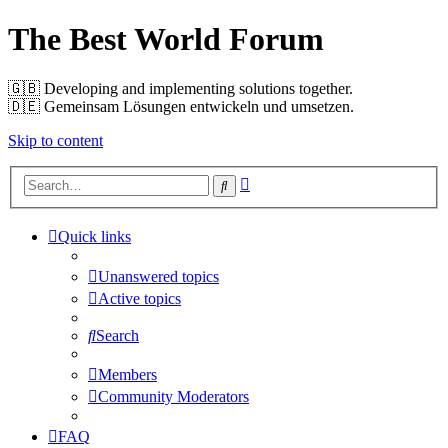
The Best World Forum
🇬🇧️ Developing and implementing solutions together.
🇩🇪️ Gemeinsam Lösungen entwickeln und umsetzen.
Skip to content
Advanced
Search
search
Quick links
Unanswered topics
Active topics
Search
Members
Community Moderators
FAQ