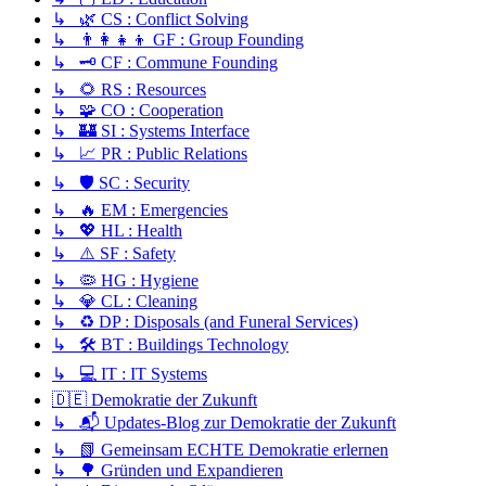
↳ 🌿 CS : Conflict Solving
↳ 👨‍👩‍👧‍👦 GF : Group Founding
↳ 🗝️ CF : Commune Founding
↳ 🌻 RS : Resources
↳ 🧩 CO : Cooperation
↳ 🏰 SI : Systems Interface
↳ 📈 PR : Public Relations
↳ 🛡️ SC : Security
↳ 🔥 EM : Emergencies
↳ 💖 HL : Health
↳ ⚠️ SF : Safety
↳ 🦠 HG : Hygiene
↳ 💎 CL : Cleaning
↳ ♻️ DP : Disposals (and Funeral Services)
↳ 🛠️ BT : Buildings Technology
↳ 💻 IT : IT Systems
🇩🇪 Demokratie der Zukunft
↳ 📬 Updates-Blog zur Demokratie der Zukunft
↳ 📗 Gemeinsam ECHTE Demokratie erlernen
↳ 🌳 Gründen und Expandieren