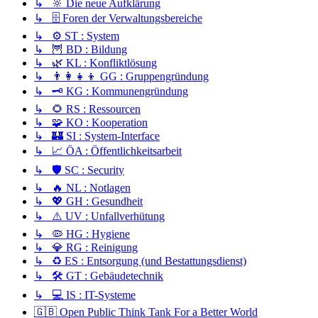
↳ 🔆 Die neue Aufklärung
↳ 🗄️ Foren der Verwaltungsbereiche
↳ ⚙️ ST : System
↳ 🦉 BD : Bildung
↳ 🌿 KL : Konfliktlösung
↳ 👨‍👩‍👧‍👦 GG : Gruppengründung
↳ 🗝️ KG : Kommunengründung
↳ 🌻 RS : Ressourcen
↳ 🧩 KO : Kooperation
↳ 🏰 SI : System-Interface
↳ 📈 ÖA : Öffentlichkeitsarbeit
↳ 🛡️ SC : Security
↳ 🔥 NL : Notlagen
↳ 💖 GH : Gesundheit
↳ ⚠️ UV : Unfallverhütung
↳ 🦠 HG : Hygiene
↳ 💎 RG : Reinigung
↳ ♻️ ES : Entsorgung (und Bestattungsdienst)
↳ 🛠️ GT : Gebäudetechnik
↳ 💻 IS : IT-Systeme
🇬🇧 Open Public Think Tank For a Better World