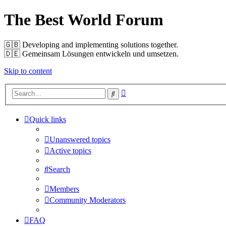
The Best World Forum
🇬🇧️ Developing and implementing solutions together.
🇩🇪️ Gemeinsam Lösungen entwickeln und umsetzen.
Skip to content
Advanced
Search
search
Quick links
Unanswered topics
Active topics
Search
Members
Community Moderators
FAQ