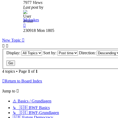
7977
Views
Last post
by
Molaskes
230918 Mon 1805
New Topic
Display:
Sort by:
Direction:
4 topics • Page
1
of
1
Return to Board Index
Jump to
⚠️ Basics / Grundlagen
↳ 🇬🇧 BWF Basics
↳ 🇩🇪 BWF-Grundlagen
🇬🇧 Future Democracy