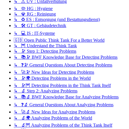
↳ ⚠️ UV : Unfallverhütung
↳ 🦠 HG : Hygiene
↳ 💎 RG : Reinigung
↳ ♻️ ES : Entsorgung (und Bestattungsdienst)
↳ 🛠️ GT : Gebäudetechnik
↳ 💻 IS : IT-Systeme
🇬🇧 Open Public Think Tank For a Better World
↳ 🦉 Understand the Think Tank
↳ 🔭 Step 1: Detecting Problems
↳ 📚🔭 BWF Knowledge Base for Detecting Problems
↳ ❓🔭 General Questions About Detecting Problems
↳ 🚀🔭 New Ideas for Detecting Problems
↳ 🔭🌍 Detecting Problems in the World
↳ 🔭🦉 Detecting Problems in the Think Tank Itself
↳ 🔬 Step 2: Analyzing Problems
↳ 📚🔬 BWF Knowledge Base for Analyzing Problems
↳ ❓🔬 General Questions About Analyzing Problems
↳ 🚀🔬 New Ideas for Analyzing Problems
↳ 🔬🌍 Analyzing Problems of the World
↳ 🔬🦉 Analyzing Problems of the Think Tank Itself