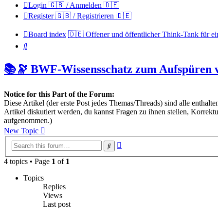
Login 🇬🇧 / Anmelden 🇩🇪
Register 🇬🇧 / Registrieren 🇩🇪
Board index
🇩🇪 Offener und öffentlicher Think-Tank für ei
Search
📚🔭 BWF-Wissensschatz zum Aufspüren 
Notice for this Part of the Forum:
Diese Artikel (der erste Post jedes Themas/Threads) sind alle enthal
Artikel diskutiert werden, du kannst Fragen zu ihnen stellen, Korre
aufgenommen.)
New Topic
Advanced
Search
search
4 topics • Page
1
of
1
Topics
Replies
Views
Last post