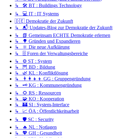
↳ 🛠️ BT : Buildings Technology
↳ 💻 IT : IT Systems
🇩🇪 Demokratie der Zukunft
↳ 📬 Updates-Blog zur Demokratie der Zukunft
↳ 📗 Gemeinsam ECHTE Demokratie erlernen
↳ 🌳 Gründen und Expandieren
↳ 🔆 Die neue Aufklärung
↳ 🗄️ Foren der Verwaltungsbereiche
↳ ⚙️ ST : System
↳ 🦉 BD : Bildung
↳ 🌿 KL : Konfliktlösung
↳ 👨‍👩‍👧‍👦 GG : Gruppengründung
↳ 🗝️ KG : Kommunengründung
↳ 🌻 RS : Ressourcen
↳ 🧩 KO : Kooperation
↳ 🏰 SI : System-Interface
↳ 📈 ÖA : Öffentlichkeitsarbeit
↳ 🛡️ SC : Security
↳ 🔥 NL : Notlagen
↳ 💖 GH : Gesundheit