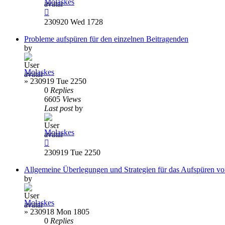
Molaskes
230920 Wed 1728
Probleme aufspüren für den einzelnen Beitragenden
by
Molaskes
»
230919 Tue 2250
0
Replies
6605
Views
Last post
by
Molaskes
230919 Tue 2250
Allgemeine Überlegungen und Strategien für das Aufspüren v
by
Molaskes
»
230918 Mon 1805
0
Replies