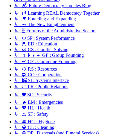
↳ 📬 Future Democracy Updates Blog
↳ 📗 Learning REAL Democracy Together
↳ 🌳 Founding and Expanding
↳ 🔆 The New Enlightenment
↳ 🗄️ Forums of the Administrative Sectors
↳ ⚙️ SP : System Performance
↳ 🦉 ED : Education
↳ 🌿 CS : Conflict Solving
↳ 👨‍👩‍👧‍👦 GF : Group Founding
↳ 🗝️ CF : Commune Founding
↳ 🌻 RS : Resources
↳ 🧩 CO : Cooperation
↳ 🏰 SI : Systems Interface
↳ 📈 PR : Public Relations
↳ 🛡️ SC : Security
↳ 🔥 EM : Emergencies
↳ 💖 HL : Health
↳ ⚠️ SF : Safety
↳ 🦠 HG : Hygiene
↳ 💎 CL : Cleaning
↳ ♻️ DP : Disposals (and Funeral Services)