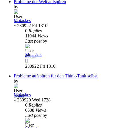
Probleme der Welt aufspüren
by
Molaskes
»
230922 Fri 1310
0
Replies
11044
Views
Last post
by
Molaskes
230922 Fri 1310
Probleme aufspüren für den Think-Tank selbst
by
Molaskes
»
230920 Wed 1728
0
Replies
6508
Views
Last post
by