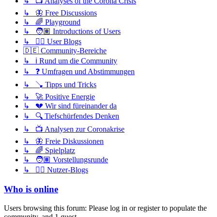
↳ 📺 Analyses of the Corona Crisis
↳ 🦋 Free Discussions
↳ 🌈 Playground
↳ 🧑🏽 Introductions of Users
↳ ✍🏽 User Blogs
🇩🇪 Community-Bereiche
↳ ℹ️ Rund um die Community
↳ ❓ Umfragen und Abstimmungen
↳ 🪠 Tipps und Tricks
↳ 🚀 Positive Energie
↳ 💔 Wir sind füreinander da
↳ 🔍 Tiefschürfendes Denken
↳ 📺 Analysen zur Coronakrise
↳ 🦋 Freie Diskussionen
↳ 🌈 Spielplatz
↳ 🧑🏽 Vorstellungsrunde
↳ ✍🏽 Nutzer-Blogs
Who is online
Users browsing this forum: Please log in or register to populate the
community. and 1 guest