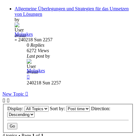
Allgemeine Überlegungen und Strategien für das Umsetzen
von Lösungen
by
Molaskes
»
240218 Sun 2257
0
Replies
6272
Views
Last post
by
Molaskes
240218 Sun 2257
New Topic
Display:
Sort by:
Direction:
4 topics • Page
1
of
1