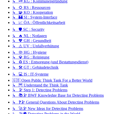
↳ 🗝️ KG : Kommunengründung
↳ 🌻 RS : Ressourcen
↳ 🧩 KO : Kooperation
↳ 🏰 SI : System-Interface
↳ 📈 ÖA : Öffentlichkeitsarbeit
↳ 🛡️ SC : Security
↳ 🔥 NL : Notlagen
↳ 💖 GH : Gesundheit
↳ ⚠️ UV : Unfallverhütung
↳ 🦠 HG : Hygiene
↳ 💎 RG : Reinigung
↳ ♻️ ES : Entsorgung (und Bestattungsdienst)
↳ 🛠️ GT : Gebäudetechnik
↳ 💻 IS : IT-Systeme
🇬🇧 Open Public Think Tank For a Better World
↳ 🦉 Understand the Think Tank
↳ 🔭 Step 1: Detecting Problems
↳ 📚🔭 BWF Knowledge Base for Detecting Problems
↳ ❓🔭 General Questions About Detecting Problems
↳ 🚀🔭 New Ideas for Detecting Problems
↳ 🔭🌍 Detecting Problems in the World