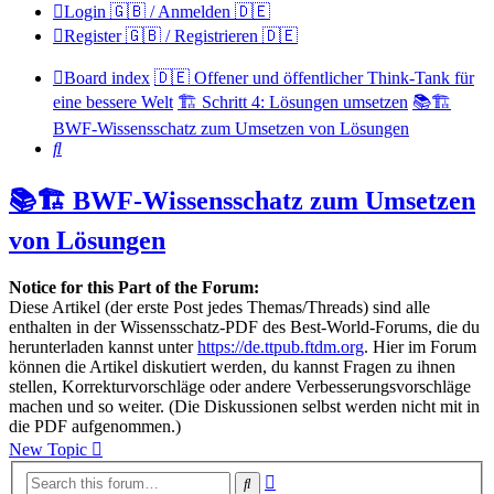
Login 🇬🇧 / Anmelden 🇩🇪
Register 🇬🇧 / Registrieren 🇩🇪
Board index
🇩🇪 Offener und öffentlicher Think-Tank für
eine bessere Welt
🏗️ Schritt 4: Lösungen umsetzen
📚🏗️
BWF-Wissensschatz zum Umsetzen von Lösungen
Search
📚🏗️ BWF-Wissensschatz zum Umsetzen
von Lösungen
Notice for this Part of the Forum:
Diese Artikel (der erste Post jedes Themas/Threads) sind alle
enthalten in der Wissensschatz-PDF des Best-World-Forums, die du
herunterladen kannst unter
https://de.ttpub.ftdm.org
. Hier im Forum
können die Artikel diskutiert werden, du kannst Fragen zu ihnen
stellen, Korrekturvorschläge oder andere Verbesserungsvorschläge
machen und so weiter. (Die Diskussionen selbst werden nicht mit in
die PDF aufgenommen.)
New Topic
Advanced
Search