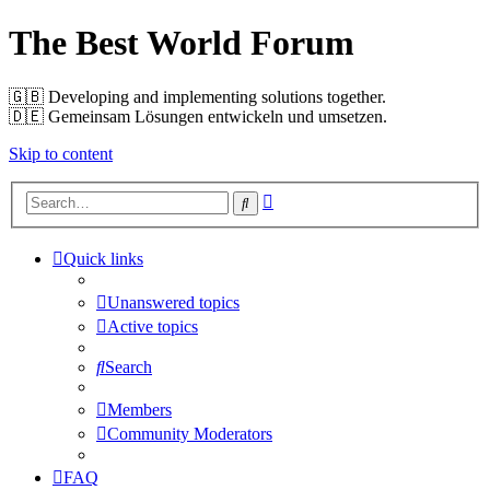
The Best World Forum
🇬🇧️ Developing and implementing solutions together.
🇩🇪️ Gemeinsam Lösungen entwickeln und umsetzen.
Skip to content
Advanced
Search
search
Quick links
Unanswered topics
Active topics
Search
Members
Community Moderators
FAQ