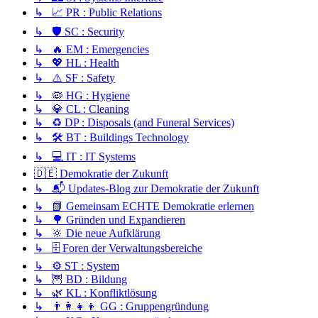
↳ 📈 PR : Public Relations
↳ 🛡️ SC : Security
↳ 🔥 EM : Emergencies
↳ 💖 HL : Health
↳ ⚠️ SF : Safety
↳ 🦠 HG : Hygiene
↳ 💎 CL : Cleaning
↳ ♻️ DP : Disposals (and Funeral Services)
↳ 🛠️ BT : Buildings Technology
↳ 💻 IT : IT Systems
🇩🇪 Demokratie der Zukunft
↳ 📬 Updates-Blog zur Demokratie der Zukunft
↳ 📗 Gemeinsam ECHTE Demokratie erlernen
↳ 🌳 Gründen und Expandieren
↳ 🔆 Die neue Aufklärung
↳ 🗄️ Foren der Verwaltungsbereiche
↳ ⚙️ ST : System
↳ 🦉 BD : Bildung
↳ 🌿 KL : Konfliktlösung
↳ 👨‍👩‍👧‍👦 GG : Gruppengründung