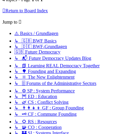
Return to Board Index
Jump to
⚠️ Basics / Grundlagen
↳ 🇬🇧 BWF Basics
↳ 🇩🇪 BWF-Grundlagen
🇬🇧 Future Democracy
↳ 📬 Future Democracy Updates Blog
↳ 📗 Learning REAL Democracy Together
↳ 🌳 Founding and Expanding
↳ 🔆 The New Enlightenment
↳ 🗄️ Forums of the Administrative Sectors
↳ ⚙️ SP : System Performance
↳ 🦉 ED : Education
↳ 🌿 CS : Conflict Solving
↳ 👨‍👩‍👧‍👦 GF : Group Founding
↳ 🗝️ CF : Commune Founding
↳ 🌻 RS : Resources
↳ 🧩 CO : Cooperation
↳ 🏰 SI : Systems Interface