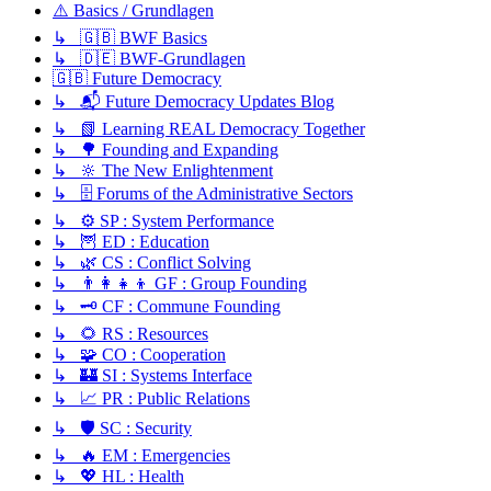
⚠️ Basics / Grundlagen
↳ 🇬🇧 BWF Basics
↳ 🇩🇪 BWF-Grundlagen
🇬🇧 Future Democracy
↳ 📬 Future Democracy Updates Blog
↳ 📗 Learning REAL Democracy Together
↳ 🌳 Founding and Expanding
↳ 🔆 The New Enlightenment
↳ 🗄️ Forums of the Administrative Sectors
↳ ⚙️ SP : System Performance
↳ 🦉 ED : Education
↳ 🌿 CS : Conflict Solving
↳ 👨‍👩‍👧‍👦 GF : Group Founding
↳ 🗝️ CF : Commune Founding
↳ 🌻 RS : Resources
↳ 🧩 CO : Cooperation
↳ 🏰 SI : Systems Interface
↳ 📈 PR : Public Relations
↳ 🛡️ SC : Security
↳ 🔥 EM : Emergencies
↳ 💖 HL : Health