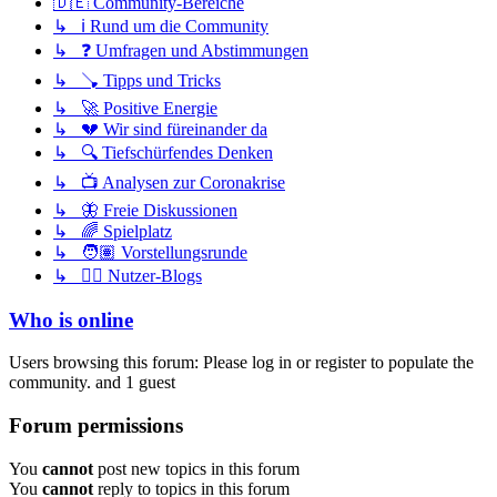
🇩🇪 Community-Bereiche
↳ ℹ️ Rund um die Community
↳ ❓ Umfragen und Abstimmungen
↳ 🪠 Tipps und Tricks
↳ 🚀 Positive Energie
↳ 💔 Wir sind füreinander da
↳ 🔍 Tiefschürfendes Denken
↳ 📺 Analysen zur Coronakrise
↳ 🦋 Freie Diskussionen
↳ 🌈 Spielplatz
↳ 🧑🏽 Vorstellungsrunde
↳ ✍🏽 Nutzer-Blogs
Who is online
Users browsing this forum: Please log in or register to populate the
community. and 1 guest
Forum permissions
You
cannot
post new topics in this forum
You
cannot
reply to topics in this forum