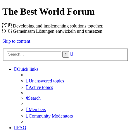
The Best World Forum
🇬🇧️ Developing and implementing solutions together.
🇩🇪️ Gemeinsam Lösungen entwickeln und umsetzen.
Skip to content
Advanced
Search
search
Quick links
Unanswered topics
Active topics
Search
Members
Community Moderators
FAQ