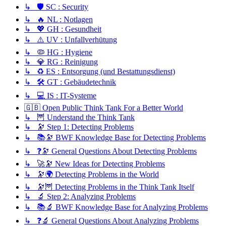
↳ 🛡️ SC : Security
↳ 🔥 NL : Notlagen
↳ 💖 GH : Gesundheit
↳ ⚠️ UV : Unfallverhütung
↳ 🦠 HG : Hygiene
↳ 💎 RG : Reinigung
↳ ♻️ ES : Entsorgung (und Bestattungsdienst)
↳ 🛠️ GT : Gebäudetechnik
↳ 💻 IS : IT-Systeme
🇬🇧 Open Public Think Tank For a Better World
↳ 🦉 Understand the Think Tank
↳ 🔭 Step 1: Detecting Problems
↳ 📚🔭 BWF Knowledge Base for Detecting Problems
↳ ❓🔭 General Questions About Detecting Problems
↳ 🚀🔭 New Ideas for Detecting Problems
↳ 🔭🌍 Detecting Problems in the World
↳ 🔭🦉 Detecting Problems in the Think Tank Itself
↳ 🔬 Step 2: Analyzing Problems
↳ 📚🔬 BWF Knowledge Base for Analyzing Problems
↳ ❓🔬 General Questions About Analyzing Problems