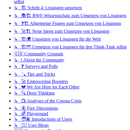
selbst
↳ 🏗️ Schritt 4: Lösungen umsetzen
↳ 📚🏗️ BWF-Wissensschatz zum Umsetzen von Lösungen
↳ ❓🏗️ Allgemeine Fragen zum Umsetzen von Lösungen
↳ 🚀🏗️ Neue Ideen zum Umsetzen von Lösungen
↳ 🏗️🌍 Umsetzen von Lösungen für die Welt
↳ 🏗️🦉 Umsetzen von Lösungen für den Think-Tank selbst
🇬🇧 Community Grounds
↳ ℹ️ About the Community
↳ ❓ Surveys and Polls
↳ 🪠 Tips and Tricks
↳ 🚀 Empowering Boosters
↳ 💔 We Are Here for Each Other
↳ 🔍 Deep Thinking
↳ 📺 Analyses of the Corona Crisis
↳ 🦋 Free Discussions
↳ 🌈 Playground
↳ 🧑🏽 Introductions of Users
↳ ✍🏽 User Blogs