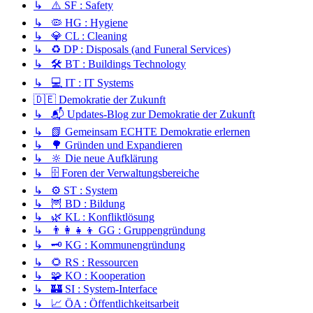
↳ ⚠️ SF : Safety
↳ 🦠 HG : Hygiene
↳ 💎 CL : Cleaning
↳ ♻️ DP : Disposals (and Funeral Services)
↳ 🛠️ BT : Buildings Technology
↳ 💻 IT : IT Systems
🇩🇪 Demokratie der Zukunft
↳ 📬 Updates-Blog zur Demokratie der Zukunft
↳ 📗 Gemeinsam ECHTE Demokratie erlernen
↳ 🌳 Gründen und Expandieren
↳ 🔆 Die neue Aufklärung
↳ 🗄️ Foren der Verwaltungsbereiche
↳ ⚙️ ST : System
↳ 🦉 BD : Bildung
↳ 🌿 KL : Konfliktlösung
↳ 👨‍👩‍👧‍👦 GG : Gruppengründung
↳ 🗝️ KG : Kommunengründung
↳ 🌻 RS : Ressourcen
↳ 🧩 KO : Kooperation
↳ 🏰 SI : System-Interface
↳ 📈 ÖA : Öffentlichkeitsarbeit