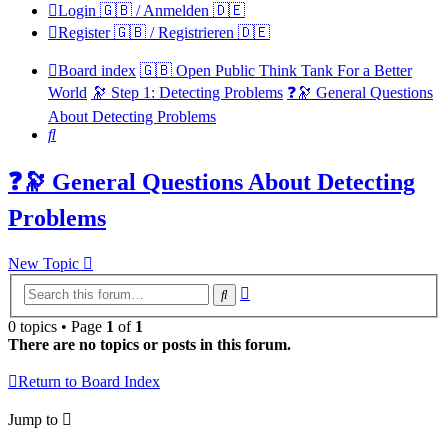
Login 🇬🇧 / Anmelden 🇩🇪
Register 🇬🇧 / Registrieren 🇩🇪
Board index
🇬🇧 Open Public Think Tank For a Better
World
🔭 Step 1: Detecting Problems
❓🔭 General Questions
About Detecting Problems
Search
❓🔭 General Questions About Detecting
Problems
New Topic
Advanced
Search
search
0 topics • Page
1
of
1
There are no topics or posts in this forum.
Return to Board Index
Jump to