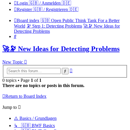
Login 🇬🇧 / Anmelden 🇩🇪
Register 🇬🇧 / Registrieren 🇩🇪
Board index
🇬🇧 Open Public Think Tank For a Better
World
🔭 Step 1: Detecting Problems
🚀🔭 New Ideas for
Detecting Problems
Search
🚀🔭 New Ideas for Detecting Problems
New Topic
Advanced
Search
search
0 topics • Page
1
of
1
There are no topics or posts in this forum.
Return to Board Index
Jump to
⚠️ Basics / Grundlagen
↳ 🇬🇧 BWF Basics