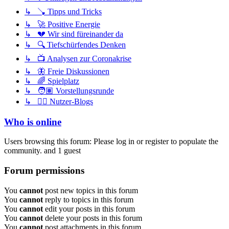
↳ 🪠 Tipps und Tricks
↳ 🚀 Positive Energie
↳ 💔 Wir sind füreinander da
↳ 🔍 Tiefschürfendes Denken
↳ 📺 Analysen zur Coronakrise
↳ 🦋 Freie Diskussionen
↳ 🌈 Spielplatz
↳ 🧑🏽 Vorstellungsrunde
↳ ✍🏽 Nutzer-Blogs
Who is online
Users browsing this forum: Please log in or register to populate the
community. and 1 guest
Forum permissions
You
cannot
post new topics in this forum
You
cannot
reply to topics in this forum
You
cannot
edit your posts in this forum
You
cannot
delete your posts in this forum
You
cannot
post attachments in this forum