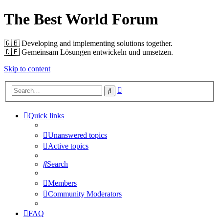
The Best World Forum
🇬🇧️ Developing and implementing solutions together.
🇩🇪️ Gemeinsam Lösungen entwickeln und umsetzen.
Skip to content
Advanced
Search
search
Quick links
Unanswered topics
Active topics
Search
Members
Community Moderators
FAQ