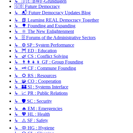
↳ 🇩🇪 BWF-Grundlagen
🇬🇧 Future Democracy
↳ 📬 Future Democracy Updates Blog
↳ 📗 Learning REAL Democracy Together
↳ 🌳 Founding and Expanding
↳ 🔆 The New Enlightenment
↳ 🗄️ Forums of the Administrative Sectors
↳ ⚙️ SP : System Performance
↳ 🦉 ED : Education
↳ 🌿 CS : Conflict Solving
↳ 👨‍👩‍👧‍👦 GF : Group Founding
↳ 🗝️ CF : Commune Founding
↳ 🌻 RS : Resources
↳ 🧩 CO : Cooperation
↳ 🏰 SI : Systems Interface
↳ 📈 PR : Public Relations
↳ 🛡️ SC : Security
↳ 🔥 EM : Emergencies
↳ 💖 HL : Health
↳ ⚠️ SF : Safety
↳ 🦠 HG : Hygiene