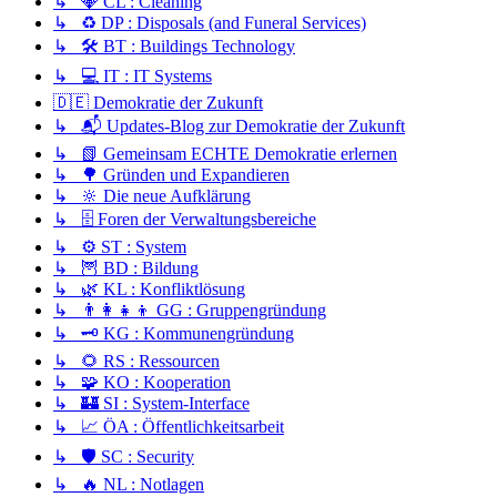
↳ 💎 CL : Cleaning
↳ ♻️ DP : Disposals (and Funeral Services)
↳ 🛠️ BT : Buildings Technology
↳ 💻 IT : IT Systems
🇩🇪 Demokratie der Zukunft
↳ 📬 Updates-Blog zur Demokratie der Zukunft
↳ 📗 Gemeinsam ECHTE Demokratie erlernen
↳ 🌳 Gründen und Expandieren
↳ 🔆 Die neue Aufklärung
↳ 🗄️ Foren der Verwaltungsbereiche
↳ ⚙️ ST : System
↳ 🦉 BD : Bildung
↳ 🌿 KL : Konfliktlösung
↳ 👨‍👩‍👧‍👦 GG : Gruppengründung
↳ 🗝️ KG : Kommunengründung
↳ 🌻 RS : Ressourcen
↳ 🧩 KO : Kooperation
↳ 🏰 SI : System-Interface
↳ 📈 ÖA : Öffentlichkeitsarbeit
↳ 🛡️ SC : Security
↳ 🔥 NL : Notlagen