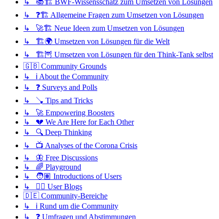
↳ 📚🏗️ BWF-Wissensschatz zum Umsetzen von Lösungen
↳ ❓🏗️ Allgemeine Fragen zum Umsetzen von Lösungen
↳ 🚀🏗️ Neue Ideen zum Umsetzen von Lösungen
↳ 🏗️🌍 Umsetzen von Lösungen für die Welt
↳ 🏗️🦉 Umsetzen von Lösungen für den Think-Tank selbst
🇬🇧 Community Grounds
↳ ℹ️ About the Community
↳ ❓ Surveys and Polls
↳ 🪠 Tips and Tricks
↳ 🚀 Empowering Boosters
↳ 💔 We Are Here for Each Other
↳ 🔍 Deep Thinking
↳ 📺 Analyses of the Corona Crisis
↳ 🦋 Free Discussions
↳ 🌈 Playground
↳ 🧑🏽 Introductions of Users
↳ ✍🏽 User Blogs
🇩🇪 Community-Bereiche
↳ ℹ️ Rund um die Community
↳ ❓ Umfragen und Abstimmungen