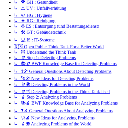
↳ 💖 GH : Gesundheit
↳ ⚠️ UV : Unfallverhütung
↳ 🦠 HG : Hygiene
↳ 💎 RG : Reinigung
↳ ♻️ ES : Entsorgung (und Bestattungsdienst)
↳ 🛠️ GT : Gebäudetechnik
↳ 💻 IS : IT-Systeme
🇬🇧 Open Public Think Tank For a Better World
↳ 🦉 Understand the Think Tank
↳ 🔭 Step 1: Detecting Problems
↳ 📚🔭 BWF Knowledge Base for Detecting Problems
↳ ❓🔭 General Questions About Detecting Problems
↳ 🚀🔭 New Ideas for Detecting Problems
↳ 🔭🌍 Detecting Problems in the World
↳ 🔭🦉 Detecting Problems in the Think Tank Itself
↳ 🔬 Step 2: Analyzing Problems
↳ 📚🔬 BWF Knowledge Base for Analyzing Problems
↳ ❓🔬 General Questions About Analyzing Problems
↳ 🚀🔬 New Ideas for Analyzing Problems
↳ 🔬🌍 Analyzing Problems of the World