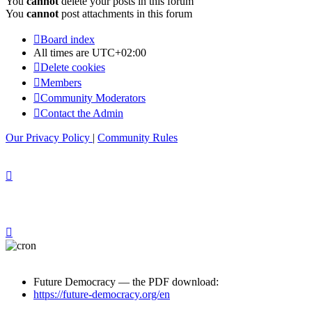
You
cannot
delete your posts in this forum
You
cannot
post attachments in this forum
Board index
All times are
UTC+02:00
Delete cookies
Members
Community Moderators
Contact the Admin
Our Privacy Policy
|
Community Rules
Future Democracy — the PDF download:
https://future-democracy.org/en