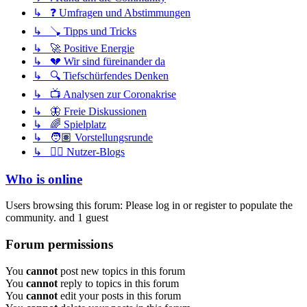
↳ ❓ Umfragen und Abstimmungen
↳ 🪠 Tipps und Tricks
↳ 🚀 Positive Energie
↳ 💔 Wir sind füreinander da
↳ 🔍 Tiefschürfendes Denken
↳ 📺 Analysen zur Coronakrise
↳ 🦋 Freie Diskussionen
↳ 🌈 Spielplatz
↳ 🧑🏽 Vorstellungsrunde
↳ ✍🏽 Nutzer-Blogs
Who is online
Users browsing this forum: Please log in or register to populate the
community. and 1 guest
Forum permissions
You
cannot
post new topics in this forum
You
cannot
reply to topics in this forum
You
cannot
edit your posts in this forum