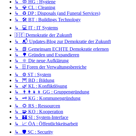
↳ 🦠 HG : Hygiene
↳ 💎 CL : Cleaning
↳ ♻️ DP : Disposals (and Funeral Services)
↳ 🛠️ BT : Buildings Technology
↳ 💻 IT : IT Systems
🇩🇪 Demokratie der Zukunft
↳ 📬 Updates-Blog zur Demokratie der Zukunft
↳ 📗 Gemeinsam ECHTE Demokratie erlernen
↳ 🌳 Gründen und Expandieren
↳ 🔆 Die neue Aufklärung
↳ 🗄️ Foren der Verwaltungsbereiche
↳ ⚙️ ST : System
↳ 🦉 BD : Bildung
↳ 🌿 KL : Konfliktlösung
↳ 👨‍👩‍👧‍👦 GG : Gruppengründung
↳ 🗝️ KG : Kommunengründung
↳ 🌻 RS : Ressourcen
↳ 🧩 KO : Kooperation
↳ 🏰 SI : System-Interface
↳ 📈 ÖA : Öffentlichkeitsarbeit
↳ 🛡️ SC : Security