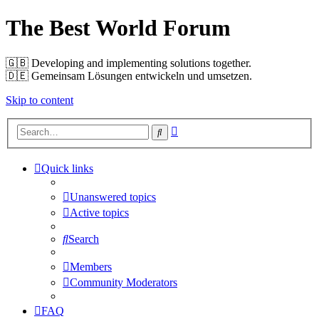
The Best World Forum
🇬🇧️ Developing and implementing solutions together.
🇩🇪️ Gemeinsam Lösungen entwickeln und umsetzen.
Skip to content
Advanced
Search
search
Quick links
Unanswered topics
Active topics
Search
Members
Community Moderators
FAQ