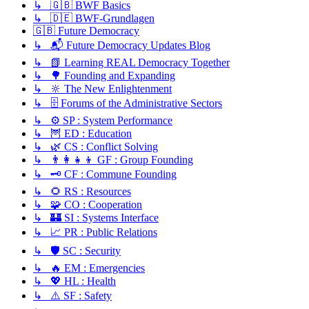
↳ 🇬🇧 BWF Basics
↳ 🇩🇪 BWF-Grundlagen
🇬🇧 Future Democracy
↳ 📬 Future Democracy Updates Blog
↳ 📗 Learning REAL Democracy Together
↳ 🌳 Founding and Expanding
↳ 🔆 The New Enlightenment
↳ 🗄️ Forums of the Administrative Sectors
↳ ⚙️ SP : System Performance
↳ 🦉 ED : Education
↳ 🌿 CS : Conflict Solving
↳ 👨‍👩‍👧‍👦 GF : Group Founding
↳ 🗝️ CF : Commune Founding
↳ 🌻 RS : Resources
↳ 🧩 CO : Cooperation
↳ 🏰 SI : Systems Interface
↳ 📈 PR : Public Relations
↳ 🛡️ SC : Security
↳ 🔥 EM : Emergencies
↳ 💖 HL : Health
↳ ⚠️ SF : Safety