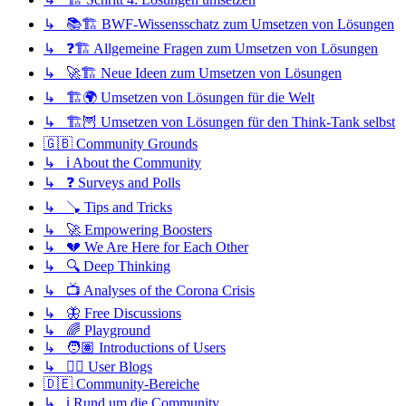
↳ 📚🏗️ BWF-Wissensschatz zum Umsetzen von Lösungen
↳ ❓🏗️ Allgemeine Fragen zum Umsetzen von Lösungen
↳ 🚀🏗️ Neue Ideen zum Umsetzen von Lösungen
↳ 🏗️🌍 Umsetzen von Lösungen für die Welt
↳ 🏗️🦉 Umsetzen von Lösungen für den Think-Tank selbst
🇬🇧 Community Grounds
↳ ℹ️ About the Community
↳ ❓ Surveys and Polls
↳ 🪠 Tips and Tricks
↳ 🚀 Empowering Boosters
↳ 💔 We Are Here for Each Other
↳ 🔍 Deep Thinking
↳ 📺 Analyses of the Corona Crisis
↳ 🦋 Free Discussions
↳ 🌈 Playground
↳ 🧑🏽 Introductions of Users
↳ ✍🏽 User Blogs
🇩🇪 Community-Bereiche
↳ ℹ️ Rund um die Community