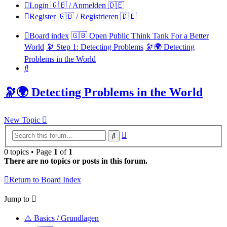
Login 🇬🇧 / Anmelden 🇩🇪
Register 🇬🇧 / Registrieren 🇩🇪
Board index
🇬🇧 Open Public Think Tank For a Better
World
🔭 Step 1: Detecting Problems
🔭🌍 Detecting
Problems in the World
Search
🔭🌍 Detecting Problems in the World
New Topic
Advanced
Search
search
0 topics • Page
1
of
1
There are no topics or posts in this forum.
Return to Board Index
Jump to
⚠️ Basics / Grundlagen