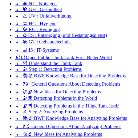
↳ 🔥 NL : Notlagen
↳ 💖 GH : Gesundheit
↳ ⚠️ UV : Unfallverhütung
↳ 🦠 HG : Hygiene
↳ 💎 RG : Reinigung
↳ ♻️ ES : Entsorgung (und Bestattungsdienst)
↳ 🛠️ GT : Gebäudetechnik
↳ 💻 IS : IT-Systeme
🇬🇧 Open Public Think Tank For a Better World
↳ 🦉 Understand the Think Tank
↳ 🔭 Step 1: Detecting Problems
↳ 📚🔭 BWF Knowledge Base for Detecting Problems
↳ ❓🔭 General Questions About Detecting Problems
↳ 🚀🔭 New Ideas for Detecting Problems
↳ 🔭🌍 Detecting Problems in the World
↳ 🔭🦉 Detecting Problems in the Think Tank Itself
↳ 🔬 Step 2: Analyzing Problems
↳ 📚🔬 BWF Knowledge Base for Analyzing Problems
↳ ❓🔬 General Questions About Analyzing Problems
↳ 🚀🔬 New Ideas for Analyzing Problems