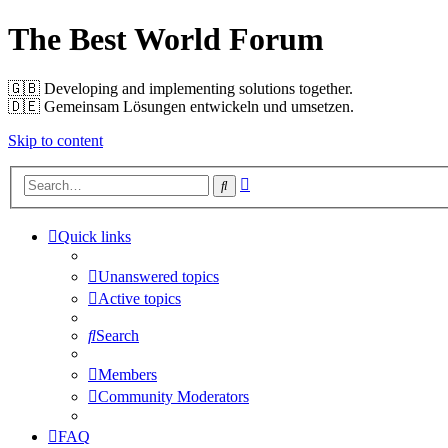
The Best World Forum
🇬🇧️ Developing and implementing solutions together.
🇩🇪️ Gemeinsam Lösungen entwickeln und umsetzen.
Skip to content
Advanced
Search
search
Quick links
Unanswered topics
Active topics
Search
Members
Community Moderators
FAQ