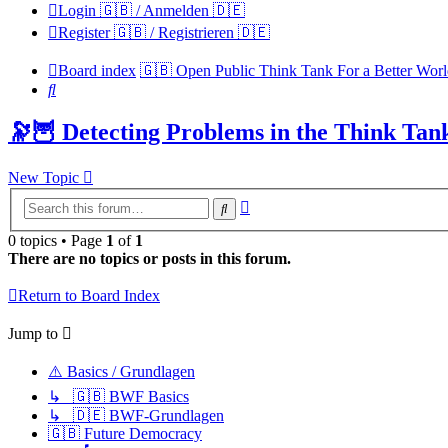
Login 🇬🇧 / Anmelden 🇩🇪
Register 🇬🇧 / Registrieren 🇩🇪
Board index
🇬🇧 Open Public Think Tank For a Better Wor
Search
🔭🦉 Detecting Problems in the Think Tank
New Topic
Advanced
Search
search
0 topics • Page
1
of
1
There are no topics or posts in this forum.
Return to Board Index
Jump to
⚠️ Basics / Grundlagen
↳ 🇬🇧 BWF Basics
↳ 🇩🇪 BWF-Grundlagen
🇬🇧 Future Democracy