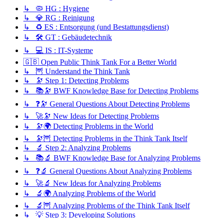
↳ 🦠 HG : Hygiene
↳ 💎 RG : Reinigung
↳ ♻️ ES : Entsorgung (und Bestattungsdienst)
↳ 🛠️ GT : Gebäudetechnik
↳ 💻 IS : IT-Systeme
🇬🇧 Open Public Think Tank For a Better World
↳ 🦉 Understand the Think Tank
↳ 🔭 Step 1: Detecting Problems
↳ 📚🔭 BWF Knowledge Base for Detecting Problems
↳ ❓🔭 General Questions About Detecting Problems
↳ 🚀🔭 New Ideas for Detecting Problems
↳ 🔭🌍 Detecting Problems in the World
↳ 🔭🦉 Detecting Problems in the Think Tank Itself
↳ 🔬 Step 2: Analyzing Problems
↳ 📚🔬 BWF Knowledge Base for Analyzing Problems
↳ ❓🔬 General Questions About Analyzing Problems
↳ 🚀🔬 New Ideas for Analyzing Problems
↳ 🔬🌍 Analyzing Problems of the World
↳ 🔬🦉 Analyzing Problems of the Think Tank Itself
↳ 💡 Step 3: Developing Solutions