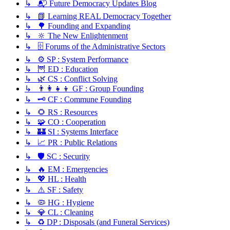
↳ 📬 Future Democracy Updates Blog
↳ 📗 Learning REAL Democracy Together
↳ 🌳 Founding and Expanding
↳ 🔆 The New Enlightenment
↳ 🗄️ Forums of the Administrative Sectors
↳ ⚙️ SP : System Performance
↳ 🦉 ED : Education
↳ 🌿 CS : Conflict Solving
↳ 👨‍👩‍👧‍👦 GF : Group Founding
↳ 🗝️ CF : Commune Founding
↳ 🌻 RS : Resources
↳ 🧩 CO : Cooperation
↳ 🏰 SI : Systems Interface
↳ 📈 PR : Public Relations
↳ 🛡️ SC : Security
↳ 🔥 EM : Emergencies
↳ 💖 HL : Health
↳ ⚠️ SF : Safety
↳ 🦠 HG : Hygiene
↳ 💎 CL : Cleaning
↳ ♻️ DP : Disposals (and Funeral Services)