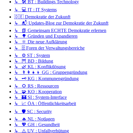
↳ 🛠️ BT : Buildings Technology
↳ 💻 IT : IT Systems
🇩🇪 Demokratie der Zukunft
↳ 📬 Updates-Blog zur Demokratie der Zukunft
↳ 📗 Gemeinsam ECHTE Demokratie erlernen
↳ 🌳 Gründen und Expandieren
↳ 🔆 Die neue Aufklärung
↳ 🗄️ Foren der Verwaltungsbereiche
↳ ⚙️ ST : System
↳ 🦉 BD : Bildung
↳ 🌿 KL : Konfliktlösung
↳ 👨‍👩‍👧‍👦 GG : Gruppengründung
↳ 🗝️ KG : Kommunengründung
↳ 🌻 RS : Ressourcen
↳ 🧩 KO : Kooperation
↳ 🏰 SI : System-Interface
↳ 📈 ÖA : Öffentlichkeitsarbeit
↳ 🛡️ SC : Security
↳ 🔥 NL : Notlagen
↳ 💖 GH : Gesundheit
↳ ⚠️ UV : Unfallverhütung