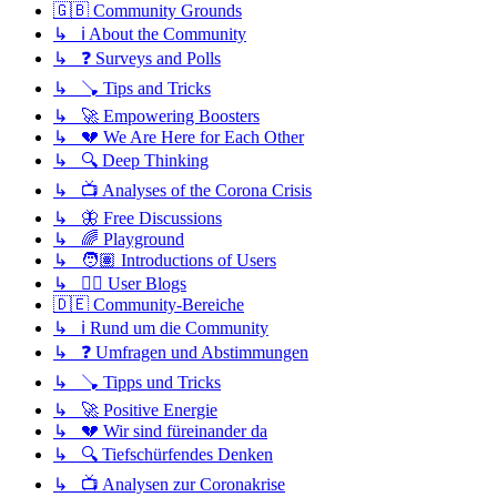
🇬🇧 Community Grounds
↳ ℹ️ About the Community
↳ ❓ Surveys and Polls
↳ 🪠 Tips and Tricks
↳ 🚀 Empowering Boosters
↳ 💔 We Are Here for Each Other
↳ 🔍 Deep Thinking
↳ 📺 Analyses of the Corona Crisis
↳ 🦋 Free Discussions
↳ 🌈 Playground
↳ 🧑🏽 Introductions of Users
↳ ✍🏽 User Blogs
🇩🇪 Community-Bereiche
↳ ℹ️ Rund um die Community
↳ ❓ Umfragen und Abstimmungen
↳ 🪠 Tipps und Tricks
↳ 🚀 Positive Energie
↳ 💔 Wir sind füreinander da
↳ 🔍 Tiefschürfendes Denken
↳ 📺 Analysen zur Coronakrise