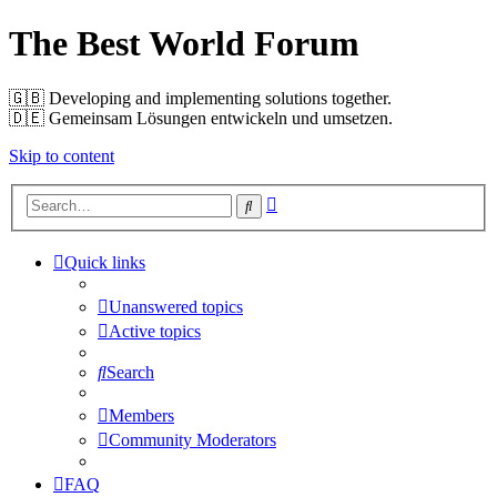
The Best World Forum
🇬🇧️ Developing and implementing solutions together.
🇩🇪️ Gemeinsam Lösungen entwickeln und umsetzen.
Skip to content
Advanced
Search
search
Quick links
Unanswered topics
Active topics
Search
Members
Community Moderators
FAQ