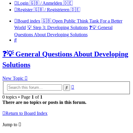
Login 🇬🇧 / Anmelden 🇩🇪
Register 🇬🇧 / Registrieren 🇩🇪
Board index
🇬🇧 Open Public Think Tank For a Better
World
💡 Step 3: Developing Solutions
❓💡 General
Questions About Developing Solutions
Search
❓💡 General Questions About Developing
Solutions
New Topic
Advanced
Search
search
0 topics • Page
1
of
1
There are no topics or posts in this forum.
Return to Board Index
Jump to