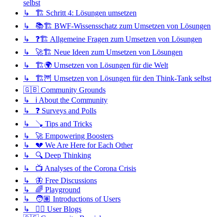
selbst
↳ 🏗️ Schritt 4: Lösungen umsetzen
↳ 📚🏗️ BWF-Wissensschatz zum Umsetzen von Lösungen
↳ ❓🏗️ Allgemeine Fragen zum Umsetzen von Lösungen
↳ 🚀🏗️ Neue Ideen zum Umsetzen von Lösungen
↳ 🏗️🌍 Umsetzen von Lösungen für die Welt
↳ 🏗️🦉 Umsetzen von Lösungen für den Think-Tank selbst
🇬🇧 Community Grounds
↳ ℹ️ About the Community
↳ ❓ Surveys and Polls
↳ 🪠 Tips and Tricks
↳ 🚀 Empowering Boosters
↳ 💔 We Are Here for Each Other
↳ 🔍 Deep Thinking
↳ 📺 Analyses of the Corona Crisis
↳ 🦋 Free Discussions
↳ 🌈 Playground
↳ 🧑🏽 Introductions of Users
↳ ✍🏽 User Blogs