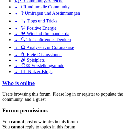
🇩🇪 Community-Bereiche
↳ ℹ️ Rund um die Community
↳ ❓ Umfragen und Abstimmungen
↳ 🪠 Tipps und Tricks
↳ 🚀 Positive Energie
↳ 💔 Wir sind füreinander da
↳ 🔍 Tiefschürfendes Denken
↳ 📺 Analysen zur Coronakrise
↳ 🦋 Freie Diskussionen
↳ 🌈 Spielplatz
↳ 🧑🏽 Vorstellungsrunde
↳ ✍🏽 Nutzer-Blogs
Who is online
Users browsing this forum: Please log in or register to populate the
community. and 1 guest
Forum permissions
You
cannot
post new topics in this forum
You
cannot
reply to topics in this forum