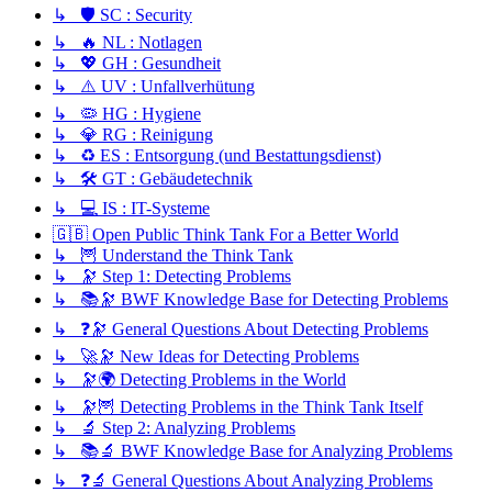
↳ 🛡️ SC : Security
↳ 🔥 NL : Notlagen
↳ 💖 GH : Gesundheit
↳ ⚠️ UV : Unfallverhütung
↳ 🦠 HG : Hygiene
↳ 💎 RG : Reinigung
↳ ♻️ ES : Entsorgung (und Bestattungsdienst)
↳ 🛠️ GT : Gebäudetechnik
↳ 💻 IS : IT-Systeme
🇬🇧 Open Public Think Tank For a Better World
↳ 🦉 Understand the Think Tank
↳ 🔭 Step 1: Detecting Problems
↳ 📚🔭 BWF Knowledge Base for Detecting Problems
↳ ❓🔭 General Questions About Detecting Problems
↳ 🚀🔭 New Ideas for Detecting Problems
↳ 🔭🌍 Detecting Problems in the World
↳ 🔭🦉 Detecting Problems in the Think Tank Itself
↳ 🔬 Step 2: Analyzing Problems
↳ 📚🔬 BWF Knowledge Base for Analyzing Problems
↳ ❓🔬 General Questions About Analyzing Problems