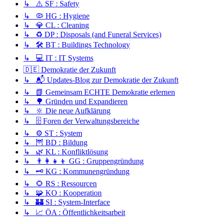
↳ ⚠️ SF : Safety
↳ 🦠 HG : Hygiene
↳ 💎 CL : Cleaning
↳ ♻️ DP : Disposals (and Funeral Services)
↳ 🛠️ BT : Buildings Technology
↳ 💻 IT : IT Systems
🇩🇪 Demokratie der Zukunft
↳ 📬 Updates-Blog zur Demokratie der Zukunft
↳ 📗 Gemeinsam ECHTE Demokratie erlernen
↳ 🌳 Gründen und Expandieren
↳ 🔆 Die neue Aufklärung
↳ 🗄️ Foren der Verwaltungsbereiche
↳ ⚙️ ST : System
↳ 🦉 BD : Bildung
↳ 🌿 KL : Konfliktlösung
↳ 👨‍👩‍👧‍👦 GG : Gruppengründung
↳ 🗝️ KG : Kommunengründung
↳ 🌻 RS : Ressourcen
↳ 🧩 KO : Kooperation
↳ 🏰 SI : System-Interface
↳ 📈 ÖA : Öffentlichkeitsarbeit