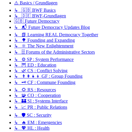
⚠️ Basics / Grundlagen
↳ 🇬🇧 BWF Basics
↳ 🇩🇪 BWF-Grundlagen
🇬🇧 Future Democracy
↳ 📬 Future Democracy Updates Blog
↳ 📗 Learning REAL Democracy Together
↳ 🌳 Founding and Expanding
↳ 🔆 The New Enlightenment
↳ 🗄️ Forums of the Administrative Sectors
↳ ⚙️ SP : System Performance
↳ 🦉 ED : Education
↳ 🌿 CS : Conflict Solving
↳ 👨‍👩‍👧‍👦 GF : Group Founding
↳ 🗝️ CF : Commune Founding
↳ 🌻 RS : Resources
↳ 🧩 CO : Cooperation
↳ 🏰 SI : Systems Interface
↳ 📈 PR : Public Relations
↳ 🛡️ SC : Security
↳ 🔥 EM : Emergencies
↳ 💖 HL : Health