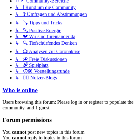
🇩🇪 Community-Bereiche
↳ ℹ️ Rund um die Community
↳ ❓ Umfragen und Abstimmungen
↳ 🪠 Tipps und Tricks
↳ 🚀 Positive Energie
↳ 💔 Wir sind füreinander da
↳ 🔍 Tiefschürfendes Denken
↳ 📺 Analysen zur Coronakrise
↳ 🦋 Freie Diskussionen
↳ 🌈 Spielplatz
↳ 🧑🏽 Vorstellungsrunde
↳ ✍🏽 Nutzer-Blogs
Who is online
Users browsing this forum: Please log in or register to populate the
community. and 1 guest
Forum permissions
You
cannot
post new topics in this forum
You
cannot
reply to topics in this forum