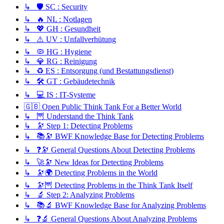
↳ 🛡️ SC : Security
↳ 🔥 NL : Notlagen
↳ 💖 GH : Gesundheit
↳ ⚠️ UV : Unfallverhütung
↳ 🦠 HG : Hygiene
↳ 💎 RG : Reinigung
↳ ♻️ ES : Entsorgung (und Bestattungsdienst)
↳ 🛠️ GT : Gebäudetechnik
↳ 💻 IS : IT-Systeme
🇬🇧 Open Public Think Tank For a Better World
↳ 🦉 Understand the Think Tank
↳ 🔭 Step 1: Detecting Problems
↳ 📚🔭 BWF Knowledge Base for Detecting Problems
↳ ❓🔭 General Questions About Detecting Problems
↳ 🚀🔭 New Ideas for Detecting Problems
↳ 🔭🌍 Detecting Problems in the World
↳ 🔭🦉 Detecting Problems in the Think Tank Itself
↳ 🔬 Step 2: Analyzing Problems
↳ 📚🔬 BWF Knowledge Base for Analyzing Problems
↳ ❓🔬 General Questions About Analyzing Problems