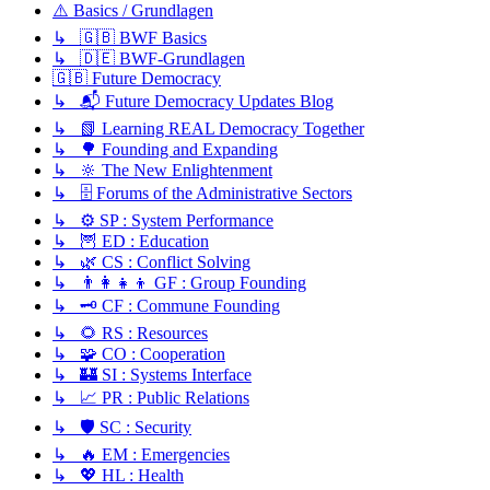
⚠️ Basics / Grundlagen
↳ 🇬🇧 BWF Basics
↳ 🇩🇪 BWF-Grundlagen
🇬🇧 Future Democracy
↳ 📬 Future Democracy Updates Blog
↳ 📗 Learning REAL Democracy Together
↳ 🌳 Founding and Expanding
↳ 🔆 The New Enlightenment
↳ 🗄️ Forums of the Administrative Sectors
↳ ⚙️ SP : System Performance
↳ 🦉 ED : Education
↳ 🌿 CS : Conflict Solving
↳ 👨‍👩‍👧‍👦 GF : Group Founding
↳ 🗝️ CF : Commune Founding
↳ 🌻 RS : Resources
↳ 🧩 CO : Cooperation
↳ 🏰 SI : Systems Interface
↳ 📈 PR : Public Relations
↳ 🛡️ SC : Security
↳ 🔥 EM : Emergencies
↳ 💖 HL : Health