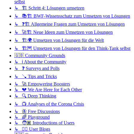
selbst
↳ 🏗️ Schritt 4: Lösungen umsetzen
↳ 📚🏗️ BWF-Wissensschatz zum Umsetzen von Lösungen
↳ ❓🏗️ Allgemeine Fragen zum Umsetzen von Lösungen
↳ 🚀🏗️ Neue Ideen zum Umsetzen von Lösungen
↳ 🏗️🌍 Umsetzen von Lösungen für die Welt
↳ 🏗️🦉 Umsetzen von Lösungen für den Think-Tank selbst
🇬🇧 Community Grounds
↳ ℹ️ About the Community
↳ ❓ Surveys and Polls
↳ 🪠 Tips and Tricks
↳ 🚀 Empowering Boosters
↳ 💔 We Are Here for Each Other
↳ 🔍 Deep Thinking
↳ 📺 Analyses of the Corona Crisis
↳ 🦋 Free Discussions
↳ 🌈 Playground
↳ 🧑🏽 Introductions of Users
↳ ✍🏽 User Blogs