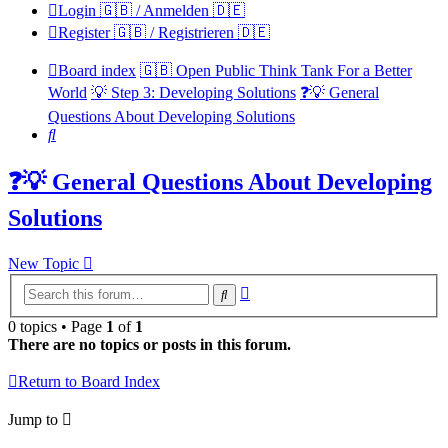
Login 🇬🇧 / Anmelden 🇩🇪
Register 🇬🇧 / Registrieren 🇩🇪
Board index
🇬🇧 Open Public Think Tank For a Better
World
💡 Step 3: Developing Solutions
❓💡 General
Questions About Developing Solutions
Search
❓💡 General Questions About Developing
Solutions
New Topic
Advanced
Search
search
0 topics • Page
1
of
1
There are no topics or posts in this forum.
Return to Board Index
Jump to