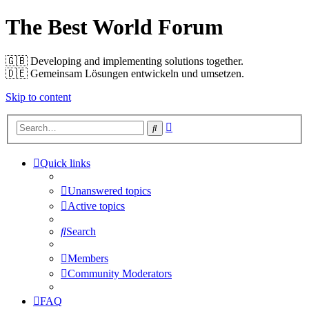
The Best World Forum
🇬🇧️ Developing and implementing solutions together.
🇩🇪️ Gemeinsam Lösungen entwickeln und umsetzen.
Skip to content
Advanced
Search
search
Quick links
Unanswered topics
Active topics
Search
Members
Community Moderators
FAQ