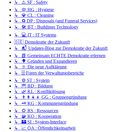
↳ ⚠️ SF : Safety
↳ 🦠 HG : Hygiene
↳ 💎 CL : Cleaning
↳ ♻️ DP : Disposals (and Funeral Services)
↳ 🛠️ BT : Buildings Technology
↳ 💻 IT : IT Systems
🇩🇪 Demokratie der Zukunft
↳ 📬 Updates-Blog zur Demokratie der Zukunft
↳ 📗 Gemeinsam ECHTE Demokratie erlernen
↳ 🌳 Gründen und Expandieren
↳ 🔆 Die neue Aufklärung
↳ 🗄️ Foren der Verwaltungsbereiche
↳ ⚙️ ST : System
↳ 🦉 BD : Bildung
↳ 🌿 KL : Konfliktlösung
↳ 👨‍👩‍👧‍👦 GG : Gruppengründung
↳ 🗝️ KG : Kommunengründung
↳ 🌻 RS : Ressourcen
↳ 🧩 KO : Kooperation
↳ 🏰 SI : System-Interface
↳ 📈 ÖA : Öffentlichkeitsarbeit