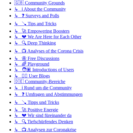
🇬🇧 Community Grounds
↳ ℹ️ About the Community
↳ ❓ Surveys and Polls
↳ 🪠 Tips and Tricks
↳ 🚀 Empowering Boosters
↳ 💔 We Are Here for Each Other
↳ 🔍 Deep Thinking
↳ 📺 Analyses of the Corona Crisis
↳ 🦋 Free Discussions
↳ 🌈 Playground
↳ 🧑🏽 Introductions of Users
↳ ✍🏽 User Blogs
🇩🇪 Community-Bereiche
↳ ℹ️ Rund um die Community
↳ ❓ Umfragen und Abstimmungen
↳ 🪠 Tipps und Tricks
↳ 🚀 Positive Energie
↳ 💔 Wir sind füreinander da
↳ 🔍 Tiefschürfendes Denken
↳ 📺 Analysen zur Coronakrise