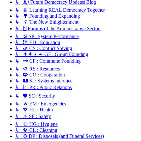
↳ 📬 Future Democracy Updates Blog
↳ 📗 Learning REAL Democracy Together
↳ 🌳 Founding and Expanding
↳ 🔆 The New Enlightenment
↳ 🗄️ Forums of the Administrative Sectors
↳ ⚙️ SP : System Performance
↳ 🦉 ED : Education
↳ 🌿 CS : Conflict Solving
↳ 👨‍👩‍👧‍👦 GF : Group Founding
↳ 🗝️ CF : Commune Founding
↳ 🌻 RS : Resources
↳ 🧩 CO : Cooperation
↳ 🏰 SI : Systems Interface
↳ 📈 PR : Public Relations
↳ 🛡️ SC : Security
↳ 🔥 EM : Emergencies
↳ 💖 HL : Health
↳ ⚠️ SF : Safety
↳ 🦠 HG : Hygiene
↳ 💎 CL : Cleaning
↳ ♻️ DP : Disposals (and Funeral Services)