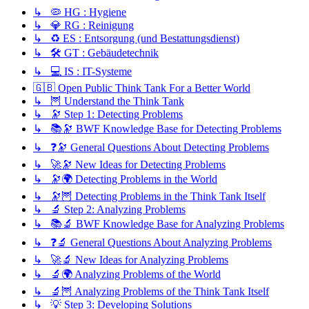
↳ 🦠 HG : Hygiene
↳ 💎 RG : Reinigung
↳ ♻️ ES : Entsorgung (und Bestattungsdienst)
↳ 🛠️ GT : Gebäudetechnik
↳ 💻 IS : IT-Systeme
🇬🇧 Open Public Think Tank For a Better World
↳ 🦉 Understand the Think Tank
↳ 🔭 Step 1: Detecting Problems
↳ 📚🔭 BWF Knowledge Base for Detecting Problems
↳ ❓🔭 General Questions About Detecting Problems
↳ 🚀🔭 New Ideas for Detecting Problems
↳ 🔭🌍 Detecting Problems in the World
↳ 🔭🦉 Detecting Problems in the Think Tank Itself
↳ 🔬 Step 2: Analyzing Problems
↳ 📚🔬 BWF Knowledge Base for Analyzing Problems
↳ ❓🔬 General Questions About Analyzing Problems
↳ 🚀🔬 New Ideas for Analyzing Problems
↳ 🔬🌍 Analyzing Problems of the World
↳ 🔬🦉 Analyzing Problems of the Think Tank Itself
↳ 💡 Step 3: Developing Solutions