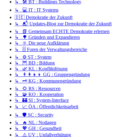
↳ 🛠️ BT : Buildings Technology
↳ 💻 IT : IT Systems
🇩🇪 Demokratie der Zukunft
↳ 📬 Updates-Blog zur Demokratie der Zukunft
↳ 📗 Gemeinsam ECHTE Demokratie erlernen
↳ 🌳 Gründen und Expandieren
↳ 🔆 Die neue Aufklärung
↳ 🗄️ Foren der Verwaltungsbereiche
↳ ⚙️ ST : System
↳ 🦉 BD : Bildung
↳ 🌿 KL : Konfliktlösung
↳ 👨‍👩‍👧‍👦 GG : Gruppengründung
↳ 🗝️ KG : Kommunengründung
↳ 🌻 RS : Ressourcen
↳ 🧩 KO : Kooperation
↳ 🏰 SI : System-Interface
↳ 📈 ÖA : Öffentlichkeitsarbeit
↳ 🛡️ SC : Security
↳ 🔥 NL : Notlagen
↳ 💖 GH : Gesundheit
↳ ⚠️ UV : Unfallverhütung