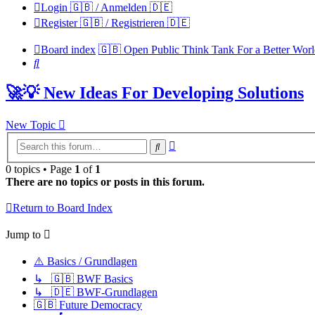
Login 🇬🇧 / Anmelden 🇩🇪
Register 🇬🇧 / Registrieren 🇩🇪
Board index
🇬🇧 Open Public Think Tank For a Better Wor
Search
🚀💡 New Ideas For Developing Solutions
New Topic
Advanced
Search
search
0 topics • Page
1
of
1
There are no topics or posts in this forum.
Return to Board Index
Jump to
⚠️ Basics / Grundlagen
↳ 🇬🇧 BWF Basics
↳ 🇩🇪 BWF-Grundlagen
🇬🇧 Future Democracy