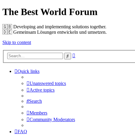
The Best World Forum
🇬🇧️ Developing and implementing solutions together.
🇩🇪️ Gemeinsam Lösungen entwickeln und umsetzen.
Skip to content
Advanced
Search
search
Quick links
Unanswered topics
Active topics
Search
Members
Community Moderators
FAQ