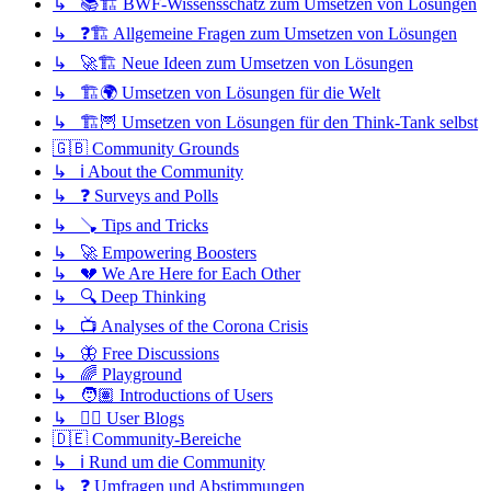
↳ 📚🏗️ BWF-Wissensschatz zum Umsetzen von Lösungen
↳ ❓🏗️ Allgemeine Fragen zum Umsetzen von Lösungen
↳ 🚀🏗️ Neue Ideen zum Umsetzen von Lösungen
↳ 🏗️🌍 Umsetzen von Lösungen für die Welt
↳ 🏗️🦉 Umsetzen von Lösungen für den Think-Tank selbst
🇬🇧 Community Grounds
↳ ℹ️ About the Community
↳ ❓ Surveys and Polls
↳ 🪠 Tips and Tricks
↳ 🚀 Empowering Boosters
↳ 💔 We Are Here for Each Other
↳ 🔍 Deep Thinking
↳ 📺 Analyses of the Corona Crisis
↳ 🦋 Free Discussions
↳ 🌈 Playground
↳ 🧑🏽 Introductions of Users
↳ ✍🏽 User Blogs
🇩🇪 Community-Bereiche
↳ ℹ️ Rund um die Community
↳ ❓ Umfragen und Abstimmungen