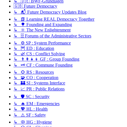
↳ 🇩🇪 BWF-Grundlagen
🇬🇧 Future Democracy
↳ 📬 Future Democracy Updates Blog
↳ 📗 Learning REAL Democracy Together
↳ 🌳 Founding and Expanding
↳ 🔆 The New Enlightenment
↳ 🗄️ Forums of the Administrative Sectors
↳ ⚙️ SP : System Performance
↳ 🦉 ED : Education
↳ 🌿 CS : Conflict Solving
↳ 👨‍👩‍👧‍👦 GF : Group Founding
↳ 🗝️ CF : Commune Founding
↳ 🌻 RS : Resources
↳ 🧩 CO : Cooperation
↳ 🏰 SI : Systems Interface
↳ 📈 PR : Public Relations
↳ 🛡️ SC : Security
↳ 🔥 EM : Emergencies
↳ 💖 HL : Health
↳ ⚠️ SF : Safety
↳ 🦠 HG : Hygiene