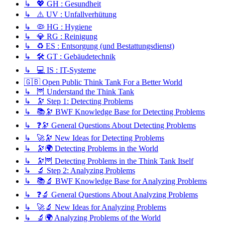
↳ 💖 GH : Gesundheit
↳ ⚠️ UV : Unfallverhütung
↳ 🦠 HG : Hygiene
↳ 💎 RG : Reinigung
↳ ♻️ ES : Entsorgung (und Bestattungsdienst)
↳ 🛠️ GT : Gebäudetechnik
↳ 💻 IS : IT-Systeme
🇬🇧 Open Public Think Tank For a Better World
↳ 🦉 Understand the Think Tank
↳ 🔭 Step 1: Detecting Problems
↳ 📚🔭 BWF Knowledge Base for Detecting Problems
↳ ❓🔭 General Questions About Detecting Problems
↳ 🚀🔭 New Ideas for Detecting Problems
↳ 🔭🌍 Detecting Problems in the World
↳ 🔭🦉 Detecting Problems in the Think Tank Itself
↳ 🔬 Step 2: Analyzing Problems
↳ 📚🔬 BWF Knowledge Base for Analyzing Problems
↳ ❓🔬 General Questions About Analyzing Problems
↳ 🚀🔬 New Ideas for Analyzing Problems
↳ 🔬🌍 Analyzing Problems of the World