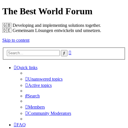
The Best World Forum
🇬🇧️ Developing and implementing solutions together.
🇩🇪️ Gemeinsam Lösungen entwickeln und umsetzen.
Skip to content
Advanced
Search
search
Quick links
Unanswered topics
Active topics
Search
Members
Community Moderators
FAQ