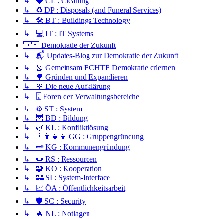
↳ 💎 CL : Cleaning
↳ ♻️ DP : Disposals (and Funeral Services)
↳ 🛠️ BT : Buildings Technology
↳ 💻 IT : IT Systems
🇩🇪 Demokratie der Zukunft
↳ 📬 Updates-Blog zur Demokratie der Zukunft
↳ 📗 Gemeinsam ECHTE Demokratie erlernen
↳ 🌳 Gründen und Expandieren
↳ 🔆 Die neue Aufklärung
↳ 🗄️ Foren der Verwaltungsbereiche
↳ ⚙️ ST : System
↳ 🦉 BD : Bildung
↳ 🌿 KL : Konfliktlösung
↳ 👨‍👩‍👧‍👦 GG : Gruppengründung
↳ 🗝️ KG : Kommunengründung
↳ 🌻 RS : Ressourcen
↳ 🧩 KO : Kooperation
↳ 🏰 SI : System-Interface
↳ 📈 ÖA : Öffentlichkeitsarbeit
↳ 🛡️ SC : Security
↳ 🔥 NL : Notlagen