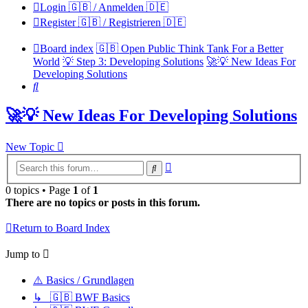
Login 🇬🇧 / Anmelden 🇩🇪
Register 🇬🇧 / Registrieren 🇩🇪
Board index
🇬🇧 Open Public Think Tank For a Better
World
💡 Step 3: Developing Solutions
🚀💡 New Ideas For
Developing Solutions
Search
🚀💡 New Ideas For Developing Solutions
New Topic
Advanced
Search
search
0 topics • Page
1
of
1
There are no topics or posts in this forum.
Return to Board Index
Jump to
⚠️ Basics / Grundlagen
↳ 🇬🇧 BWF Basics