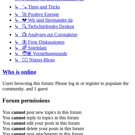
↳ 🪠 Tipps und Tricks
↳ 🚀 Positive Energie
↳ 💔 Wir sind füreinander da
↳ 🔍 Tiefschürfendes Denken
↳ 📺 Analysen zur Coronakrise
↳ 🦋 Freie Diskussionen
↳ 🌈 Spielplatz
↳ 🧑🏽 Vorstellungsrunde
↳ ✍🏽 Nutzer-Blogs
Who is online
Users browsing this forum: Please log in or register to populate the
community. and 1 guest
Forum permissions
You
cannot
post new topics in this forum
You
cannot
reply to topics in this forum
You
cannot
edit your posts in this forum
You
cannot
delete your posts in this forum
You
cannot
post attachments in this forum