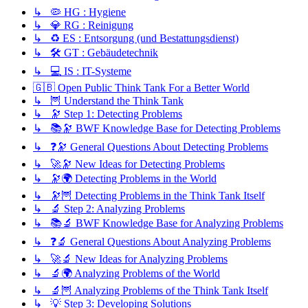
↳ 🦠 HG : Hygiene
↳ 💎 RG : Reinigung
↳ ♻️ ES : Entsorgung (und Bestattungsdienst)
↳ 🛠️ GT : Gebäudetechnik
↳ 💻 IS : IT-Systeme
🇬🇧 Open Public Think Tank For a Better World
↳ 🦉 Understand the Think Tank
↳ 🔭 Step 1: Detecting Problems
↳ 📚🔭 BWF Knowledge Base for Detecting Problems
↳ ❓🔭 General Questions About Detecting Problems
↳ 🚀🔭 New Ideas for Detecting Problems
↳ 🔭🌍 Detecting Problems in the World
↳ 🔭🦉 Detecting Problems in the Think Tank Itself
↳ 🔬 Step 2: Analyzing Problems
↳ 📚🔬 BWF Knowledge Base for Analyzing Problems
↳ ❓🔬 General Questions About Analyzing Problems
↳ 🚀🔬 New Ideas for Analyzing Problems
↳ 🔬🌍 Analyzing Problems of the World
↳ 🔬🦉 Analyzing Problems of the Think Tank Itself
↳ 💡 Step 3: Developing Solutions