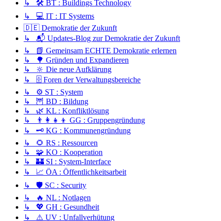
↳ 🛠️ BT : Buildings Technology
↳ 💻 IT : IT Systems
🇩🇪 Demokratie der Zukunft
↳ 📬 Updates-Blog zur Demokratie der Zukunft
↳ 📗 Gemeinsam ECHTE Demokratie erlernen
↳ 🌳 Gründen und Expandieren
↳ 🔆 Die neue Aufklärung
↳ 🗄️ Foren der Verwaltungsbereiche
↳ ⚙️ ST : System
↳ 🦉 BD : Bildung
↳ 🌿 KL : Konfliktlösung
↳ 👨‍👩‍👧‍👦 GG : Gruppengründung
↳ 🗝️ KG : Kommunengründung
↳ 🌻 RS : Ressourcen
↳ 🧩 KO : Kooperation
↳ 🏰 SI : System-Interface
↳ 📈 ÖA : Öffentlichkeitsarbeit
↳ 🛡️ SC : Security
↳ 🔥 NL : Notlagen
↳ 💖 GH : Gesundheit
↳ ⚠️ UV : Unfallverhütung