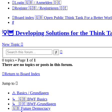
Login 🇬🇧 / Anmelden 🇩🇪
Register 🇬🇧 / Registrieren 🇩🇪
Board index
🇬🇧 Open Public Think Tank For a Better Wor
Search
💡🦉 Developing Solutions for the Think Ta
New Topic
Advanced
Search
search
0 topics • Page
1
of
1
There are no topics or posts in this forum.
Return to Board Index
Jump to
⚠️ Basics / Grundlagen
↳ 🇬🇧 BWF Basics
↳ 🇩🇪 BWF-Grundlagen
🇬🇧 Future Democracy