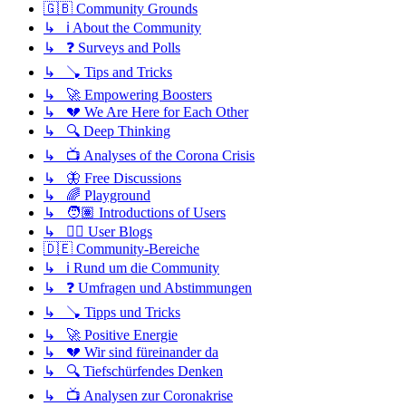
🇬🇧 Community Grounds
↳ ℹ️ About the Community
↳ ❓ Surveys and Polls
↳ 🪠 Tips and Tricks
↳ 🚀 Empowering Boosters
↳ 💔 We Are Here for Each Other
↳ 🔍 Deep Thinking
↳ 📺 Analyses of the Corona Crisis
↳ 🦋 Free Discussions
↳ 🌈 Playground
↳ 🧑🏽 Introductions of Users
↳ ✍🏽 User Blogs
🇩🇪 Community-Bereiche
↳ ℹ️ Rund um die Community
↳ ❓ Umfragen und Abstimmungen
↳ 🪠 Tipps und Tricks
↳ 🚀 Positive Energie
↳ 💔 Wir sind füreinander da
↳ 🔍 Tiefschürfendes Denken
↳ 📺 Analysen zur Coronakrise