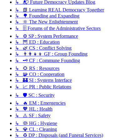
↳ 📬 Future Democracy Updates Blog
↳ 📗 Learning REAL Democracy Together
↳ 🌳 Founding and Expanding
↳ 🔆 The New Enlightenment
↳ 🗄️ Forums of the Administrative Sectors
↳ ⚙️ SP : System Performance
↳ 🦉 ED : Education
↳ 🌿 CS : Conflict Solving
↳ 👨‍👩‍👧‍👦 GF : Group Founding
↳ 🗝️ CF : Commune Founding
↳ 🌻 RS : Resources
↳ 🧩 CO : Cooperation
↳ 🏰 SI : Systems Interface
↳ 📈 PR : Public Relations
↳ 🛡️ SC : Security
↳ 🔥 EM : Emergencies
↳ 💖 HL : Health
↳ ⚠️ SF : Safety
↳ 🦠 HG : Hygiene
↳ 💎 CL : Cleaning
↳ ♻️ DP : Disposals (and Funeral Services)