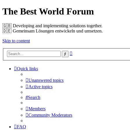
The Best World Forum
🇬🇧️ Developing and implementing solutions together.
🇩🇪️ Gemeinsam Lösungen entwickeln und umsetzen.
Skip to content
Advanced
Search
search
Quick links
Unanswered topics
Active topics
Search
Members
Community Moderators
FAQ