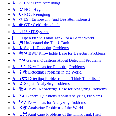
↳ ⚠️ UV : Unfallverhütung
↳ 🦠 HG : Hygiene
↳ 💎 RG : Reinigung
↳ ♻️ ES : Entsorgung (und Bestattungsdienst)
↳ 🛠️ GT : Gebäudetechnik
↳ 💻 IS : IT-Systeme
🇬🇧 Open Public Think Tank For a Better World
↳ 🦉 Understand the Think Tank
↳ 🔭 Step 1: Detecting Problems
↳ 📚🔭 BWF Knowledge Base for Detecting Problems
↳ ❓🔭 General Questions About Detecting Problems
↳ 🚀🔭 New Ideas for Detecting Problems
↳ 🔭🌍 Detecting Problems in the World
↳ 🔭🦉 Detecting Problems in the Think Tank Itself
↳ 🔬 Step 2: Analyzing Problems
↳ 📚🔬 BWF Knowledge Base for Analyzing Problems
↳ ❓🔬 General Questions About Analyzing Problems
↳ 🚀🔬 New Ideas for Analyzing Problems
↳ 🔬🌍 Analyzing Problems of the World
↳ 🔬🦉 Analyzing Problems of the Think Tank Itself