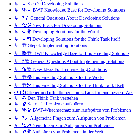
↳ 💡 Step 3: Developing Solutions
↳ 📚💡 BWF Knowledge Base for Developing Solutions
↳ ❓💡 General Questions About Developing Solutions
↳ 🚀💡 New Ideas For Developing Solutions
↳ 💡🌍 Developing Solutions for the World
↳ 💡🦉 Developing Solutions for the Think Tank Itself
↳ 🏗️ Step 4: Implementing Solutions
↳ 📚🏗️ BWF Knowledge Base for Implementing Solutions
↳ ❓🏗️ General Questions About Implementing Solutions
↳ 🚀🏗️ New Ideas For Implementing Solutions
↳ 🏗️🌍 Implementing Solutions for the World
↳ 🏗️🦉 Implementing Solutions for the Think Tank Itself
🇩🇪 Offener und öffentlicher Think-Tank für eine bessere Wel
↳ 🦉 Den Think-Tank verstehen
↳ 🔭 Schritt 1: Probleme aufspüren
↳ 📚🔭 BWF-Wissensschatz zum Aufspüren von Problemen
↳ ❓🔭 Allgemeine Fragen zum Aufspüren von Problemen
↳ 🚀🔭 Neue Ideen zum Aufspüren von Problemen
↳ 🔭🌍 Aufspüren von Problemen in der Welt