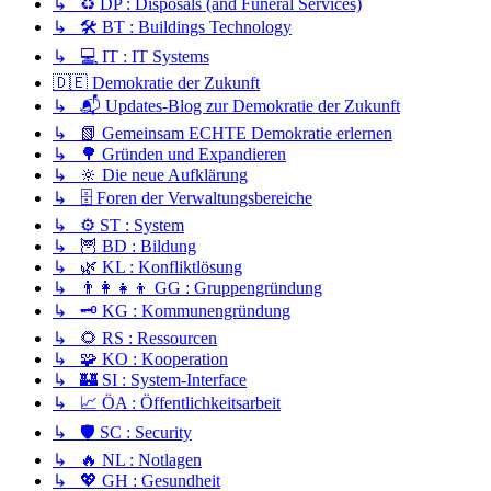
↳ ♻️ DP : Disposals (and Funeral Services)
↳ 🛠️ BT : Buildings Technology
↳ 💻 IT : IT Systems
🇩🇪 Demokratie der Zukunft
↳ 📬 Updates-Blog zur Demokratie der Zukunft
↳ 📗 Gemeinsam ECHTE Demokratie erlernen
↳ 🌳 Gründen und Expandieren
↳ 🔆 Die neue Aufklärung
↳ 🗄️ Foren der Verwaltungsbereiche
↳ ⚙️ ST : System
↳ 🦉 BD : Bildung
↳ 🌿 KL : Konfliktlösung
↳ 👨‍👩‍👧‍👦 GG : Gruppengründung
↳ 🗝️ KG : Kommunengründung
↳ 🌻 RS : Ressourcen
↳ 🧩 KO : Kooperation
↳ 🏰 SI : System-Interface
↳ 📈 ÖA : Öffentlichkeitsarbeit
↳ 🛡️ SC : Security
↳ 🔥 NL : Notlagen
↳ 💖 GH : Gesundheit