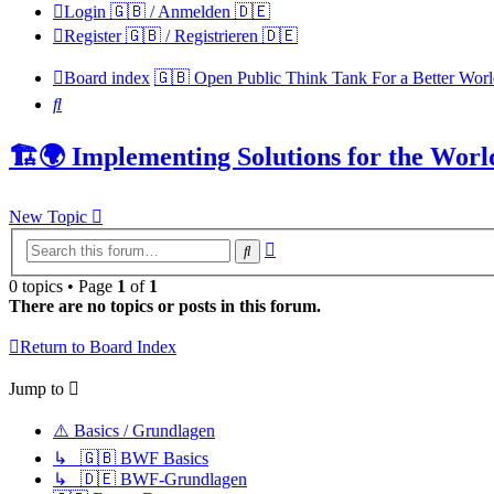
Login 🇬🇧 / Anmelden 🇩🇪
Register 🇬🇧 / Registrieren 🇩🇪
Board index
🇬🇧 Open Public Think Tank For a Better Wor
Search
🏗️🌍 Implementing Solutions for the Worl
New Topic
Advanced
Search
search
0 topics • Page
1
of
1
There are no topics or posts in this forum.
Return to Board Index
Jump to
⚠️ Basics / Grundlagen
↳ 🇬🇧 BWF Basics
↳ 🇩🇪 BWF-Grundlagen