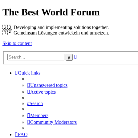
The Best World Forum
🇬🇧️ Developing and implementing solutions together.
🇩🇪️ Gemeinsam Lösungen entwickeln und umsetzen.
Skip to content
Advanced
Search
search
Quick links
Unanswered topics
Active topics
Search
Members
Community Moderators
FAQ