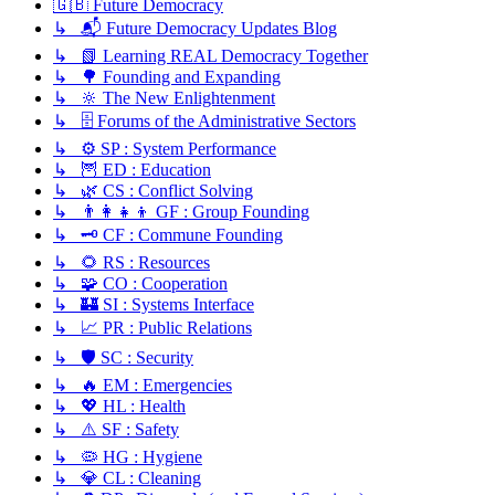
🇬🇧 Future Democracy
↳ 📬 Future Democracy Updates Blog
↳ 📗 Learning REAL Democracy Together
↳ 🌳 Founding and Expanding
↳ 🔆 The New Enlightenment
↳ 🗄️ Forums of the Administrative Sectors
↳ ⚙️ SP : System Performance
↳ 🦉 ED : Education
↳ 🌿 CS : Conflict Solving
↳ 👨‍👩‍👧‍👦 GF : Group Founding
↳ 🗝️ CF : Commune Founding
↳ 🌻 RS : Resources
↳ 🧩 CO : Cooperation
↳ 🏰 SI : Systems Interface
↳ 📈 PR : Public Relations
↳ 🛡️ SC : Security
↳ 🔥 EM : Emergencies
↳ 💖 HL : Health
↳ ⚠️ SF : Safety
↳ 🦠 HG : Hygiene
↳ 💎 CL : Cleaning