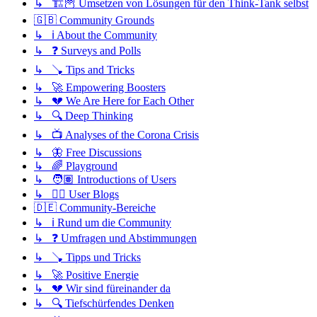
↳ 🏗️🦉 Umsetzen von Lösungen für den Think-Tank selbst
🇬🇧 Community Grounds
↳ ℹ️ About the Community
↳ ❓ Surveys and Polls
↳ 🪠 Tips and Tricks
↳ 🚀 Empowering Boosters
↳ 💔 We Are Here for Each Other
↳ 🔍 Deep Thinking
↳ 📺 Analyses of the Corona Crisis
↳ 🦋 Free Discussions
↳ 🌈 Playground
↳ 🧑🏽 Introductions of Users
↳ ✍🏽 User Blogs
🇩🇪 Community-Bereiche
↳ ℹ️ Rund um die Community
↳ ❓ Umfragen und Abstimmungen
↳ 🪠 Tipps und Tricks
↳ 🚀 Positive Energie
↳ 💔 Wir sind füreinander da
↳ 🔍 Tiefschürfendes Denken