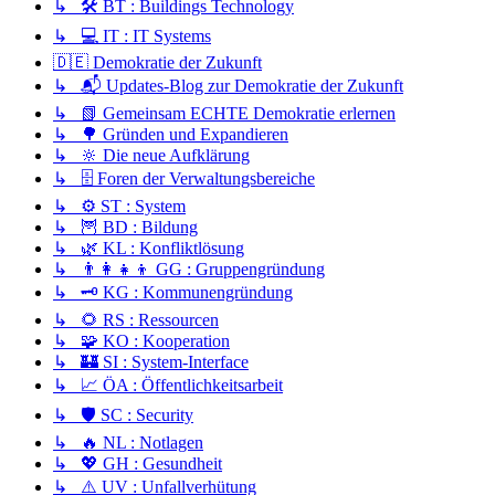
↳ 🛠️ BT : Buildings Technology
↳ 💻 IT : IT Systems
🇩🇪 Demokratie der Zukunft
↳ 📬 Updates-Blog zur Demokratie der Zukunft
↳ 📗 Gemeinsam ECHTE Demokratie erlernen
↳ 🌳 Gründen und Expandieren
↳ 🔆 Die neue Aufklärung
↳ 🗄️ Foren der Verwaltungsbereiche
↳ ⚙️ ST : System
↳ 🦉 BD : Bildung
↳ 🌿 KL : Konfliktlösung
↳ 👨‍👩‍👧‍👦 GG : Gruppengründung
↳ 🗝️ KG : Kommunengründung
↳ 🌻 RS : Ressourcen
↳ 🧩 KO : Kooperation
↳ 🏰 SI : System-Interface
↳ 📈 ÖA : Öffentlichkeitsarbeit
↳ 🛡️ SC : Security
↳ 🔥 NL : Notlagen
↳ 💖 GH : Gesundheit
↳ ⚠️ UV : Unfallverhütung