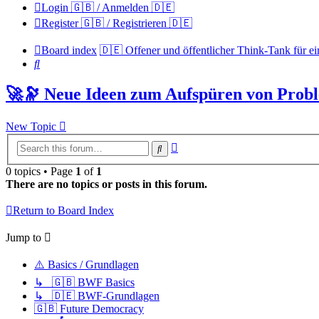
Login 🇬🇧 / Anmelden 🇩🇪
Register 🇬🇧 / Registrieren 🇩🇪
Board index
🇩🇪 Offener und öffentlicher Think-Tank für ei
Search
🚀🔭 Neue Ideen zum Aufspüren von Prob
New Topic
Advanced
Search
search
0 topics • Page
1
of
1
There are no topics or posts in this forum.
Return to Board Index
Jump to
⚠️ Basics / Grundlagen
↳ 🇬🇧 BWF Basics
↳ 🇩🇪 BWF-Grundlagen
🇬🇧 Future Democracy