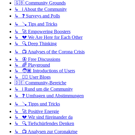
🇬🇧 Community Grounds
↳ ℹ️ About the Community
↳ ❓ Surveys and Polls
↳ 🪠 Tips and Tricks
↳ 🚀 Empowering Boosters
↳ 💔 We Are Here for Each Other
↳ 🔍 Deep Thinking
↳ 📺 Analyses of the Corona Crisis
↳ 🦋 Free Discussions
↳ 🌈 Playground
↳ 🧑🏽 Introductions of Users
↳ ✍🏽 User Blogs
🇩🇪 Community-Bereiche
↳ ℹ️ Rund um die Community
↳ ❓ Umfragen und Abstimmungen
↳ 🪠 Tipps und Tricks
↳ 🚀 Positive Energie
↳ 💔 Wir sind füreinander da
↳ 🔍 Tiefschürfendes Denken
↳ 📺 Analysen zur Coronakrise