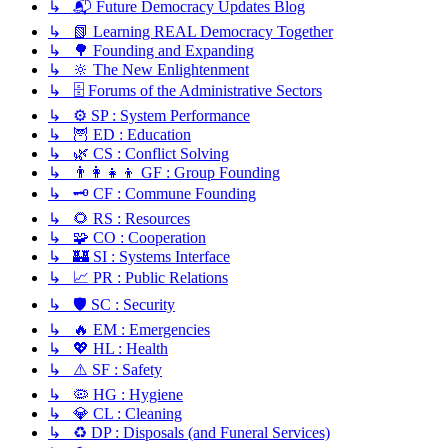
↳ 📬 Future Democracy Updates Blog
↳ 📗 Learning REAL Democracy Together
↳ 🌳 Founding and Expanding
↳ 🔆 The New Enlightenment
↳ 🗄️ Forums of the Administrative Sectors
↳ ⚙️ SP : System Performance
↳ 🦉 ED : Education
↳ 🌿 CS : Conflict Solving
↳ 👨‍👩‍👧‍👦 GF : Group Founding
↳ 🗝️ CF : Commune Founding
↳ 🌻 RS : Resources
↳ 🧩 CO : Cooperation
↳ 🏰 SI : Systems Interface
↳ 📈 PR : Public Relations
↳ 🛡️ SC : Security
↳ 🔥 EM : Emergencies
↳ 💖 HL : Health
↳ ⚠️ SF : Safety
↳ 🦠 HG : Hygiene
↳ 💎 CL : Cleaning
↳ ♻️ DP : Disposals (and Funeral Services)