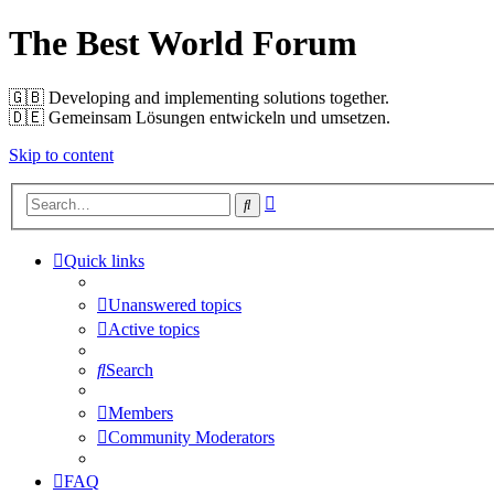
The Best World Forum
🇬🇧️ Developing and implementing solutions together.
🇩🇪️ Gemeinsam Lösungen entwickeln und umsetzen.
Skip to content
Advanced
Search
search
Quick links
Unanswered topics
Active topics
Search
Members
Community Moderators
FAQ