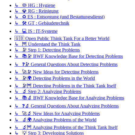
↳ 🦠 HG : Hygiene
↳ 💎 RG : Reinigung
↳ ♻️ ES : Entsorgung (und Bestattungsdienst)
↳ 🛠️ GT : Gebäudetechnik
↳ 💻 IS : IT-Systeme
🇬🇧 Open Public Think Tank For a Better World
↳ 🦉 Understand the Think Tank
↳ 🔭 Step 1: Detecting Problems
↳ 📚🔭 BWF Knowledge Base for Detecting Problems
↳ ❓🔭 General Questions About Detecting Problems
↳ 🚀🔭 New Ideas for Detecting Problems
↳ 🔭🌍 Detecting Problems in the World
↳ 🔭🦉 Detecting Problems in the Think Tank Itself
↳ 🔬 Step 2: Analyzing Problems
↳ 📚🔬 BWF Knowledge Base for Analyzing Problems
↳ ❓🔬 General Questions About Analyzing Problems
↳ 🚀🔬 New Ideas for Analyzing Problems
↳ 🔬🌍 Analyzing Problems of the World
↳ 🔬🦉 Analyzing Problems of the Think Tank Itself
↳ 💡 Step 3: Developing Solutions