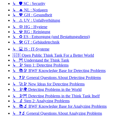
↳ 🛡️ SC : Security
↳ 🔥 NL : Notlagen
↳ 💖 GH : Gesundheit
↳ ⚠️ UV : Unfallverhütung
↳ 🦠 HG : Hygiene
↳ 💎 RG : Reinigung
↳ ♻️ ES : Entsorgung (und Bestattungsdienst)
↳ 🛠️ GT : Gebäudetechnik
↳ 💻 IS : IT-Systeme
🇬🇧 Open Public Think Tank For a Better World
↳ 🦉 Understand the Think Tank
↳ 🔭 Step 1: Detecting Problems
↳ 📚🔭 BWF Knowledge Base for Detecting Problems
↳ ❓🔭 General Questions About Detecting Problems
↳ 🚀🔭 New Ideas for Detecting Problems
↳ 🔭🌍 Detecting Problems in the World
↳ 🔭🦉 Detecting Problems in the Think Tank Itself
↳ 🔬 Step 2: Analyzing Problems
↳ 📚🔬 BWF Knowledge Base for Analyzing Problems
↳ ❓🔬 General Questions About Analyzing Problems