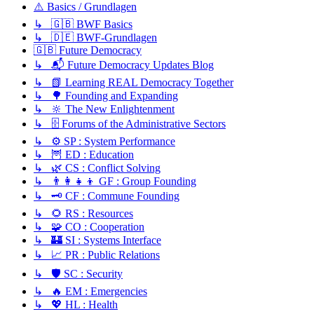
⚠️ Basics / Grundlagen
↳ 🇬🇧 BWF Basics
↳ 🇩🇪 BWF-Grundlagen
🇬🇧 Future Democracy
↳ 📬 Future Democracy Updates Blog
↳ 📗 Learning REAL Democracy Together
↳ 🌳 Founding and Expanding
↳ 🔆 The New Enlightenment
↳ 🗄️ Forums of the Administrative Sectors
↳ ⚙️ SP : System Performance
↳ 🦉 ED : Education
↳ 🌿 CS : Conflict Solving
↳ 👨‍👩‍👧‍👦 GF : Group Founding
↳ 🗝️ CF : Commune Founding
↳ 🌻 RS : Resources
↳ 🧩 CO : Cooperation
↳ 🏰 SI : Systems Interface
↳ 📈 PR : Public Relations
↳ 🛡️ SC : Security
↳ 🔥 EM : Emergencies
↳ 💖 HL : Health