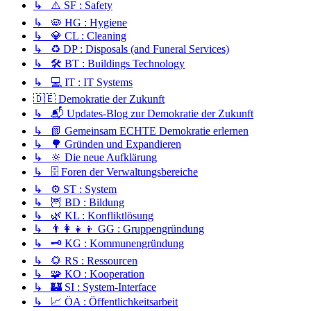
↳ ⚠️ SF : Safety
↳ 🦠 HG : Hygiene
↳ 💎 CL : Cleaning
↳ ♻️ DP : Disposals (and Funeral Services)
↳ 🛠️ BT : Buildings Technology
↳ 💻 IT : IT Systems
🇩🇪 Demokratie der Zukunft
↳ 📬 Updates-Blog zur Demokratie der Zukunft
↳ 📗 Gemeinsam ECHTE Demokratie erlernen
↳ 🌳 Gründen und Expandieren
↳ 🔆 Die neue Aufklärung
↳ 🗄️ Foren der Verwaltungsbereiche
↳ ⚙️ ST : System
↳ 🦉 BD : Bildung
↳ 🌿 KL : Konfliktlösung
↳ 👨‍👩‍👧‍👦 GG : Gruppengründung
↳ 🗝️ KG : Kommunengründung
↳ 🌻 RS : Ressourcen
↳ 🧩 KO : Kooperation
↳ 🏰 SI : System-Interface
↳ 📈 ÖA : Öffentlichkeitsarbeit