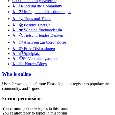
🇩🇪 Community-Bereiche
↳ ℹ️ Rund um die Community
↳ ❓ Umfragen und Abstimmungen
↳ 🪠 Tipps und Tricks
↳ 🚀 Positive Energie
↳ 💔 Wir sind füreinander da
↳ 🔍 Tiefschürfendes Denken
↳ 📺 Analysen zur Coronakrise
↳ 🦋 Freie Diskussionen
↳ 🌈 Spielplatz
↳ 🧑🏽 Vorstellungsrunde
↳ ✍🏽 Nutzer-Blogs
Who is online
Users browsing this forum: Please log in or register to populate the
community. and 1 guest
Forum permissions
You
cannot
post new topics in this forum
You
cannot
reply to topics in this forum