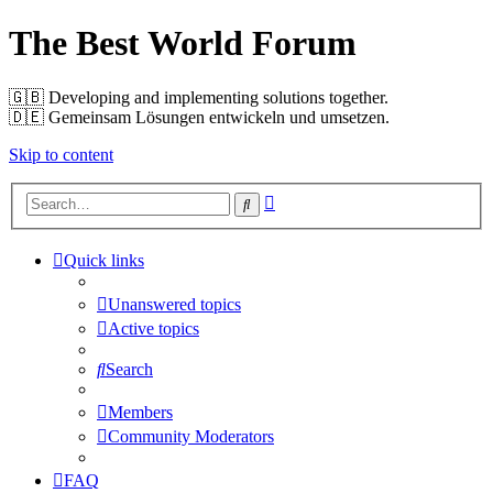
The Best World Forum
🇬🇧️ Developing and implementing solutions together.
🇩🇪️ Gemeinsam Lösungen entwickeln und umsetzen.
Skip to content
Advanced
Search
search
Quick links
Unanswered topics
Active topics
Search
Members
Community Moderators
FAQ