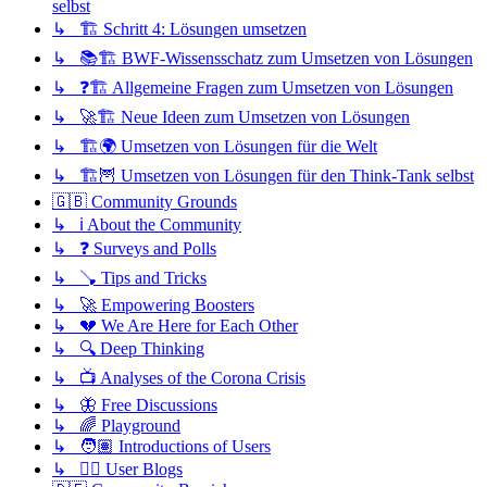
selbst
↳ 🏗️ Schritt 4: Lösungen umsetzen
↳ 📚🏗️ BWF-Wissensschatz zum Umsetzen von Lösungen
↳ ❓🏗️ Allgemeine Fragen zum Umsetzen von Lösungen
↳ 🚀🏗️ Neue Ideen zum Umsetzen von Lösungen
↳ 🏗️🌍 Umsetzen von Lösungen für die Welt
↳ 🏗️🦉 Umsetzen von Lösungen für den Think-Tank selbst
🇬🇧 Community Grounds
↳ ℹ️ About the Community
↳ ❓ Surveys and Polls
↳ 🪠 Tips and Tricks
↳ 🚀 Empowering Boosters
↳ 💔 We Are Here for Each Other
↳ 🔍 Deep Thinking
↳ 📺 Analyses of the Corona Crisis
↳ 🦋 Free Discussions
↳ 🌈 Playground
↳ 🧑🏽 Introductions of Users
↳ ✍🏽 User Blogs