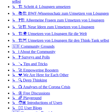
selbst
↳ 🏗️ Schritt 4: Lösungen umsetzen
↳ 📚🏗️ BWF-Wissensschatz zum Umsetzen von Lösungen
↳ ❓🏗️ Allgemeine Fragen zum Umsetzen von Lösungen
↳ 🚀🏗️ Neue Ideen zum Umsetzen von Lösungen
↳ 🏗️🌍 Umsetzen von Lösungen für die Welt
↳ 🏗️🦉 Umsetzen von Lösungen für den Think-Tank selbst
🇬🇧 Community Grounds
↳ ℹ️ About the Community
↳ ❓ Surveys and Polls
↳ 🪠 Tips and Tricks
↳ 🚀 Empowering Boosters
↳ 💔 We Are Here for Each Other
↳ 🔍 Deep Thinking
↳ 📺 Analyses of the Corona Crisis
↳ 🦋 Free Discussions
↳ 🌈 Playground
↳ 🧑🏽 Introductions of Users
↳ ✍🏽 User Blogs