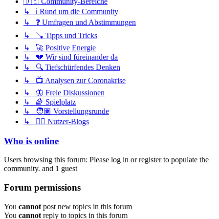
🇩🇪 Community-Bereiche
↳ ℹ️ Rund um die Community
↳ ❓ Umfragen und Abstimmungen
↳ 🪠 Tipps und Tricks
↳ 🚀 Positive Energie
↳ 💔 Wir sind füreinander da
↳ 🔍 Tiefschürfendes Denken
↳ 📺 Analysen zur Coronakrise
↳ 🦋 Freie Diskussionen
↳ 🌈 Spielplatz
↳ 🧑🏽 Vorstellungsrunde
↳ ✍🏽 Nutzer-Blogs
Who is online
Users browsing this forum: Please log in or register to populate the
community. and 1 guest
Forum permissions
You
cannot
post new topics in this forum
You
cannot
reply to topics in this forum