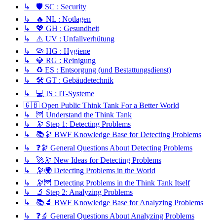
↳ 🛡️ SC : Security
↳ 🔥 NL : Notlagen
↳ 💖 GH : Gesundheit
↳ ⚠️ UV : Unfallverhütung
↳ 🦠 HG : Hygiene
↳ 💎 RG : Reinigung
↳ ♻️ ES : Entsorgung (und Bestattungsdienst)
↳ 🛠️ GT : Gebäudetechnik
↳ 💻 IS : IT-Systeme
🇬🇧 Open Public Think Tank For a Better World
↳ 🦉 Understand the Think Tank
↳ 🔭 Step 1: Detecting Problems
↳ 📚🔭 BWF Knowledge Base for Detecting Problems
↳ ❓🔭 General Questions About Detecting Problems
↳ 🚀🔭 New Ideas for Detecting Problems
↳ 🔭🌍 Detecting Problems in the World
↳ 🔭🦉 Detecting Problems in the Think Tank Itself
↳ 🔬 Step 2: Analyzing Problems
↳ 📚🔬 BWF Knowledge Base for Analyzing Problems
↳ ❓🔬 General Questions About Analyzing Problems