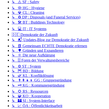
↳ ⚠️ SF : Safety
↳ 🦠 HG : Hygiene
↳ 💎 CL : Cleaning
↳ ♻️ DP : Disposals (and Funeral Services)
↳ 🛠️ BT : Buildings Technology
↳ 💻 IT : IT Systems
🇩🇪 Demokratie der Zukunft
↳ 📬 Updates-Blog zur Demokratie der Zukunft
↳ 📗 Gemeinsam ECHTE Demokratie erlernen
↳ 🌳 Gründen und Expandieren
↳ 🔆 Die neue Aufklärung
↳ 🗄️ Foren der Verwaltungsbereiche
↳ ⚙️ ST : System
↳ 🦉 BD : Bildung
↳ 🌿 KL : Konfliktlösung
↳ 👨‍👩‍👧‍👦 GG : Gruppengründung
↳ 🗝️ KG : Kommunengründung
↳ 🌻 RS : Ressourcen
↳ 🧩 KO : Kooperation
↳ 🏰 SI : System-Interface
↳ 📈 ÖA : Öffentlichkeitsarbeit