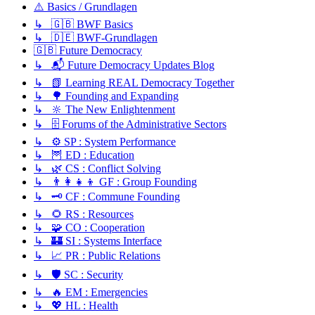
⚠️ Basics / Grundlagen
↳ 🇬🇧 BWF Basics
↳ 🇩🇪 BWF-Grundlagen
🇬🇧 Future Democracy
↳ 📬 Future Democracy Updates Blog
↳ 📗 Learning REAL Democracy Together
↳ 🌳 Founding and Expanding
↳ 🔆 The New Enlightenment
↳ 🗄️ Forums of the Administrative Sectors
↳ ⚙️ SP : System Performance
↳ 🦉 ED : Education
↳ 🌿 CS : Conflict Solving
↳ 👨‍👩‍👧‍👦 GF : Group Founding
↳ 🗝️ CF : Commune Founding
↳ 🌻 RS : Resources
↳ 🧩 CO : Cooperation
↳ 🏰 SI : Systems Interface
↳ 📈 PR : Public Relations
↳ 🛡️ SC : Security
↳ 🔥 EM : Emergencies
↳ 💖 HL : Health