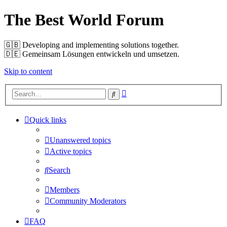
The Best World Forum
🇬🇧️ Developing and implementing solutions together.
🇩🇪️ Gemeinsam Lösungen entwickeln und umsetzen.
Skip to content
Advanced
Search
search
Quick links
Unanswered topics
Active topics
Search
Members
Community Moderators
FAQ