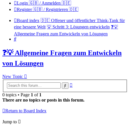
Login 🇬🇧 / Anmelden 🇩🇪
Register 🇬🇧 / Registrieren 🇩🇪
Board index
🇩🇪 Offener und öffentlicher Think-Tank für
eine bessere Welt
💡 Schritt 3: Lösungen entwickeln
❓💡
Allgemeine Fragen zum Entwickeln von Lösungen
Search
❓💡 Allgemeine Fragen zum Entwickeln
von Lösungen
New Topic
Advanced
Search
search
0 topics • Page
1
of
1
There are no topics or posts in this forum.
Return to Board Index
Jump to