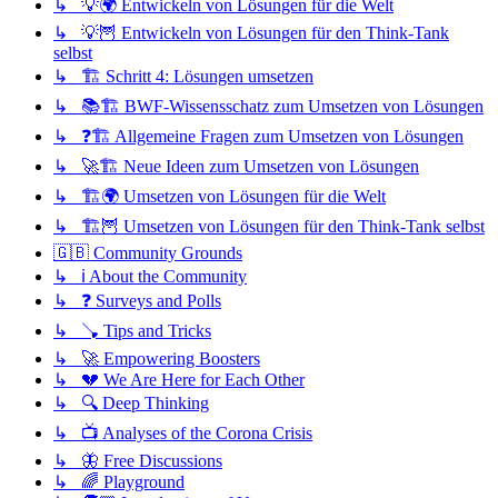
↳ 💡🌍 Entwickeln von Lösungen für die Welt
↳ 💡🦉 Entwickeln von Lösungen für den Think-Tank
selbst
↳ 🏗️ Schritt 4: Lösungen umsetzen
↳ 📚🏗️ BWF-Wissensschatz zum Umsetzen von Lösungen
↳ ❓🏗️ Allgemeine Fragen zum Umsetzen von Lösungen
↳ 🚀🏗️ Neue Ideen zum Umsetzen von Lösungen
↳ 🏗️🌍 Umsetzen von Lösungen für die Welt
↳ 🏗️🦉 Umsetzen von Lösungen für den Think-Tank selbst
🇬🇧 Community Grounds
↳ ℹ️ About the Community
↳ ❓ Surveys and Polls
↳ 🪠 Tips and Tricks
↳ 🚀 Empowering Boosters
↳ 💔 We Are Here for Each Other
↳ 🔍 Deep Thinking
↳ 📺 Analyses of the Corona Crisis
↳ 🦋 Free Discussions
↳ 🌈 Playground