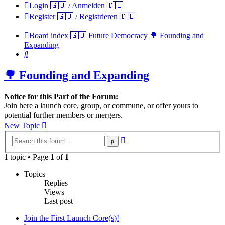
Login 🇬🇧 / Anmelden 🇩🇪
Register 🇬🇧 / Registrieren 🇩🇪
Board index
🇬🇧 Future Democracy
🌳 Founding and
Expanding
Search
🌳 Founding and Expanding
Notice for this Part of the Forum:
Join here a launch core, group, or commune, or offer yours to
potential further members or mergers.
New Topic
Advanced
Search
search
1 topic • Page
1
of
1
Topics
Replies
Views
Last post
Join the First Launch Core(s)!