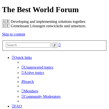
The Best World Forum
🇬🇧️ Developing and implementing solutions together.
🇩🇪️ Gemeinsam Lösungen entwickeln und umsetzen.
Skip to content
Advanced
Search
search
Quick links
Unanswered topics
Active topics
Search
Members
Community Moderators
FAQ