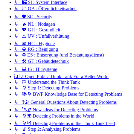
↳ 🏰 SI : System-Interface
↳ 📈 ÖA : Öffentlichkeitsarbeit
↳ 🛡️ SC : Security
↳ 🔥 NL : Notlagen
↳ 💖 GH : Gesundheit
↳ ⚠️ UV : Unfallverhütung
↳ 🦠 HG : Hygiene
↳ 💎 RG : Reinigung
↳ ♻️ ES : Entsorgung (und Bestattungsdienst)
↳ 🛠️ GT : Gebäudetechnik
↳ 💻 IS : IT-Systeme
🇬🇧 Open Public Think Tank For a Better World
↳ 🦉 Understand the Think Tank
↳ 🔭 Step 1: Detecting Problems
↳ 📚🔭 BWF Knowledge Base for Detecting Problems
↳ ❓🔭 General Questions About Detecting Problems
↳ 🚀🔭 New Ideas for Detecting Problems
↳ 🔭🌍 Detecting Problems in the World
↳ 🔭🦉 Detecting Problems in the Think Tank Itself
↳ 🔬 Step 2: Analyzing Problems