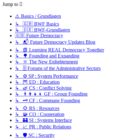
Jump to
⚠️ Basics / Grundlagen
↳ 🇬🇧 BWF Basics
↳ 🇩🇪 BWF-Grundlagen
🇬🇧 Future Democracy
↳ 📬 Future Democracy Updates Blog
↳ 📗 Learning REAL Democracy Together
↳ 🌳 Founding and Expanding
↳ 🔆 The New Enlightenment
↳ 🗄️ Forums of the Administrative Sectors
↳ ⚙️ SP : System Performance
↳ 🦉 ED : Education
↳ 🌿 CS : Conflict Solving
↳ 👨‍👩‍👧‍👦 GF : Group Founding
↳ 🗝️ CF : Commune Founding
↳ 🌻 RS : Resources
↳ 🧩 CO : Cooperation
↳ 🏰 SI : Systems Interface
↳ 📈 PR : Public Relations
↳ 🛡️ SC : Security