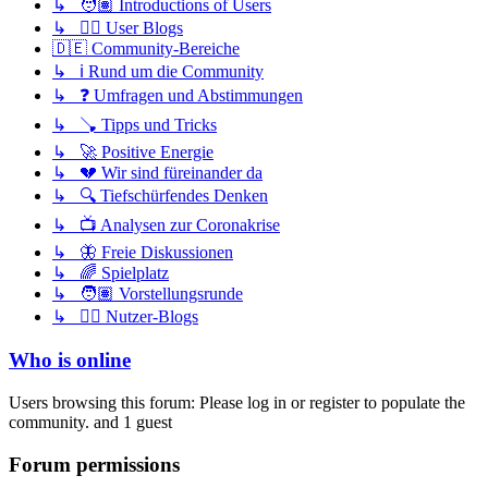
↳ 🧑🏽 Introductions of Users
↳ ✍🏽 User Blogs
🇩🇪 Community-Bereiche
↳ ℹ️ Rund um die Community
↳ ❓ Umfragen und Abstimmungen
↳ 🪠 Tipps und Tricks
↳ 🚀 Positive Energie
↳ 💔 Wir sind füreinander da
↳ 🔍 Tiefschürfendes Denken
↳ 📺 Analysen zur Coronakrise
↳ 🦋 Freie Diskussionen
↳ 🌈 Spielplatz
↳ 🧑🏽 Vorstellungsrunde
↳ ✍🏽 Nutzer-Blogs
Who is online
Users browsing this forum: Please log in or register to populate the
community. and 1 guest
Forum permissions