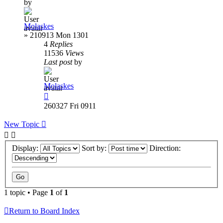
by
Molaskes
»
210913 Mon 1301
4
Replies
11536
Views
Last post
by
Molaskes
260327 Fri 0911
New Topic
Display:
Sort by:
Direction:
1 topic • Page
1
of
1
Return to Board Index