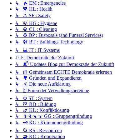
↳ 🔥 EM : Emergencies
↳ 💖 HL : Health
↳ ⚠️ SF : Safety
↳ 🦠 HG : Hygiene
↳ 💎 CL : Cleaning
↳ ♻️ DP : Disposals (and Funeral Services)
↳ 🛠️ BT : Buildings Technology
↳ 💻 IT : IT Systems
🇩🇪 Demokratie der Zukunft
↳ 📬 Updates-Blog zur Demokratie der Zukunft
↳ 📗 Gemeinsam ECHTE Demokratie erlernen
↳ 🌳 Gründen und Expandieren
↳ 🔆 Die neue Aufklärung
↳ 🗄️ Foren der Verwaltungsbereiche
↳ ⚙️ ST : System
↳ 🦉 BD : Bildung
↳ 🌿 KL : Konfliktlösung
↳ 👨‍👩‍👧‍👦 GG : Gruppengründung
↳ 🗝️ KG : Kommunengründung
↳ 🌻 RS : Ressourcen
↳ 🧩 KO : Kooperation