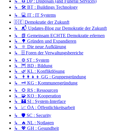
↳ ♻️ DP : Disposals (and Funeral Services)
↳ 🛠️ BT : Buildings Technology
↳ 💻 IT : IT Systems
🇩🇪 Demokratie der Zukunft
↳ 📬 Updates-Blog zur Demokratie der Zukunft
↳ 📗 Gemeinsam ECHTE Demokratie erlernen
↳ 🌳 Gründen und Expandieren
↳ 🔆 Die neue Aufklärung
↳ 🗄️ Foren der Verwaltungsbereiche
↳ ⚙️ ST : System
↳ 🦉 BD : Bildung
↳ 🌿 KL : Konfliktlösung
↳ 👨‍👩‍👧‍👦 GG : Gruppengründung
↳ 🗝️ KG : Kommunengründung
↳ 🌻 RS : Ressourcen
↳ 🧩 KO : Kooperation
↳ 🏰 SI : System-Interface
↳ 📈 ÖA : Öffentlichkeitsarbeit
↳ 🛡️ SC : Security
↳ 🔥 NL : Notlagen
↳ 💖 GH : Gesundheit