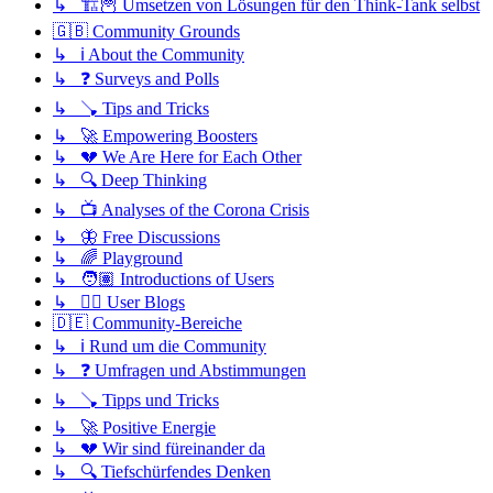
↳ 🏗️🦉 Umsetzen von Lösungen für den Think-Tank selbst
🇬🇧 Community Grounds
↳ ℹ️ About the Community
↳ ❓ Surveys and Polls
↳ 🪠 Tips and Tricks
↳ 🚀 Empowering Boosters
↳ 💔 We Are Here for Each Other
↳ 🔍 Deep Thinking
↳ 📺 Analyses of the Corona Crisis
↳ 🦋 Free Discussions
↳ 🌈 Playground
↳ 🧑🏽 Introductions of Users
↳ ✍🏽 User Blogs
🇩🇪 Community-Bereiche
↳ ℹ️ Rund um die Community
↳ ❓ Umfragen und Abstimmungen
↳ 🪠 Tipps und Tricks
↳ 🚀 Positive Energie
↳ 💔 Wir sind füreinander da
↳ 🔍 Tiefschürfendes Denken