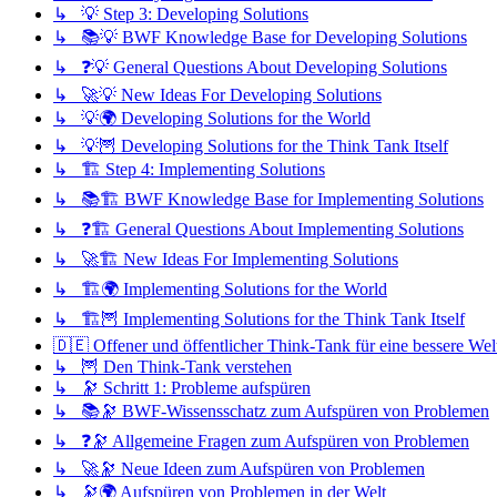
↳ 💡 Step 3: Developing Solutions
↳ 📚💡 BWF Knowledge Base for Developing Solutions
↳ ❓💡 General Questions About Developing Solutions
↳ 🚀💡 New Ideas For Developing Solutions
↳ 💡🌍 Developing Solutions for the World
↳ 💡🦉 Developing Solutions for the Think Tank Itself
↳ 🏗️ Step 4: Implementing Solutions
↳ 📚🏗️ BWF Knowledge Base for Implementing Solutions
↳ ❓🏗️ General Questions About Implementing Solutions
↳ 🚀🏗️ New Ideas For Implementing Solutions
↳ 🏗️🌍 Implementing Solutions for the World
↳ 🏗️🦉 Implementing Solutions for the Think Tank Itself
🇩🇪 Offener und öffentlicher Think-Tank für eine bessere Wel
↳ 🦉 Den Think-Tank verstehen
↳ 🔭 Schritt 1: Probleme aufspüren
↳ 📚🔭 BWF-Wissensschatz zum Aufspüren von Problemen
↳ ❓🔭 Allgemeine Fragen zum Aufspüren von Problemen
↳ 🚀🔭 Neue Ideen zum Aufspüren von Problemen
↳ 🔭🌍 Aufspüren von Problemen in der Welt