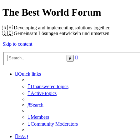
The Best World Forum
🇬🇧️ Developing and implementing solutions together.
🇩🇪️ Gemeinsam Lösungen entwickeln und umsetzen.
Skip to content
Advanced
Search
search
Quick links
Unanswered topics
Active topics
Search
Members
Community Moderators
FAQ