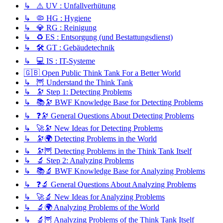
↳ ⚠️ UV : Unfallverhütung
↳ 🦠 HG : Hygiene
↳ 💎 RG : Reinigung
↳ ♻️ ES : Entsorgung (und Bestattungsdienst)
↳ 🛠️ GT : Gebäudetechnik
↳ 💻 IS : IT-Systeme
🇬🇧 Open Public Think Tank For a Better World
↳ 🦉 Understand the Think Tank
↳ 🔭 Step 1: Detecting Problems
↳ 📚🔭 BWF Knowledge Base for Detecting Problems
↳ ❓🔭 General Questions About Detecting Problems
↳ 🚀🔭 New Ideas for Detecting Problems
↳ 🔭🌍 Detecting Problems in the World
↳ 🔭🦉 Detecting Problems in the Think Tank Itself
↳ 🔬 Step 2: Analyzing Problems
↳ 📚🔬 BWF Knowledge Base for Analyzing Problems
↳ ❓🔬 General Questions About Analyzing Problems
↳ 🚀🔬 New Ideas for Analyzing Problems
↳ 🔬🌍 Analyzing Problems of the World
↳ 🔬🦉 Analyzing Problems of the Think Tank Itself