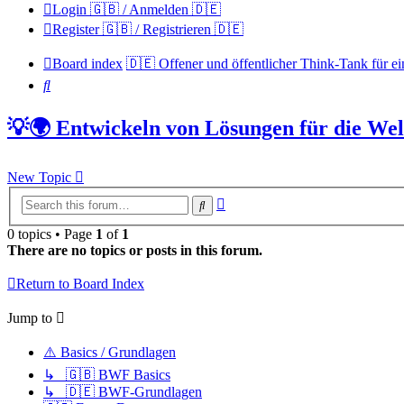
Login 🇬🇧 / Anmelden 🇩🇪
Register 🇬🇧 / Registrieren 🇩🇪
Board index
🇩🇪 Offener und öffentlicher Think-Tank für ei
Search
💡🌍 Entwickeln von Lösungen für die Wel
New Topic
Advanced
Search
search
0 topics • Page
1
of
1
There are no topics or posts in this forum.
Return to Board Index
Jump to
⚠️ Basics / Grundlagen
↳ 🇬🇧 BWF Basics
↳ 🇩🇪 BWF-Grundlagen