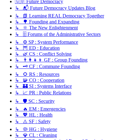
🇬🇧 Future Democracy
↳ 📬 Future Democracy Updates Blog
↳ 📗 Learning REAL Democracy Together
↳ 🌳 Founding and Expanding
↳ 🔆 The New Enlightenment
↳ 🗄️ Forums of the Administrative Sectors
↳ ⚙️ SP : System Performance
↳ 🦉 ED : Education
↳ 🌿 CS : Conflict Solving
↳ 👨‍👩‍👧‍👦 GF : Group Founding
↳ 🗝️ CF : Commune Founding
↳ 🌻 RS : Resources
↳ 🧩 CO : Cooperation
↳ 🏰 SI : Systems Interface
↳ 📈 PR : Public Relations
↳ 🛡️ SC : Security
↳ 🔥 EM : Emergencies
↳ 💖 HL : Health
↳ ⚠️ SF : Safety
↳ 🦠 HG : Hygiene
↳ 💎 CL : Cleaning