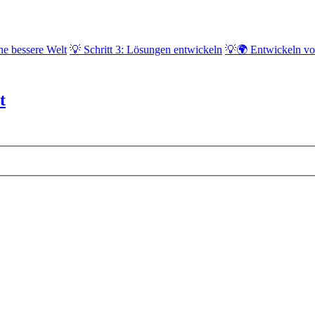
ne bessere Welt
💡 Schritt 3: Lösungen entwickeln
💡🌍 Entwickeln vo
t