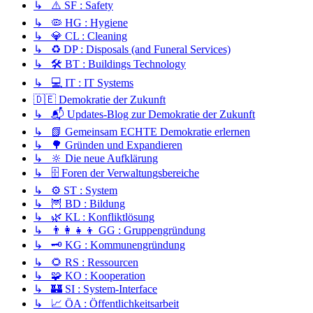
↳ ⚠️ SF : Safety
↳ 🦠 HG : Hygiene
↳ 💎 CL : Cleaning
↳ ♻️ DP : Disposals (and Funeral Services)
↳ 🛠️ BT : Buildings Technology
↳ 💻 IT : IT Systems
🇩🇪 Demokratie der Zukunft
↳ 📬 Updates-Blog zur Demokratie der Zukunft
↳ 📗 Gemeinsam ECHTE Demokratie erlernen
↳ 🌳 Gründen und Expandieren
↳ 🔆 Die neue Aufklärung
↳ 🗄️ Foren der Verwaltungsbereiche
↳ ⚙️ ST : System
↳ 🦉 BD : Bildung
↳ 🌿 KL : Konfliktlösung
↳ 👨‍👩‍👧‍👦 GG : Gruppengründung
↳ 🗝️ KG : Kommunengründung
↳ 🌻 RS : Ressourcen
↳ 🧩 KO : Kooperation
↳ 🏰 SI : System-Interface
↳ 📈 ÖA : Öffentlichkeitsarbeit