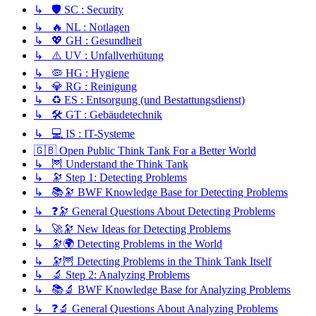
↳ 🛡️ SC : Security
↳ 🔥 NL : Notlagen
↳ 💖 GH : Gesundheit
↳ ⚠️ UV : Unfallverhütung
↳ 🦠 HG : Hygiene
↳ 💎 RG : Reinigung
↳ ♻️ ES : Entsorgung (und Bestattungsdienst)
↳ 🛠️ GT : Gebäudetechnik
↳ 💻 IS : IT-Systeme
🇬🇧 Open Public Think Tank For a Better World
↳ 🦉 Understand the Think Tank
↳ 🔭 Step 1: Detecting Problems
↳ 📚🔭 BWF Knowledge Base for Detecting Problems
↳ ❓🔭 General Questions About Detecting Problems
↳ 🚀🔭 New Ideas for Detecting Problems
↳ 🔭🌍 Detecting Problems in the World
↳ 🔭🦉 Detecting Problems in the Think Tank Itself
↳ 🔬 Step 2: Analyzing Problems
↳ 📚🔬 BWF Knowledge Base for Analyzing Problems
↳ ❓🔬 General Questions About Analyzing Problems