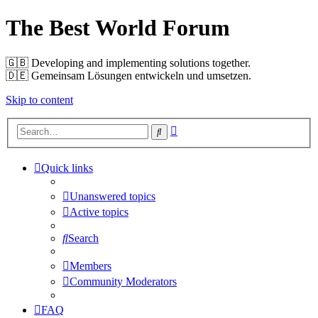
The Best World Forum
🇬🇧️ Developing and implementing solutions together.
🇩🇪️ Gemeinsam Lösungen entwickeln und umsetzen.
Skip to content
Advanced
Search
search
Quick links
Unanswered topics
Active topics
Search
Members
Community Moderators
FAQ