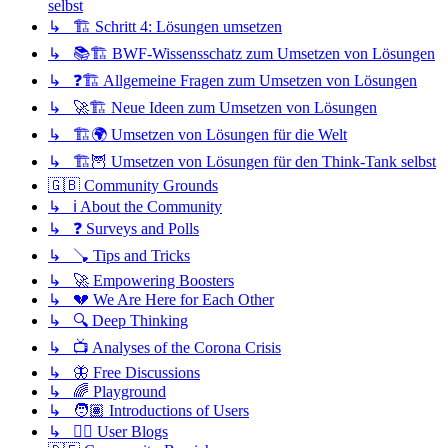
selbst
↳ 🏗️ Schritt 4: Lösungen umsetzen
↳ 📚🏗️ BWF-Wissensschatz zum Umsetzen von Lösungen
↳ ❓🏗️ Allgemeine Fragen zum Umsetzen von Lösungen
↳ 🚀🏗️ Neue Ideen zum Umsetzen von Lösungen
↳ 🏗️🌍 Umsetzen von Lösungen für die Welt
↳ 🏗️🦉 Umsetzen von Lösungen für den Think-Tank selbst
🇬🇧 Community Grounds
↳ ℹ️ About the Community
↳ ❓ Surveys and Polls
↳ 🪠 Tips and Tricks
↳ 🚀 Empowering Boosters
↳ 💔 We Are Here for Each Other
↳ 🔍 Deep Thinking
↳ 📺 Analyses of the Corona Crisis
↳ 🦋 Free Discussions
↳ 🌈 Playground
↳ 🧑🏽 Introductions of Users
↳ ✍🏽 User Blogs