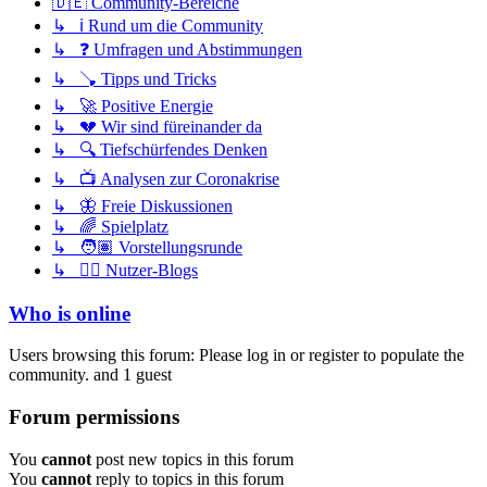
🇩🇪 Community-Bereiche
↳ ℹ️ Rund um die Community
↳ ❓ Umfragen und Abstimmungen
↳ 🪠 Tipps und Tricks
↳ 🚀 Positive Energie
↳ 💔 Wir sind füreinander da
↳ 🔍 Tiefschürfendes Denken
↳ 📺 Analysen zur Coronakrise
↳ 🦋 Freie Diskussionen
↳ 🌈 Spielplatz
↳ 🧑🏽 Vorstellungsrunde
↳ ✍🏽 Nutzer-Blogs
Who is online
Users browsing this forum: Please log in or register to populate the
community. and 1 guest
Forum permissions
You
cannot
post new topics in this forum
You
cannot
reply to topics in this forum