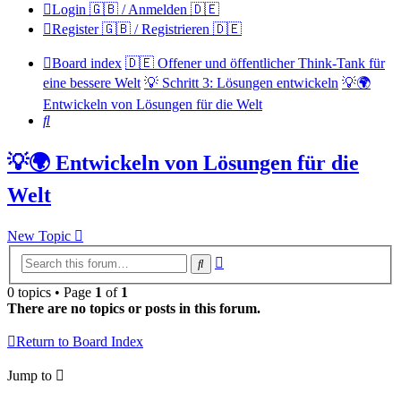
Login 🇬🇧 / Anmelden 🇩🇪
Register 🇬🇧 / Registrieren 🇩🇪
Board index
🇩🇪 Offener und öffentlicher Think-Tank für
eine bessere Welt
💡 Schritt 3: Lösungen entwickeln
💡🌍
Entwickeln von Lösungen für die Welt
Search
💡🌍 Entwickeln von Lösungen für die
Welt
New Topic
Advanced
Search
search
0 topics • Page
1
of
1
There are no topics or posts in this forum.
Return to Board Index
Jump to