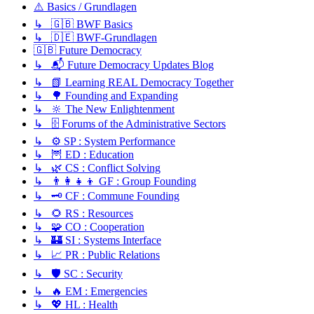
⚠️ Basics / Grundlagen
↳ 🇬🇧 BWF Basics
↳ 🇩🇪 BWF-Grundlagen
🇬🇧 Future Democracy
↳ 📬 Future Democracy Updates Blog
↳ 📗 Learning REAL Democracy Together
↳ 🌳 Founding and Expanding
↳ 🔆 The New Enlightenment
↳ 🗄️ Forums of the Administrative Sectors
↳ ⚙️ SP : System Performance
↳ 🦉 ED : Education
↳ 🌿 CS : Conflict Solving
↳ 👨‍👩‍👧‍👦 GF : Group Founding
↳ 🗝️ CF : Commune Founding
↳ 🌻 RS : Resources
↳ 🧩 CO : Cooperation
↳ 🏰 SI : Systems Interface
↳ 📈 PR : Public Relations
↳ 🛡️ SC : Security
↳ 🔥 EM : Emergencies
↳ 💖 HL : Health