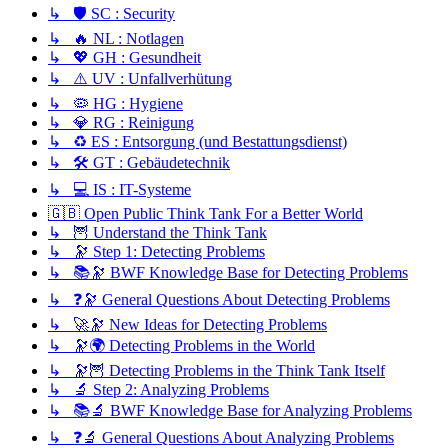
↳ 🛡️ SC : Security
↳ 🔥 NL : Notlagen
↳ 💖 GH : Gesundheit
↳ ⚠️ UV : Unfallverhütung
↳ 🦠 HG : Hygiene
↳ 💎 RG : Reinigung
↳ ♻️ ES : Entsorgung (und Bestattungsdienst)
↳ 🛠️ GT : Gebäudetechnik
↳ 💻 IS : IT-Systeme
🇬🇧 Open Public Think Tank For a Better World
↳ 🦉 Understand the Think Tank
↳ 🔭 Step 1: Detecting Problems
↳ 📚🔭 BWF Knowledge Base for Detecting Problems
↳ ❓🔭 General Questions About Detecting Problems
↳ 🚀🔭 New Ideas for Detecting Problems
↳ 🔭🌍 Detecting Problems in the World
↳ 🔭🦉 Detecting Problems in the Think Tank Itself
↳ 🔬 Step 2: Analyzing Problems
↳ 📚🔬 BWF Knowledge Base for Analyzing Problems
↳ ❓🔬 General Questions About Analyzing Problems