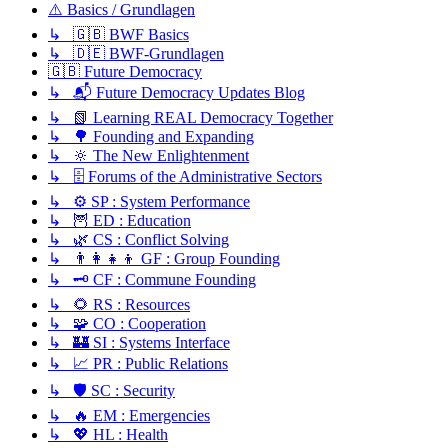
⚠️ Basics / Grundlagen
↳ 🇬🇧 BWF Basics
↳ 🇩🇪 BWF-Grundlagen
🇬🇧 Future Democracy
↳ 📬 Future Democracy Updates Blog
↳ 📗 Learning REAL Democracy Together
↳ 🌳 Founding and Expanding
↳ 🔆 The New Enlightenment
↳ 🗄️ Forums of the Administrative Sectors
↳ ⚙️ SP : System Performance
↳ 🦉 ED : Education
↳ 🌿 CS : Conflict Solving
↳ 👨‍👩‍👧‍👦 GF : Group Founding
↳ 🗝️ CF : Commune Founding
↳ 🌻 RS : Resources
↳ 🧩 CO : Cooperation
↳ 🏰 SI : Systems Interface
↳ 📈 PR : Public Relations
↳ 🛡️ SC : Security
↳ 🔥 EM : Emergencies
↳ 💖 HL : Health