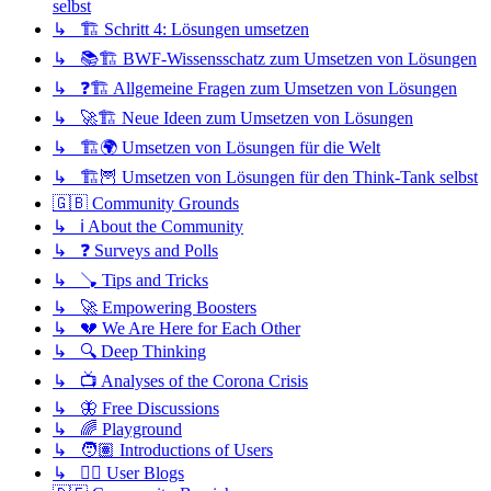
selbst
↳ 🏗️ Schritt 4: Lösungen umsetzen
↳ 📚🏗️ BWF-Wissensschatz zum Umsetzen von Lösungen
↳ ❓🏗️ Allgemeine Fragen zum Umsetzen von Lösungen
↳ 🚀🏗️ Neue Ideen zum Umsetzen von Lösungen
↳ 🏗️🌍 Umsetzen von Lösungen für die Welt
↳ 🏗️🦉 Umsetzen von Lösungen für den Think-Tank selbst
🇬🇧 Community Grounds
↳ ℹ️ About the Community
↳ ❓ Surveys and Polls
↳ 🪠 Tips and Tricks
↳ 🚀 Empowering Boosters
↳ 💔 We Are Here for Each Other
↳ 🔍 Deep Thinking
↳ 📺 Analyses of the Corona Crisis
↳ 🦋 Free Discussions
↳ 🌈 Playground
↳ 🧑🏽 Introductions of Users
↳ ✍🏽 User Blogs