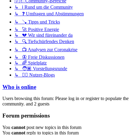
🇩🇪 Community-Bereiche
↳ ℹ️ Rund um die Community
↳ ❓ Umfragen und Abstimmungen
↳ 🪠 Tipps und Tricks
↳ 🚀 Positive Energie
↳ 💔 Wir sind füreinander da
↳ 🔍 Tiefschürfendes Denken
↳ 📺 Analysen zur Coronakrise
↳ 🦋 Freie Diskussionen
↳ 🌈 Spielplatz
↳ 🧑🏽 Vorstellungsrunde
↳ ✍🏽 Nutzer-Blogs
Who is online
Users browsing this forum: Please log in or register to populate the
community. and 2 guests
Forum permissions
You
cannot
post new topics in this forum
You
cannot
reply to topics in this forum