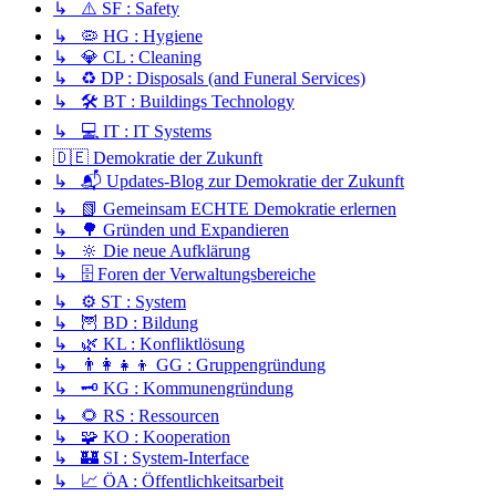
↳ ⚠️ SF : Safety
↳ 🦠 HG : Hygiene
↳ 💎 CL : Cleaning
↳ ♻️ DP : Disposals (and Funeral Services)
↳ 🛠️ BT : Buildings Technology
↳ 💻 IT : IT Systems
🇩🇪 Demokratie der Zukunft
↳ 📬 Updates-Blog zur Demokratie der Zukunft
↳ 📗 Gemeinsam ECHTE Demokratie erlernen
↳ 🌳 Gründen und Expandieren
↳ 🔆 Die neue Aufklärung
↳ 🗄️ Foren der Verwaltungsbereiche
↳ ⚙️ ST : System
↳ 🦉 BD : Bildung
↳ 🌿 KL : Konfliktlösung
↳ 👨‍👩‍👧‍👦 GG : Gruppengründung
↳ 🗝️ KG : Kommunengründung
↳ 🌻 RS : Ressourcen
↳ 🧩 KO : Kooperation
↳ 🏰 SI : System-Interface
↳ 📈 ÖA : Öffentlichkeitsarbeit