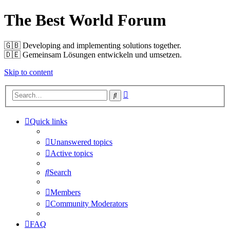
The Best World Forum
🇬🇧️ Developing and implementing solutions together.
🇩🇪️ Gemeinsam Lösungen entwickeln und umsetzen.
Skip to content
Advanced
Search
search
Quick links
Unanswered topics
Active topics
Search
Members
Community Moderators
FAQ