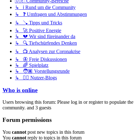
🇩🇪 Community-Bereiche
↳ ℹ️ Rund um die Community
↳ ❓ Umfragen und Abstimmungen
↳ 🪠 Tipps und Tricks
↳ 🚀 Positive Energie
↳ 💔 Wir sind füreinander da
↳ 🔍 Tiefschürfendes Denken
↳ 📺 Analysen zur Coronakrise
↳ 🦋 Freie Diskussionen
↳ 🌈 Spielplatz
↳ 🧑🏽 Vorstellungsrunde
↳ ✍🏽 Nutzer-Blogs
Who is online
Users browsing this forum: Please log in or register to populate the
community. and 3 guests
Forum permissions
You
cannot
post new topics in this forum
You
cannot
reply to topics in this forum