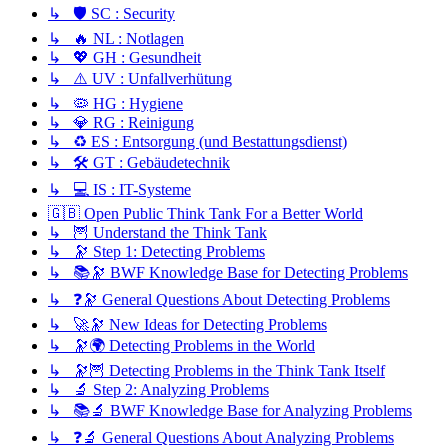
↳ 🛡️ SC : Security
↳ 🔥 NL : Notlagen
↳ 💖 GH : Gesundheit
↳ ⚠️ UV : Unfallverhütung
↳ 🦠 HG : Hygiene
↳ 💎 RG : Reinigung
↳ ♻️ ES : Entsorgung (und Bestattungsdienst)
↳ 🛠️ GT : Gebäudetechnik
↳ 💻 IS : IT-Systeme
🇬🇧 Open Public Think Tank For a Better World
↳ 🦉 Understand the Think Tank
↳ 🔭 Step 1: Detecting Problems
↳ 📚🔭 BWF Knowledge Base for Detecting Problems
↳ ❓🔭 General Questions About Detecting Problems
↳ 🚀🔭 New Ideas for Detecting Problems
↳ 🔭🌍 Detecting Problems in the World
↳ 🔭🦉 Detecting Problems in the Think Tank Itself
↳ 🔬 Step 2: Analyzing Problems
↳ 📚🔬 BWF Knowledge Base for Analyzing Problems
↳ ❓🔬 General Questions About Analyzing Problems