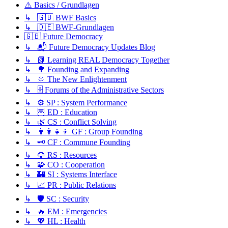
⚠️ Basics / Grundlagen
↳ 🇬🇧 BWF Basics
↳ 🇩🇪 BWF-Grundlagen
🇬🇧 Future Democracy
↳ 📬 Future Democracy Updates Blog
↳ 📗 Learning REAL Democracy Together
↳ 🌳 Founding and Expanding
↳ 🔆 The New Enlightenment
↳ 🗄️ Forums of the Administrative Sectors
↳ ⚙️ SP : System Performance
↳ 🦉 ED : Education
↳ 🌿 CS : Conflict Solving
↳ 👨‍👩‍👧‍👦 GF : Group Founding
↳ 🗝️ CF : Commune Founding
↳ 🌻 RS : Resources
↳ 🧩 CO : Cooperation
↳ 🏰 SI : Systems Interface
↳ 📈 PR : Public Relations
↳ 🛡️ SC : Security
↳ 🔥 EM : Emergencies
↳ 💖 HL : Health