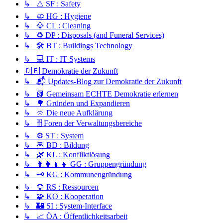
↳ ⚠️ SF : Safety
↳ 🦠 HG : Hygiene
↳ 💎 CL : Cleaning
↳ ♻️ DP : Disposals (and Funeral Services)
↳ 🛠️ BT : Buildings Technology
↳ 💻 IT : IT Systems
🇩🇪 Demokratie der Zukunft
↳ 📬 Updates-Blog zur Demokratie der Zukunft
↳ 📗 Gemeinsam ECHTE Demokratie erlernen
↳ 🌳 Gründen und Expandieren
↳ 🔆 Die neue Aufklärung
↳ 🗄️ Foren der Verwaltungsbereiche
↳ ⚙️ ST : System
↳ 🦉 BD : Bildung
↳ 🌿 KL : Konfliktlösung
↳ 👨‍👩‍👧‍👦 GG : Gruppengründung
↳ 🗝️ KG : Kommunengründung
↳ 🌻 RS : Ressourcen
↳ 🧩 KO : Kooperation
↳ 🏰 SI : System-Interface
↳ 📈 ÖA : Öffentlichkeitsarbeit