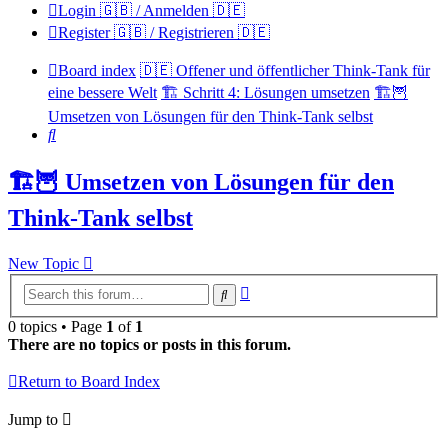
Login 🇬🇧 / Anmelden 🇩🇪
Register 🇬🇧 / Registrieren 🇩🇪
Board index
🇩🇪 Offener und öffentlicher Think-Tank für
eine bessere Welt
🏗️ Schritt 4: Lösungen umsetzen
🏗️🦉
Umsetzen von Lösungen für den Think-Tank selbst
Search
🏗️🦉 Umsetzen von Lösungen für den
Think-Tank selbst
New Topic
Advanced
Search
search
0 topics • Page
1
of
1
There are no topics or posts in this forum.
Return to Board Index
Jump to