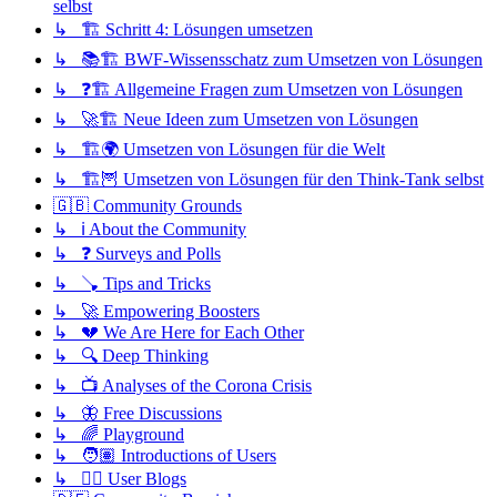
selbst
↳ 🏗️ Schritt 4: Lösungen umsetzen
↳ 📚🏗️ BWF-Wissensschatz zum Umsetzen von Lösungen
↳ ❓🏗️ Allgemeine Fragen zum Umsetzen von Lösungen
↳ 🚀🏗️ Neue Ideen zum Umsetzen von Lösungen
↳ 🏗️🌍 Umsetzen von Lösungen für die Welt
↳ 🏗️🦉 Umsetzen von Lösungen für den Think-Tank selbst
🇬🇧 Community Grounds
↳ ℹ️ About the Community
↳ ❓ Surveys and Polls
↳ 🪠 Tips and Tricks
↳ 🚀 Empowering Boosters
↳ 💔 We Are Here for Each Other
↳ 🔍 Deep Thinking
↳ 📺 Analyses of the Corona Crisis
↳ 🦋 Free Discussions
↳ 🌈 Playground
↳ 🧑🏽 Introductions of Users
↳ ✍🏽 User Blogs