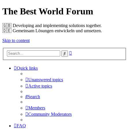
The Best World Forum
🇬🇧️ Developing and implementing solutions together.
🇩🇪️ Gemeinsam Lösungen entwickeln und umsetzen.
Skip to content
Advanced
Search
search
Quick links
Unanswered topics
Active topics
Search
Members
Community Moderators
FAQ