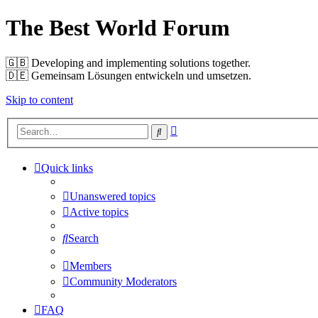
The Best World Forum
🇬🇧️ Developing and implementing solutions together.
🇩🇪️ Gemeinsam Lösungen entwickeln und umsetzen.
Skip to content
Advanced
Search
search
Quick links
Unanswered topics
Active topics
Search
Members
Community Moderators
FAQ