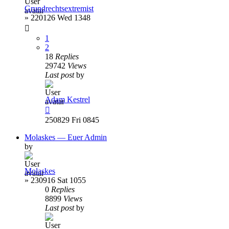
Grundrechtsextremist
»
220126 Wed 1348
1
2
18
Replies
29742
Views
Last post
by
Adam Kestrel
250829 Fri 0845
Molaskes — Euer Admin
by
Molaskes
»
230916 Sat 1055
0
Replies
8899
Views
Last post
by