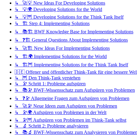
↳ 🚀💡 New Ideas For Developing Solutions
↳ 💡🌍 Developing Solutions for the World
↳ 💡🦉 Developing Solutions for the Think Tank Itself
↳ 🏗️ Step 4: Implementing Solutions
↳ 📚🏗️ BWF Knowledge Base for Implementing Solutions
↳ ❓🏗️ General Questions About Implementing Solutions
↳ 🚀🏗️ New Ideas For Implementing Solutions
↳ 🏗️🌍 Implementing Solutions for the World
↳ 🏗️🦉 Implementing Solutions for the Think Tank Itself
🇩🇪 Offener und öffentlicher Think-Tank für eine bessere Wel
↳ 🦉 Den Think-Tank verstehen
↳ 🔭 Schritt 1: Probleme aufspüren
↳ 📚🔭 BWF-Wissensschatz zum Aufspüren von Problemen
↳ ❓🔭 Allgemeine Fragen zum Aufspüren von Problemen
↳ 🚀🔭 Neue Ideen zum Aufspüren von Problemen
↳ 🔭🌍 Aufspüren von Problemen in der Welt
↳ 🔭🦉 Aufspüren von Problemen im Think-Tank selbst
↳ 🔬 Schritt 2: Probleme analysieren
↳ 📚🔬 BWF-Wissensschatz zum Analysieren von Probleme