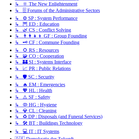
↳ 🔆 The New Enlightenment
↳ 🗄️ Forums of the Administrative Sectors
↳ ⚙️ SP : System Performance
↳ 🦉 ED : Education
↳ 🌿 CS : Conflict Solving
↳ 👨‍👩‍👧‍👦 GF : Group Founding
↳ 🗝️ CF : Commune Founding
↳ 🌻 RS : Resources
↳ 🧩 CO : Cooperation
↳ 🏰 SI : Systems Interface
↳ 📈 PR : Public Relations
↳ 🛡️ SC : Security
↳ 🔥 EM : Emergencies
↳ 💖 HL : Health
↳ ⚠️ SF : Safety
↳ 🦠 HG : Hygiene
↳ 💎 CL : Cleaning
↳ ♻️ DP : Disposals (and Funeral Services)
↳ 🛠️ BT : Buildings Technology
↳ 💻 IT : IT Systems
🇩🇪 Demokratie der Zukunft