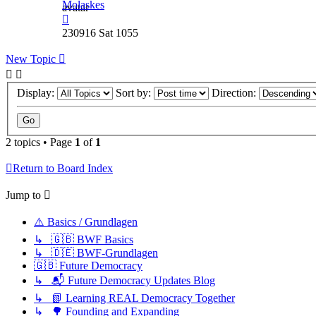
Molaskes
230916 Sat 1055
New Topic
Display:
Sort by:
Direction:
2 topics • Page
1
of
1
Return to Board Index
Jump to
⚠️ Basics / Grundlagen
↳ 🇬🇧 BWF Basics
↳ 🇩🇪 BWF-Grundlagen
🇬🇧 Future Democracy
↳ 📬 Future Democracy Updates Blog
↳ 📗 Learning REAL Democracy Together
↳ 🌳 Founding and Expanding