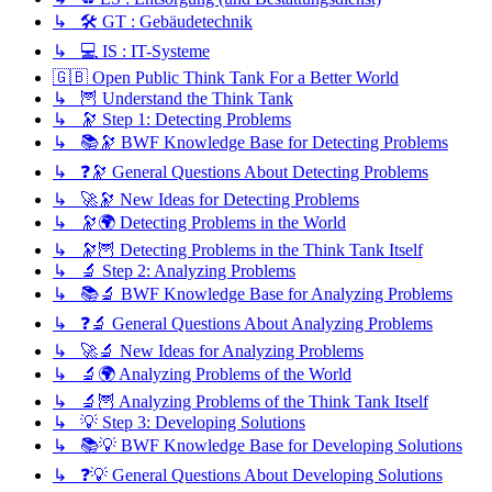
↳ 🛠️ GT : Gebäudetechnik
↳ 💻 IS : IT-Systeme
🇬🇧 Open Public Think Tank For a Better World
↳ 🦉 Understand the Think Tank
↳ 🔭 Step 1: Detecting Problems
↳ 📚🔭 BWF Knowledge Base for Detecting Problems
↳ ❓🔭 General Questions About Detecting Problems
↳ 🚀🔭 New Ideas for Detecting Problems
↳ 🔭🌍 Detecting Problems in the World
↳ 🔭🦉 Detecting Problems in the Think Tank Itself
↳ 🔬 Step 2: Analyzing Problems
↳ 📚🔬 BWF Knowledge Base for Analyzing Problems
↳ ❓🔬 General Questions About Analyzing Problems
↳ 🚀🔬 New Ideas for Analyzing Problems
↳ 🔬🌍 Analyzing Problems of the World
↳ 🔬🦉 Analyzing Problems of the Think Tank Itself
↳ 💡 Step 3: Developing Solutions
↳ 📚💡 BWF Knowledge Base for Developing Solutions
↳ ❓💡 General Questions About Developing Solutions