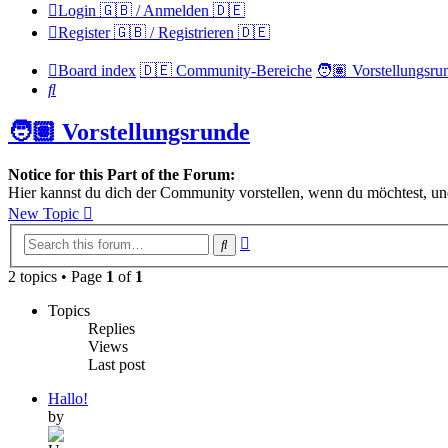
Login 🇬🇧 / Anmelden 🇩🇪
Register 🇬🇧 / Registrieren 🇩🇪
Board index
🇩🇪 Community-Bereiche
🧑🏽 Vorstellungsru
Search
🧑🏽 Vorstellungsrunde
Notice for this Part of the Forum:
Hier kannst du dich der Community vorstellen, wenn du möchtest, und 
New Topic
Advanced
Search
search
2 topics • Page
1
of
1
Topics
Replies
Views
Last post
Hallo!
by