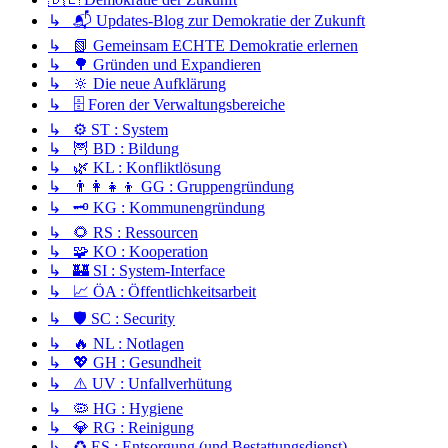
↳ 📬 Updates-Blog zur Demokratie der Zukunft
↳ 📗 Gemeinsam ECHTE Demokratie erlernen
↳ 🌳 Gründen und Expandieren
↳ 🔆 Die neue Aufklärung
↳ 🗄️ Foren der Verwaltungsbereiche
↳ ⚙️ ST : System
↳ 🦉 BD : Bildung
↳ 🌿 KL : Konfliktlösung
↳ 👨‍👩‍👧‍👦 GG : Gruppengründung
↳ 🗝️ KG : Kommunengründung
↳ 🌻 RS : Ressourcen
↳ 🧩 KO : Kooperation
↳ 🏰 SI : System-Interface
↳ 📈 ÖA : Öffentlichkeitsarbeit
↳ 🛡️ SC : Security
↳ 🔥 NL : Notlagen
↳ 💖 GH : Gesundheit
↳ ⚠️ UV : Unfallverhütung
↳ 🦠 HG : Hygiene
↳ 💎 RG : Reinigung
↳ ♻️ ES : Entsorgung (und Bestattungsdienst)