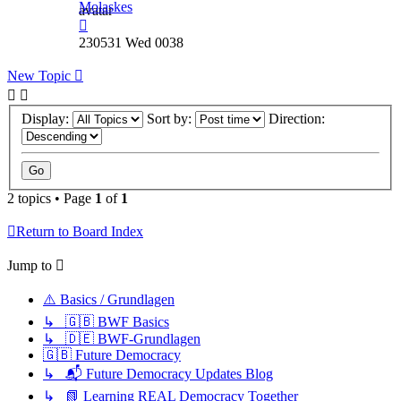
Molaskes
230531 Wed 0038
New Topic
Display:
Sort by:
Direction:
2 topics • Page
1
of
1
Return to Board Index
Jump to
⚠️ Basics / Grundlagen
↳ 🇬🇧 BWF Basics
↳ 🇩🇪 BWF-Grundlagen
🇬🇧 Future Democracy
↳ 📬 Future Democracy Updates Blog
↳ 📗 Learning REAL Democracy Together