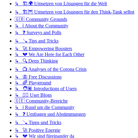
↳ 🏗️🌍 Umsetzen von Lösungen für die Welt
↳ 🏗️🦉 Umsetzen von Lösungen für den Think-Tank selbst
🇬🇧 Community Grounds
↳ ℹ️ About the Community
↳ ❓ Surveys and Polls
↳ 🪠 Tips and Tricks
↳ 🚀 Empowering Boosters
↳ 💔 We Are Here for Each Other
↳ 🔍 Deep Thinking
↳ 📺 Analyses of the Corona Crisis
↳ 🦋 Free Discussions
↳ 🌈 Playground
↳ 🧑🏽 Introductions of Users
↳ ✍🏽 User Blogs
🇩🇪 Community-Bereiche
↳ ℹ️ Rund um die Community
↳ ❓ Umfragen und Abstimmungen
↳ 🪠 Tipps und Tricks
↳ 🚀 Positive Energie
↳ 💔 Wir sind füreinander da