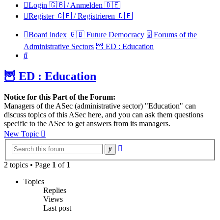
Login 🇬🇧 / Anmelden 🇩🇪
Register 🇬🇧 / Registrieren 🇩🇪
Board index
🇬🇧 Future Democracy
🗄️ Forums of the
Administrative Sectors
🦉 ED : Education
Search
🦉 ED : Education
Notice for this Part of the Forum:
Managers of the ASec (administrative sector) "Education" can
discuss topics of this ASec here, and you can ask them questions
specific to the ASec to get answers from its managers.
New Topic
Advanced
Search
search
2 topics • Page
1
of
1
Topics
Replies
Views
Last post