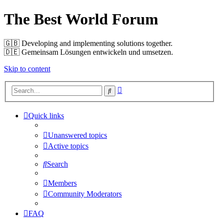
The Best World Forum
🇬🇧️ Developing and implementing solutions together.
🇩🇪️ Gemeinsam Lösungen entwickeln und umsetzen.
Skip to content
Advanced
Search
search
Quick links
Unanswered topics
Active topics
Search
Members
Community Moderators
FAQ