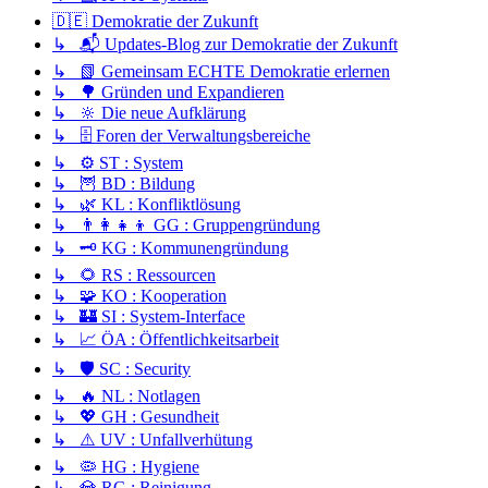
🇩🇪 Demokratie der Zukunft
↳ 📬 Updates-Blog zur Demokratie der Zukunft
↳ 📗 Gemeinsam ECHTE Demokratie erlernen
↳ 🌳 Gründen und Expandieren
↳ 🔆 Die neue Aufklärung
↳ 🗄️ Foren der Verwaltungsbereiche
↳ ⚙️ ST : System
↳ 🦉 BD : Bildung
↳ 🌿 KL : Konfliktlösung
↳ 👨‍👩‍👧‍👦 GG : Gruppengründung
↳ 🗝️ KG : Kommunengründung
↳ 🌻 RS : Ressourcen
↳ 🧩 KO : Kooperation
↳ 🏰 SI : System-Interface
↳ 📈 ÖA : Öffentlichkeitsarbeit
↳ 🛡️ SC : Security
↳ 🔥 NL : Notlagen
↳ 💖 GH : Gesundheit
↳ ⚠️ UV : Unfallverhütung
↳ 🦠 HG : Hygiene
↳ 💎 RG : Reinigung