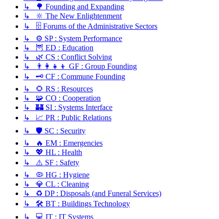
↳ 🌳 Founding and Expanding
↳ 🔆 The New Enlightenment
↳ 🗄️ Forums of the Administrative Sectors
↳ ⚙️ SP : System Performance
↳ 🦉 ED : Education
↳ 🌿 CS : Conflict Solving
↳ 👨‍👩‍👧‍👦 GF : Group Founding
↳ 🗝️ CF : Commune Founding
↳ 🌻 RS : Resources
↳ 🧩 CO : Cooperation
↳ 🏰 SI : Systems Interface
↳ 📈 PR : Public Relations
↳ 🛡️ SC : Security
↳ 🔥 EM : Emergencies
↳ 💖 HL : Health
↳ ⚠️ SF : Safety
↳ 🦠 HG : Hygiene
↳ 💎 CL : Cleaning
↳ ♻️ DP : Disposals (and Funeral Services)
↳ 🛠️ BT : Buildings Technology
↳ 💻 IT : IT Systems