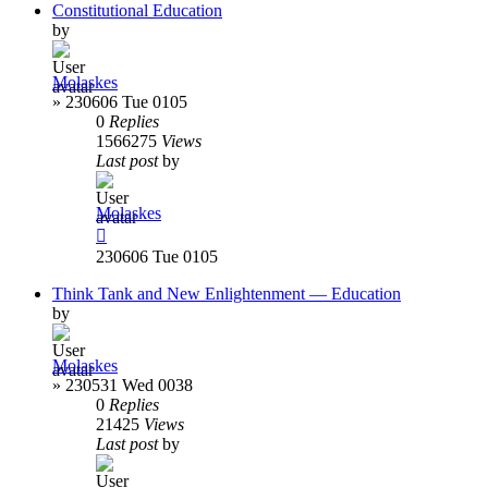
Constitutional Education
by
Molaskes
»
230606 Tue 0105
0
Replies
1566275
Views
Last post
by
Molaskes
230606 Tue 0105
Think Tank and New Enlightenment — Education
by
Molaskes
»
230531 Wed 0038
0
Replies
21425
Views
Last post
by