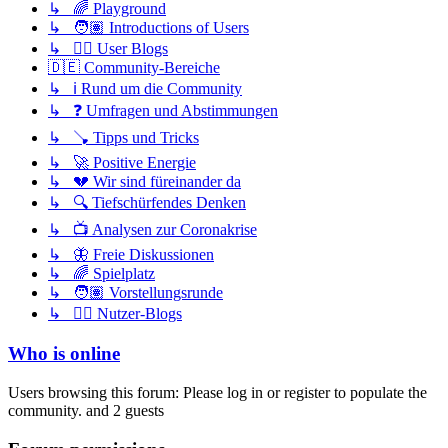
↳ 🌈 Playground
↳ 🧑🏽 Introductions of Users
↳ ✍🏽 User Blogs
🇩🇪 Community-Bereiche
↳ ℹ️ Rund um die Community
↳ ❓ Umfragen und Abstimmungen
↳ 🪠 Tipps und Tricks
↳ 🚀 Positive Energie
↳ 💔 Wir sind füreinander da
↳ 🔍 Tiefschürfendes Denken
↳ 📺 Analysen zur Coronakrise
↳ 🦋 Freie Diskussionen
↳ 🌈 Spielplatz
↳ 🧑🏽 Vorstellungsrunde
↳ ✍🏽 Nutzer-Blogs
Who is online
Users browsing this forum: Please log in or register to populate the
community. and 2 guests