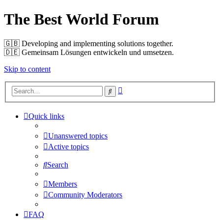
The Best World Forum
🇬🇧️ Developing and implementing solutions together.
🇩🇪️ Gemeinsam Lösungen entwickeln und umsetzen.
Skip to content
Advanced
Search
search
Quick links
Unanswered topics
Active topics
Search
Members
Community Moderators
FAQ