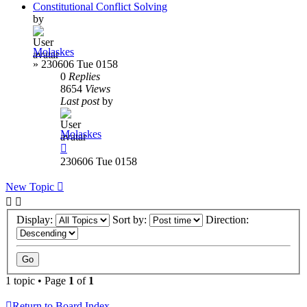
Constitutional Conflict Solving
by
Molaskes
»
230606 Tue 0158
0
Replies
8654
Views
Last post
by
Molaskes
230606 Tue 0158
New Topic
Display:
Sort by:
Direction:
1 topic • Page
1
of
1
Return to Board Index