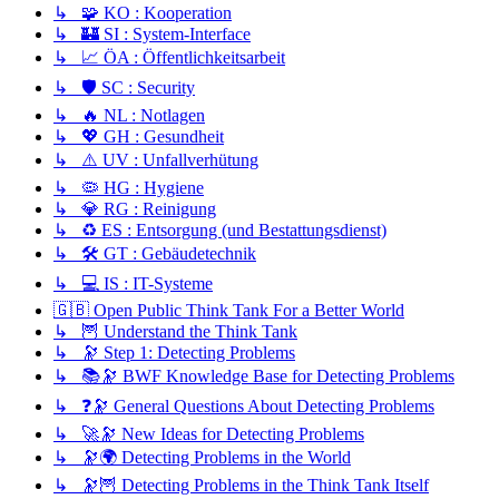
↳ 🧩 KO : Kooperation
↳ 🏰 SI : System-Interface
↳ 📈 ÖA : Öffentlichkeitsarbeit
↳ 🛡️ SC : Security
↳ 🔥 NL : Notlagen
↳ 💖 GH : Gesundheit
↳ ⚠️ UV : Unfallverhütung
↳ 🦠 HG : Hygiene
↳ 💎 RG : Reinigung
↳ ♻️ ES : Entsorgung (und Bestattungsdienst)
↳ 🛠️ GT : Gebäudetechnik
↳ 💻 IS : IT-Systeme
🇬🇧 Open Public Think Tank For a Better World
↳ 🦉 Understand the Think Tank
↳ 🔭 Step 1: Detecting Problems
↳ 📚🔭 BWF Knowledge Base for Detecting Problems
↳ ❓🔭 General Questions About Detecting Problems
↳ 🚀🔭 New Ideas for Detecting Problems
↳ 🔭🌍 Detecting Problems in the World
↳ 🔭🦉 Detecting Problems in the Think Tank Itself