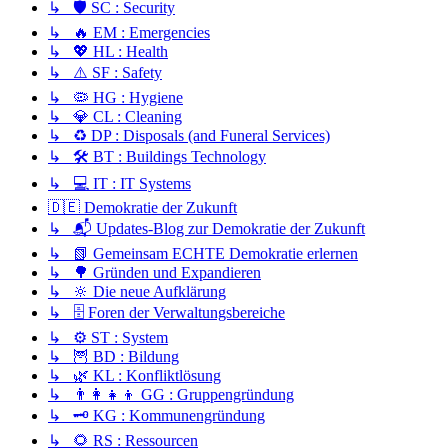
↳ 🛡️ SC : Security
↳ 🔥 EM : Emergencies
↳ 💖 HL : Health
↳ ⚠️ SF : Safety
↳ 🦠 HG : Hygiene
↳ 💎 CL : Cleaning
↳ ♻️ DP : Disposals (and Funeral Services)
↳ 🛠️ BT : Buildings Technology
↳ 💻 IT : IT Systems
🇩🇪 Demokratie der Zukunft
↳ 📬 Updates-Blog zur Demokratie der Zukunft
↳ 📗 Gemeinsam ECHTE Demokratie erlernen
↳ 🌳 Gründen und Expandieren
↳ 🔆 Die neue Aufklärung
↳ 🗄️ Foren der Verwaltungsbereiche
↳ ⚙️ ST : System
↳ 🦉 BD : Bildung
↳ 🌿 KL : Konfliktlösung
↳ 👨‍👩‍👧‍👦 GG : Gruppengründung
↳ 🗝️ KG : Kommunengründung
↳ 🌻 RS : Ressourcen