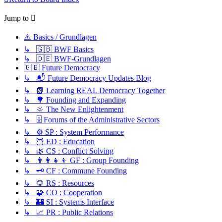
Jump to
⚠️ Basics / Grundlagen
↳ 🇬🇧 BWF Basics
↳ 🇩🇪 BWF-Grundlagen
🇬🇧 Future Democracy
↳ 📬 Future Democracy Updates Blog
↳ 📗 Learning REAL Democracy Together
↳ 🌳 Founding and Expanding
↳ 🔆 The New Enlightenment
↳ 🗄️ Forums of the Administrative Sectors
↳ ⚙️ SP : System Performance
↳ 🦉 ED : Education
↳ 🌿 CS : Conflict Solving
↳ 👨‍👩‍👧‍👦 GF : Group Founding
↳ 🗝️ CF : Commune Founding
↳ 🌻 RS : Resources
↳ 🧩 CO : Cooperation
↳ 🏰 SI : Systems Interface
↳ 📈 PR : Public Relations