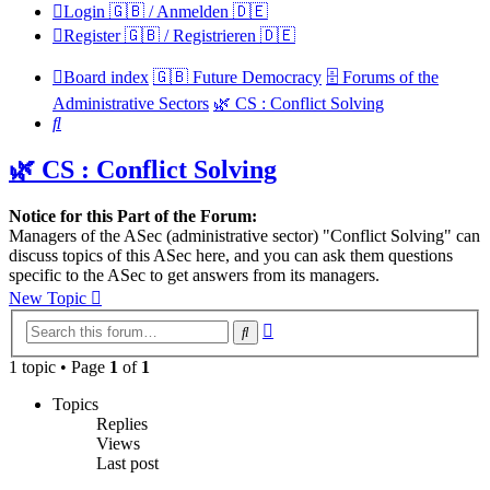
Login 🇬🇧 / Anmelden 🇩🇪
Register 🇬🇧 / Registrieren 🇩🇪
Board index
🇬🇧 Future Democracy
🗄️ Forums of the
Administrative Sectors
🌿 CS : Conflict Solving
Search
🌿 CS : Conflict Solving
Notice for this Part of the Forum:
Managers of the ASec (administrative sector) "Conflict Solving" can
discuss topics of this ASec here, and you can ask them questions
specific to the ASec to get answers from its managers.
New Topic
Advanced
Search
search
1 topic • Page
1
of
1
Topics
Replies
Views
Last post