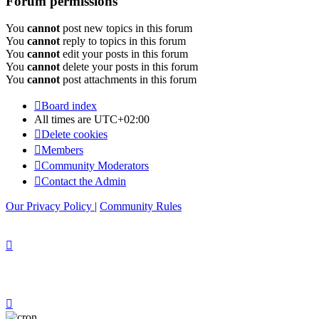
Forum permissions
You
cannot
post new topics in this forum
You
cannot
reply to topics in this forum
You
cannot
edit your posts in this forum
You
cannot
delete your posts in this forum
You
cannot
post attachments in this forum
Board index
All times are
UTC+02:00
Delete cookies
Members
Community Moderators
Contact the Admin
Our Privacy Policy
|
Community Rules