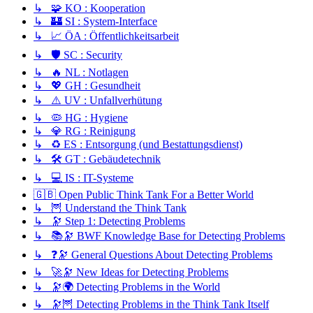
↳ 🧩 KO : Kooperation
↳ 🏰 SI : System-Interface
↳ 📈 ÖA : Öffentlichkeitsarbeit
↳ 🛡️ SC : Security
↳ 🔥 NL : Notlagen
↳ 💖 GH : Gesundheit
↳ ⚠️ UV : Unfallverhütung
↳ 🦠 HG : Hygiene
↳ 💎 RG : Reinigung
↳ ♻️ ES : Entsorgung (und Bestattungsdienst)
↳ 🛠️ GT : Gebäudetechnik
↳ 💻 IS : IT-Systeme
🇬🇧 Open Public Think Tank For a Better World
↳ 🦉 Understand the Think Tank
↳ 🔭 Step 1: Detecting Problems
↳ 📚🔭 BWF Knowledge Base for Detecting Problems
↳ ❓🔭 General Questions About Detecting Problems
↳ 🚀🔭 New Ideas for Detecting Problems
↳ 🔭🌍 Detecting Problems in the World
↳ 🔭🦉 Detecting Problems in the Think Tank Itself