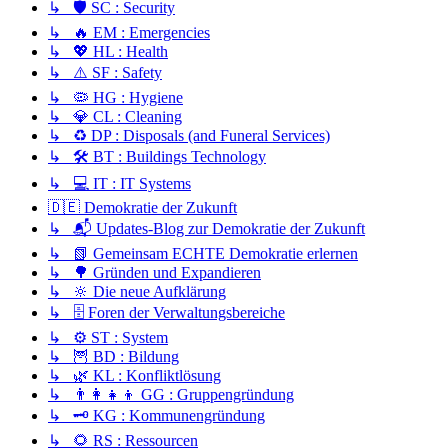
↳ 🛡️ SC : Security
↳ 🔥 EM : Emergencies
↳ 💖 HL : Health
↳ ⚠️ SF : Safety
↳ 🦠 HG : Hygiene
↳ 💎 CL : Cleaning
↳ ♻️ DP : Disposals (and Funeral Services)
↳ 🛠️ BT : Buildings Technology
↳ 💻 IT : IT Systems
🇩🇪 Demokratie der Zukunft
↳ 📬 Updates-Blog zur Demokratie der Zukunft
↳ 📗 Gemeinsam ECHTE Demokratie erlernen
↳ 🌳 Gründen und Expandieren
↳ 🔆 Die neue Aufklärung
↳ 🗄️ Foren der Verwaltungsbereiche
↳ ⚙️ ST : System
↳ 🦉 BD : Bildung
↳ 🌿 KL : Konfliktlösung
↳ 👨‍👩‍👧‍👦 GG : Gruppengründung
↳ 🗝️ KG : Kommunengründung
↳ 🌻 RS : Ressourcen