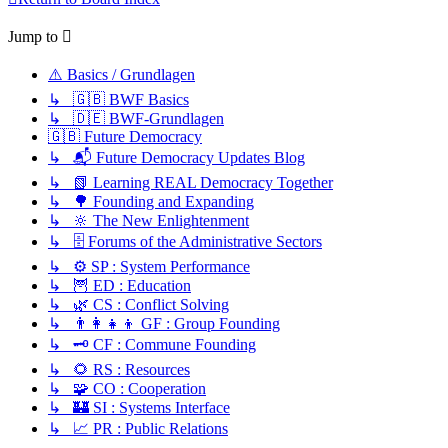
Jump to
⚠️ Basics / Grundlagen
↳ 🇬🇧 BWF Basics
↳ 🇩🇪 BWF-Grundlagen
🇬🇧 Future Democracy
↳ 📬 Future Democracy Updates Blog
↳ 📗 Learning REAL Democracy Together
↳ 🌳 Founding and Expanding
↳ 🔆 The New Enlightenment
↳ 🗄️ Forums of the Administrative Sectors
↳ ⚙️ SP : System Performance
↳ 🦉 ED : Education
↳ 🌿 CS : Conflict Solving
↳ 👨‍👩‍👧‍👦 GF : Group Founding
↳ 🗝️ CF : Commune Founding
↳ 🌻 RS : Resources
↳ 🧩 CO : Cooperation
↳ 🏰 SI : Systems Interface
↳ 📈 PR : Public Relations