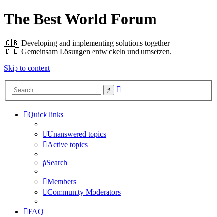
The Best World Forum
🇬🇧️ Developing and implementing solutions together.
🇩🇪️ Gemeinsam Lösungen entwickeln und umsetzen.
Skip to content
Advanced
Search
search
Quick links
Unanswered topics
Active topics
Search
Members
Community Moderators
FAQ