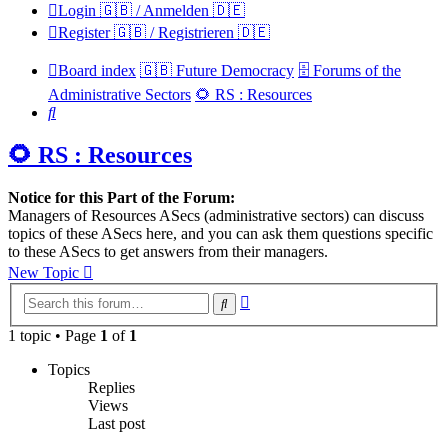
Login 🇬🇧 / Anmelden 🇩🇪
Register 🇬🇧 / Registrieren 🇩🇪
Board index
🇬🇧 Future Democracy
🗄️ Forums of the
Administrative Sectors
🌻 RS : Resources
Search
🌻 RS : Resources
Notice for this Part of the Forum:
Managers of Resources ASecs (administrative sectors) can discuss
topics of these ASecs here, and you can ask them questions specific
to these ASecs to get answers from their managers.
New Topic
Advanced
Search
search
1 topic • Page
1
of
1
Topics
Replies
Views
Last post