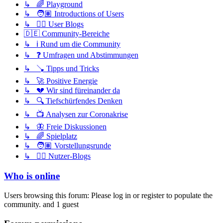
↳ 🌈 Playground
↳ 🧑🏽 Introductions of Users
↳ ✍🏽 User Blogs
🇩🇪 Community-Bereiche
↳ ℹ️ Rund um die Community
↳ ❓ Umfragen und Abstimmungen
↳ 🪠 Tipps und Tricks
↳ 🚀 Positive Energie
↳ 💔 Wir sind füreinander da
↳ 🔍 Tiefschürfendes Denken
↳ 📺 Analysen zur Coronakrise
↳ 🦋 Freie Diskussionen
↳ 🌈 Spielplatz
↳ 🧑🏽 Vorstellungsrunde
↳ ✍🏽 Nutzer-Blogs
Who is online
Users browsing this forum: Please log in or register to populate the
community. and 1 guest