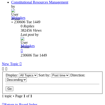
Constitutional Resources Management
by
Molaskes
»
230606 Tue 1449
0
Replies
382456
Views
Last post
by
Molaskes
230606 Tue 1449
New Topic
Display:
Sort by:
Direction:
1 topic • Page
1
of
1
Return to Board Index