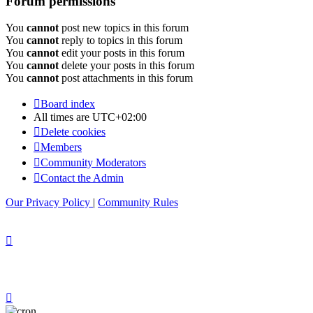
Forum permissions
You
cannot
post new topics in this forum
You
cannot
reply to topics in this forum
You
cannot
edit your posts in this forum
You
cannot
delete your posts in this forum
You
cannot
post attachments in this forum
Board index
All times are
UTC+02:00
Delete cookies
Members
Community Moderators
Contact the Admin
Our Privacy Policy
|
Community Rules