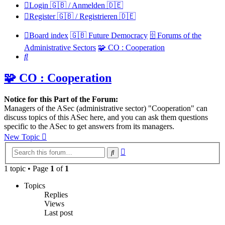
Login 🇬🇧 / Anmelden 🇩🇪
Register 🇬🇧 / Registrieren 🇩🇪
Board index
🇬🇧 Future Democracy
🗄️ Forums of the
Administrative Sectors
🧩 CO : Cooperation
Search
🧩 CO : Cooperation
Notice for this Part of the Forum:
Managers of the ASec (administrative sector) "Cooperation" can
discuss topics of this ASec here, and you can ask them questions
specific to the ASec to get answers from its managers.
New Topic
Advanced
Search
search
1 topic • Page
1
of
1
Topics
Replies
Views
Last post