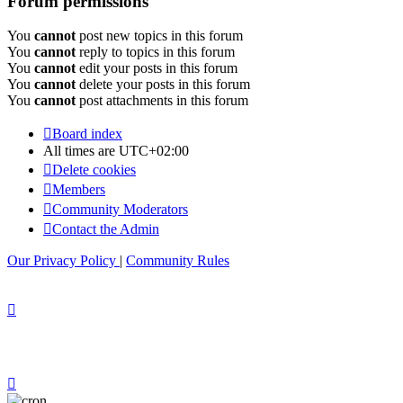
Forum permissions
You
cannot
post new topics in this forum
You
cannot
reply to topics in this forum
You
cannot
edit your posts in this forum
You
cannot
delete your posts in this forum
You
cannot
post attachments in this forum
Board index
All times are
UTC+02:00
Delete cookies
Members
Community Moderators
Contact the Admin
Our Privacy Policy
|
Community Rules