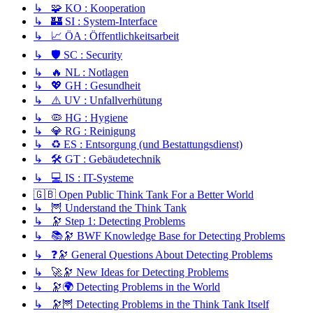
↳ 🧩 KO : Kooperation
↳ 🏰 SI : System-Interface
↳ 📈 ÖA : Öffentlichkeitsarbeit
↳ 🛡️ SC : Security
↳ 🔥 NL : Notlagen
↳ 💖 GH : Gesundheit
↳ ⚠️ UV : Unfallverhütung
↳ 🦠 HG : Hygiene
↳ 💎 RG : Reinigung
↳ ♻️ ES : Entsorgung (und Bestattungsdienst)
↳ 🛠️ GT : Gebäudetechnik
↳ 💻 IS : IT-Systeme
🇬🇧 Open Public Think Tank For a Better World
↳ 🦉 Understand the Think Tank
↳ 🔭 Step 1: Detecting Problems
↳ 📚🔭 BWF Knowledge Base for Detecting Problems
↳ ❓🔭 General Questions About Detecting Problems
↳ 🚀🔭 New Ideas for Detecting Problems
↳ 🔭🌍 Detecting Problems in the World
↳ 🔭🦉 Detecting Problems in the Think Tank Itself