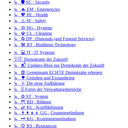
↳ 🛡️ SC : Security
↳ 🔥 EM : Emergencies
↳ 💖 HL : Health
↳ ⚠️ SF : Safety
↳ 🦠 HG : Hygiene
↳ 💎 CL : Cleaning
↳ ♻️ DP : Disposals (and Funeral Services)
↳ 🛠️ BT : Buildings Technology
↳ 💻 IT : IT Systems
🇩🇪 Demokratie der Zukunft
↳ 📬 Updates-Blog zur Demokratie der Zukunft
↳ 📗 Gemeinsam ECHTE Demokratie erlernen
↳ 🌳 Gründen und Expandieren
↳ 🔆 Die neue Aufklärung
↳ 🗄️ Foren der Verwaltungsbereiche
↳ ⚙️ ST : System
↳ 🦉 BD : Bildung
↳ 🌿 KL : Konfliktlösung
↳ 👨‍👩‍👧‍👦 GG : Gruppengründung
↳ 🗝️ KG : Kommunengründung
↳ 🌻 RS : Ressourcen