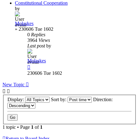
Constitutional Cooperation
by
Molaskes
»
230606 Tue 1602
0
Replies
3964
Views
Last post
by
Molaskes
230606 Tue 1602
New Topic
Display:
Sort by:
Direction:
1 topic • Page
1
of
1
Return to Board Index