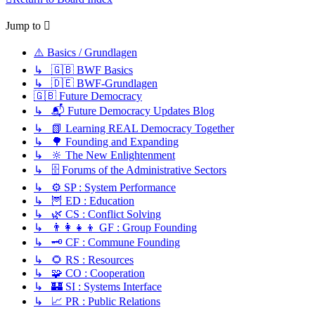
Jump to
⚠️ Basics / Grundlagen
↳ 🇬🇧 BWF Basics
↳ 🇩🇪 BWF-Grundlagen
🇬🇧 Future Democracy
↳ 📬 Future Democracy Updates Blog
↳ 📗 Learning REAL Democracy Together
↳ 🌳 Founding and Expanding
↳ 🔆 The New Enlightenment
↳ 🗄️ Forums of the Administrative Sectors
↳ ⚙️ SP : System Performance
↳ 🦉 ED : Education
↳ 🌿 CS : Conflict Solving
↳ 👨‍👩‍👧‍👦 GF : Group Founding
↳ 🗝️ CF : Commune Founding
↳ 🌻 RS : Resources
↳ 🧩 CO : Cooperation
↳ 🏰 SI : Systems Interface
↳ 📈 PR : Public Relations