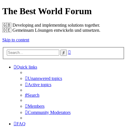
The Best World Forum
🇬🇧️ Developing and implementing solutions together.
🇩🇪️ Gemeinsam Lösungen entwickeln und umsetzen.
Skip to content
Advanced
Search
search
Quick links
Unanswered topics
Active topics
Search
Members
Community Moderators
FAQ