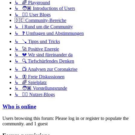
↳ 🌈 Playground
↳ 🧑🏽 Introductions of Users
↳ ✍🏽 User Blogs
🇩🇪 Community-Bereiche
↳ ℹ️ Rund um die Community
↳ ❓ Umfragen und Abstimmungen
↳ 🪠 Tipps und Tricks
↳ 🚀 Positive Energie
↳ 💔 Wir sind füreinander da
↳ 🔍 Tiefschürfendes Denken
↳ 📺 Analysen zur Coronakrise
↳ 🦋 Freie Diskussionen
↳ 🌈 Spielplatz
↳ 🧑🏽 Vorstellungsrunde
↳ ✍🏽 Nutzer-Blogs
Who is online
Users browsing this forum: Please log in or register to populate the
community. and 1 guest