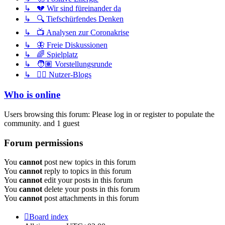
↳ 💔 Wir sind füreinander da
↳ 🔍 Tiefschürfendes Denken
↳ 📺 Analysen zur Coronakrise
↳ 🦋 Freie Diskussionen
↳ 🌈 Spielplatz
↳ 🧑🏽 Vorstellungsrunde
↳ ✍🏽 Nutzer-Blogs
Who is online
Users browsing this forum: Please log in or register to populate the
community. and 1 guest
Forum permissions
You
cannot
post new topics in this forum
You
cannot
reply to topics in this forum
You
cannot
edit your posts in this forum
You
cannot
delete your posts in this forum
You
cannot
post attachments in this forum
Board index