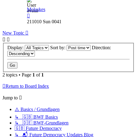
Molaskes
211010 Sun 0041
New Topic
Display:
Sort by:
Direction:
2 topics • Page
1
of
1
Return to Board Index
Jump to
⚠️ Basics / Grundlagen
↳ 🇬🇧 BWF Basics
↳ 🇩🇪 BWF-Grundlagen
🇬🇧 Future Democracy
↳ 📬 Future Democracy Updates Blog