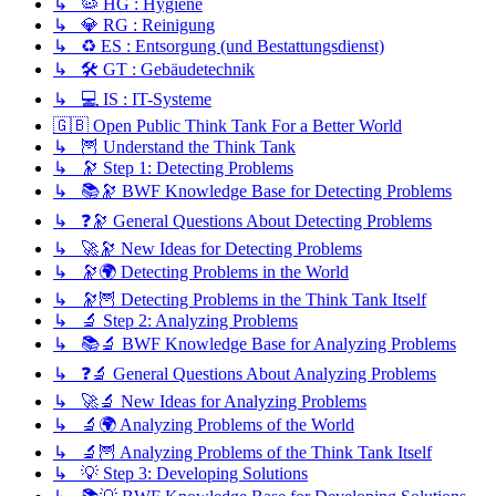
↳ 🦠 HG : Hygiene
↳ 💎 RG : Reinigung
↳ ♻️ ES : Entsorgung (und Bestattungsdienst)
↳ 🛠️ GT : Gebäudetechnik
↳ 💻 IS : IT-Systeme
🇬🇧 Open Public Think Tank For a Better World
↳ 🦉 Understand the Think Tank
↳ 🔭 Step 1: Detecting Problems
↳ 📚🔭 BWF Knowledge Base for Detecting Problems
↳ ❓🔭 General Questions About Detecting Problems
↳ 🚀🔭 New Ideas for Detecting Problems
↳ 🔭🌍 Detecting Problems in the World
↳ 🔭🦉 Detecting Problems in the Think Tank Itself
↳ 🔬 Step 2: Analyzing Problems
↳ 📚🔬 BWF Knowledge Base for Analyzing Problems
↳ ❓🔬 General Questions About Analyzing Problems
↳ 🚀🔬 New Ideas for Analyzing Problems
↳ 🔬🌍 Analyzing Problems of the World
↳ 🔬🦉 Analyzing Problems of the Think Tank Itself
↳ 💡 Step 3: Developing Solutions