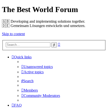
The Best World Forum
🇬🇧️ Developing and implementing solutions together.
🇩🇪️ Gemeinsam Lösungen entwickeln und umsetzen.
Skip to content
Advanced
Search
search
Quick links
Unanswered topics
Active topics
Search
Members
Community Moderators
FAQ