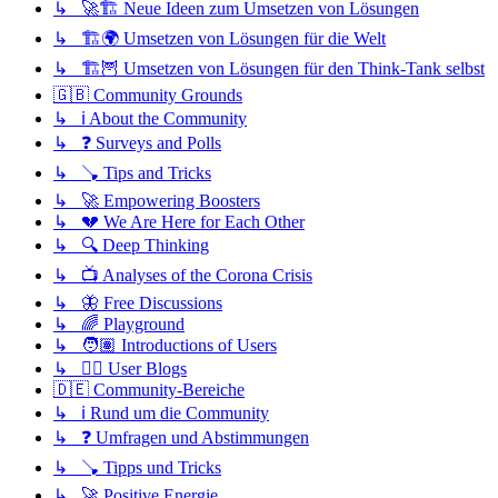
↳ 🚀🏗️ Neue Ideen zum Umsetzen von Lösungen
↳ 🏗️🌍 Umsetzen von Lösungen für die Welt
↳ 🏗️🦉 Umsetzen von Lösungen für den Think-Tank selbst
🇬🇧 Community Grounds
↳ ℹ️ About the Community
↳ ❓ Surveys and Polls
↳ 🪠 Tips and Tricks
↳ 🚀 Empowering Boosters
↳ 💔 We Are Here for Each Other
↳ 🔍 Deep Thinking
↳ 📺 Analyses of the Corona Crisis
↳ 🦋 Free Discussions
↳ 🌈 Playground
↳ 🧑🏽 Introductions of Users
↳ ✍🏽 User Blogs
🇩🇪 Community-Bereiche
↳ ℹ️ Rund um die Community
↳ ❓ Umfragen und Abstimmungen
↳ 🪠 Tipps und Tricks
↳ 🚀 Positive Energie