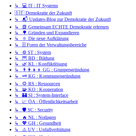
↳ 💻 IT : IT Systems
🇩🇪 Demokratie der Zukunft
↳ 📬 Updates-Blog zur Demokratie der Zukunft
↳ 📗 Gemeinsam ECHTE Demokratie erlernen
↳ 🌳 Gründen und Expandieren
↳ 🔆 Die neue Aufklärung
↳ 🗄️ Foren der Verwaltungsbereiche
↳ ⚙️ ST : System
↳ 🦉 BD : Bildung
↳ 🌿 KL : Konfliktlösung
↳ 👨‍👩‍👧‍👦 GG : Gruppengründung
↳ 🗝️ KG : Kommunengründung
↳ 🌻 RS : Ressourcen
↳ 🧩 KO : Kooperation
↳ 🏰 SI : System-Interface
↳ 📈 ÖA : Öffentlichkeitsarbeit
↳ 🛡️ SC : Security
↳ 🔥 NL : Notlagen
↳ 💖 GH : Gesundheit
↳ ⚠️ UV : Unfallverhütung