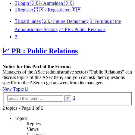
Login 🇬🇧 / Anmelden 🇩🇪
Register 🇬🇧 / Registrieren 🇩🇪
Board index
🇬🇧 Future Democracy
🗄️ Forums of the
Administrative Sectors
📈 PR : Public Relations
Search
📈 PR : Public Relations
Notice for this Part of the Forum:
Managers of the ASec (administrative sector) "Public Relations" can
discuss topics of this ASec here, and you can ask them questions
specific to the ASec to get answers from its managers.
New Topic
Advanced
Search
search
2 topics • Page
1
of
1
Topics
Replies
Views
Last post