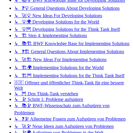
↳ 📚💡 BWF Knowledge Base for Developing Solutions
↳ ❓💡 General Questions About Developing Solutions
↳ 🚀💡 New Ideas For Developing Solutions
↳ 💡🌍 Developing Solutions for the World
↳ 💡🦉 Developing Solutions for the Think Tank Itself
↳ 🏗️ Step 4: Implementing Solutions
↳ 📚🏗️ BWF Knowledge Base for Implementing Solutions
↳ ❓🏗️ General Questions About Implementing Solutions
↳ 🚀🏗️ New Ideas For Implementing Solutions
↳ 🏗️🌍 Implementing Solutions for the World
↳ 🏗️🦉 Implementing Solutions for the Think Tank Itself
🇩🇪 Offener und öffentlicher Think-Tank für eine bessere
Welt
↳ 🦉 Den Think-Tank verstehen
↳ 🔭 Schritt 1: Probleme aufspüren
↳ 📚🔭 BWF-Wissensschatz zum Aufspüren von
Problemen
↳ ❓🔭 Allgemeine Fragen zum Aufspüren von Problemen
↳ 🚀🔭 Neue Ideen zum Aufspüren von Problemen
↳ 🔭🌍 Aufspüren von Problemen in der Welt