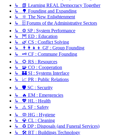
↳ 📗 Learning REAL Democracy Together
↳ 🌳 Founding and Expanding
↳ 🔆 The New Enlightenment
↳ 🗄️ Forums of the Administrative Sectors
↳ ⚙️ SP : System Performance
↳ 🦉 ED : Education
↳ 🌿 CS : Conflict Solving
↳ 👨‍👩‍👧‍👦 GF : Group Founding
↳ 🗝️ CF : Commune Founding
↳ 🌻 RS : Resources
↳ 🧩 CO : Cooperation
↳ 🏰 SI : Systems Interface
↳ 📈 PR : Public Relations
↳ 🛡️ SC : Security
↳ 🔥 EM : Emergencies
↳ 💖 HL : Health
↳ ⚠️ SF : Safety
↳ 🦠 HG : Hygiene
↳ 💎 CL : Cleaning
↳ ♻️ DP : Disposals (and Funeral Services)
↳ 🛠️ BT : Buildings Technology