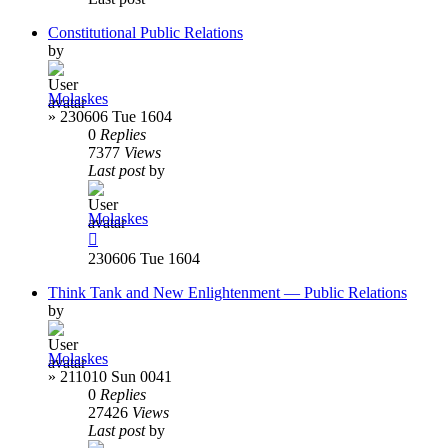
Constitutional Public Relations
by
Molaskes
»
230606 Tue 1604
0
Replies
7377
Views
Last post
by
Molaskes
230606 Tue 1604
Think Tank and New Enlightenment — Public Relations
by
Molaskes
»
211010 Sun 0041
0
Replies
27426
Views
Last post
by