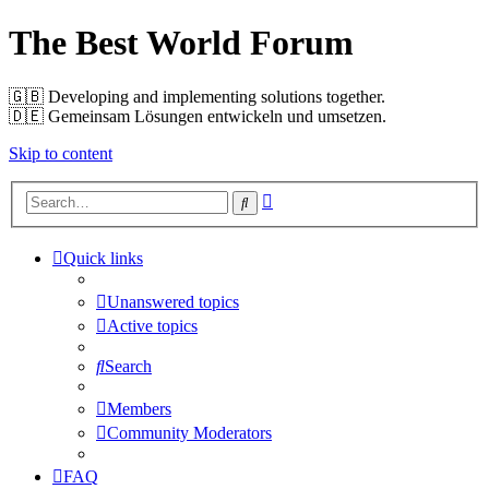
The Best World Forum
🇬🇧️ Developing and implementing solutions together.
🇩🇪️ Gemeinsam Lösungen entwickeln und umsetzen.
Skip to content
Advanced
Search
search
Quick links
Unanswered topics
Active topics
Search
Members
Community Moderators
FAQ