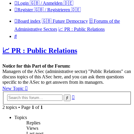
Login 🇬🇧 / Anmelden 🇩🇪
Register 🇬🇧 / Registrieren 🇩🇪
Board index
🇬🇧 Future Democracy
🗄️ Forums of the
Administrative Sectors
📈 PR : Public Relations
Search
📈 PR : Public Relations
Notice for this Part of the Forum:
Managers of the ASec (administrative sector) "Public Relations" can
discuss topics of this ASec here, and you can ask them questions
specific to the ASec to get answers from its managers.
New Topic
Advanced
Search
search
2 topics • Page
1
of
1
Topics
Replies
Views
Last post