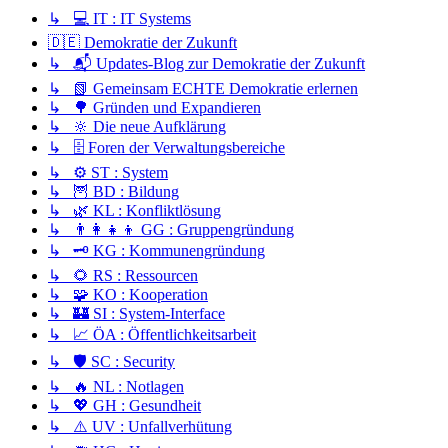
↳ 💻 IT : IT Systems
🇩🇪 Demokratie der Zukunft
↳ 📬 Updates-Blog zur Demokratie der Zukunft
↳ 📗 Gemeinsam ECHTE Demokratie erlernen
↳ 🌳 Gründen und Expandieren
↳ 🔆 Die neue Aufklärung
↳ 🗄️ Foren der Verwaltungsbereiche
↳ ⚙️ ST : System
↳ 🦉 BD : Bildung
↳ 🌿 KL : Konfliktlösung
↳ 👨‍👩‍👧‍👦 GG : Gruppengründung
↳ 🗝️ KG : Kommunengründung
↳ 🌻 RS : Ressourcen
↳ 🧩 KO : Kooperation
↳ 🏰 SI : System-Interface
↳ 📈 ÖA : Öffentlichkeitsarbeit
↳ 🛡️ SC : Security
↳ 🔥 NL : Notlagen
↳ 💖 GH : Gesundheit
↳ ⚠️ UV : Unfallverhütung