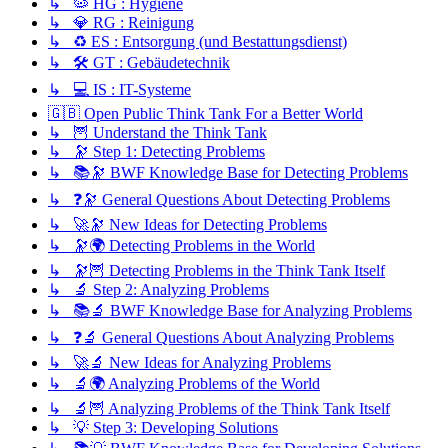
↳ 🦠 HG : Hygiene
↳ 💎 RG : Reinigung
↳ ♻️ ES : Entsorgung (und Bestattungsdienst)
↳ 🛠️ GT : Gebäudetechnik
↳ 💻 IS : IT-Systeme
🇬🇧 Open Public Think Tank For a Better World
↳ 🦉 Understand the Think Tank
↳ 🔭 Step 1: Detecting Problems
↳ 📚🔭 BWF Knowledge Base for Detecting Problems
↳ ❓🔭 General Questions About Detecting Problems
↳ 🚀🔭 New Ideas for Detecting Problems
↳ 🔭🌍 Detecting Problems in the World
↳ 🔭🦉 Detecting Problems in the Think Tank Itself
↳ 🔬 Step 2: Analyzing Problems
↳ 📚🔬 BWF Knowledge Base for Analyzing Problems
↳ ❓🔬 General Questions About Analyzing Problems
↳ 🚀🔬 New Ideas for Analyzing Problems
↳ 🔬🌍 Analyzing Problems of the World
↳ 🔬🦉 Analyzing Problems of the Think Tank Itself
↳ 💡 Step 3: Developing Solutions