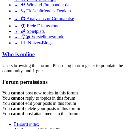
↳ 💔 Wir sind füreinander da
↳ 🔍 Tiefschürfendes Denken
↳ 📺 Analysen zur Coronakrise
↳ 🦋 Freie Diskussionen
↳ 🌈 Spielplatz
↳ 🧑🏽 Vorstellungsrunde
↳ ✍🏽 Nutzer-Blogs
Who is online
Users browsing this forum: Please log in or register to populate the
community. and 1 guest
Forum permissions
You
cannot
post new topics in this forum
You
cannot
reply to topics in this forum
You
cannot
edit your posts in this forum
You
cannot
delete your posts in this forum
You
cannot
post attachments in this forum
Board index