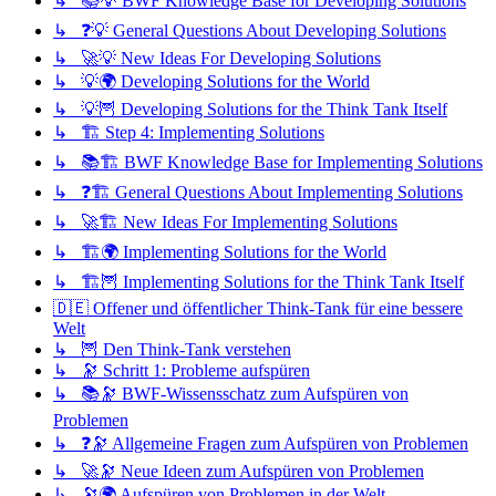
↳ 📚💡 BWF Knowledge Base for Developing Solutions
↳ ❓💡 General Questions About Developing Solutions
↳ 🚀💡 New Ideas For Developing Solutions
↳ 💡🌍 Developing Solutions for the World
↳ 💡🦉 Developing Solutions for the Think Tank Itself
↳ 🏗️ Step 4: Implementing Solutions
↳ 📚🏗️ BWF Knowledge Base for Implementing Solutions
↳ ❓🏗️ General Questions About Implementing Solutions
↳ 🚀🏗️ New Ideas For Implementing Solutions
↳ 🏗️🌍 Implementing Solutions for the World
↳ 🏗️🦉 Implementing Solutions for the Think Tank Itself
🇩🇪 Offener und öffentlicher Think-Tank für eine bessere
Welt
↳ 🦉 Den Think-Tank verstehen
↳ 🔭 Schritt 1: Probleme aufspüren
↳ 📚🔭 BWF-Wissensschatz zum Aufspüren von
Problemen
↳ ❓🔭 Allgemeine Fragen zum Aufspüren von Problemen
↳ 🚀🔭 Neue Ideen zum Aufspüren von Problemen
↳ 🔭🌍 Aufspüren von Problemen in der Welt