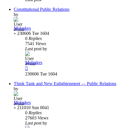
Constitutional Public Relations
by
Molaskes
»
230606 Tue 1604
0
Replies
7541
Views
Last post
by
Molaskes
230606 Tue 1604
Think Tank and New Enlightenment — Public Relations
by
Molaskes
»
211010 Sun 0041
0
Replies
27603
Views
Last post
by