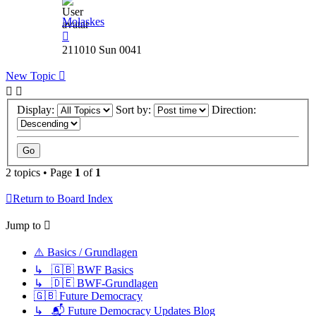
Molaskes
211010 Sun 0041
New Topic
Display:
Sort by:
Direction:
2 topics • Page
1
of
1
Return to Board Index
Jump to
⚠️ Basics / Grundlagen
↳ 🇬🇧 BWF Basics
↳ 🇩🇪 BWF-Grundlagen
🇬🇧 Future Democracy
↳ 📬 Future Democracy Updates Blog