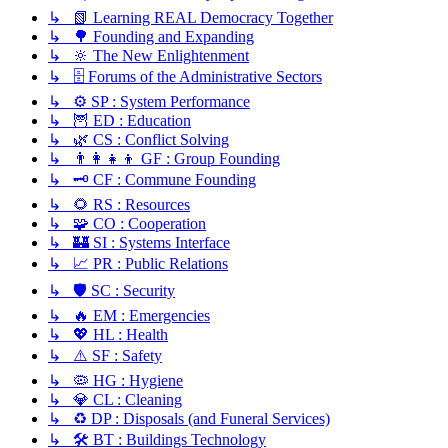
↳ 📗 Learning REAL Democracy Together
↳ 🌳 Founding and Expanding
↳ 🔆 The New Enlightenment
↳ 🗄️ Forums of the Administrative Sectors
↳ ⚙️ SP : System Performance
↳ 🦉 ED : Education
↳ 🌿 CS : Conflict Solving
↳ 👨‍👩‍👧‍👦 GF : Group Founding
↳ 🗝️ CF : Commune Founding
↳ 🌻 RS : Resources
↳ 🧩 CO : Cooperation
↳ 🏰 SI : Systems Interface
↳ 📈 PR : Public Relations
↳ 🛡️ SC : Security
↳ 🔥 EM : Emergencies
↳ 💖 HL : Health
↳ ⚠️ SF : Safety
↳ 🦠 HG : Hygiene
↳ 💎 CL : Cleaning
↳ ♻️ DP : Disposals (and Funeral Services)
↳ 🛠️ BT : Buildings Technology