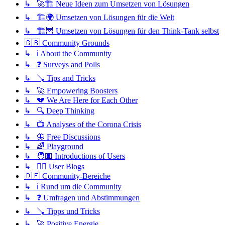
↳ 🚀🏗️ Neue Ideen zum Umsetzen von Lösungen
↳ 🏗️🌍 Umsetzen von Lösungen für die Welt
↳ 🏗️🦉 Umsetzen von Lösungen für den Think-Tank selbst
🇬🇧 Community Grounds
↳ ℹ️ About the Community
↳ ❓ Surveys and Polls
↳ 🪠 Tips and Tricks
↳ 🚀 Empowering Boosters
↳ 💔 We Are Here for Each Other
↳ 🔍 Deep Thinking
↳ 📺 Analyses of the Corona Crisis
↳ 🦋 Free Discussions
↳ 🌈 Playground
↳ 🧑🏽 Introductions of Users
↳ ✍🏽 User Blogs
🇩🇪 Community-Bereiche
↳ ℹ️ Rund um die Community
↳ ❓ Umfragen und Abstimmungen
↳ 🪠 Tipps und Tricks
↳ 🚀 Positive Energie