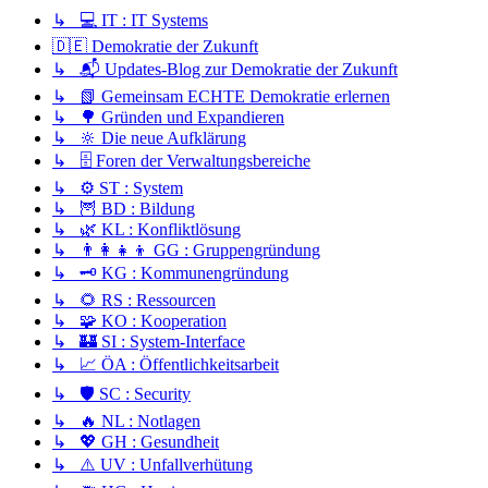
↳ 💻 IT : IT Systems
🇩🇪 Demokratie der Zukunft
↳ 📬 Updates-Blog zur Demokratie der Zukunft
↳ 📗 Gemeinsam ECHTE Demokratie erlernen
↳ 🌳 Gründen und Expandieren
↳ 🔆 Die neue Aufklärung
↳ 🗄️ Foren der Verwaltungsbereiche
↳ ⚙️ ST : System
↳ 🦉 BD : Bildung
↳ 🌿 KL : Konfliktlösung
↳ 👨‍👩‍👧‍👦 GG : Gruppengründung
↳ 🗝️ KG : Kommunengründung
↳ 🌻 RS : Ressourcen
↳ 🧩 KO : Kooperation
↳ 🏰 SI : System-Interface
↳ 📈 ÖA : Öffentlichkeitsarbeit
↳ 🛡️ SC : Security
↳ 🔥 NL : Notlagen
↳ 💖 GH : Gesundheit
↳ ⚠️ UV : Unfallverhütung