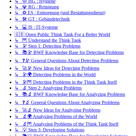
↳ 🦠 HG : Hygiene
↳ 💎 RG : Reinigung
↳ ♻️ ES : Entsorgung (und Bestattungsdienst)
↳ 🛠️ GT : Gebäudetechnik
↳ 💻 IS : IT-Systeme
🇬🇧 Open Public Think Tank For a Better World
↳ 🦉 Understand the Think Tank
↳ 🔭 Step 1: Detecting Problems
↳ 📚🔭 BWF Knowledge Base for Detecting Problems
↳ ❓🔭 General Questions About Detecting Problems
↳ 🚀🔭 New Ideas for Detecting Problems
↳ 🔭🌍 Detecting Problems in the World
↳ 🔭🦉 Detecting Problems in the Think Tank Itself
↳ 🔬 Step 2: Analyzing Problems
↳ 📚🔬 BWF Knowledge Base for Analyzing Problems
↳ ❓🔬 General Questions About Analyzing Problems
↳ 🚀🔬 New Ideas for Analyzing Problems
↳ 🔬🌍 Analyzing Problems of the World
↳ 🔬🦉 Analyzing Problems of the Think Tank Itself
↳ 💡 Step 3: Developing Solutions