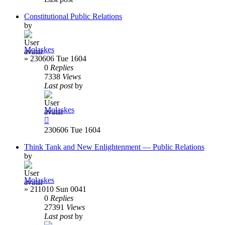
Constitutional Public Relations
by
Molaskes
»
230606 Tue 1604
0
Replies
7338
Views
Last post
by
Molaskes
230606 Tue 1604
Think Tank and New Enlightenment — Public Relations
by
Molaskes
»
211010 Sun 0041
0
Replies
27391
Views
Last post
by