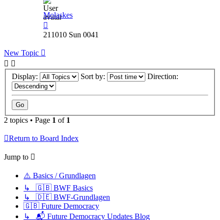
Molaskes
211010 Sun 0041
New Topic
Display:
Sort by:
Direction:
2 topics • Page
1
of
1
Return to Board Index
Jump to
⚠️ Basics / Grundlagen
↳ 🇬🇧 BWF Basics
↳ 🇩🇪 BWF-Grundlagen
🇬🇧 Future Democracy
↳ 📬 Future Democracy Updates Blog