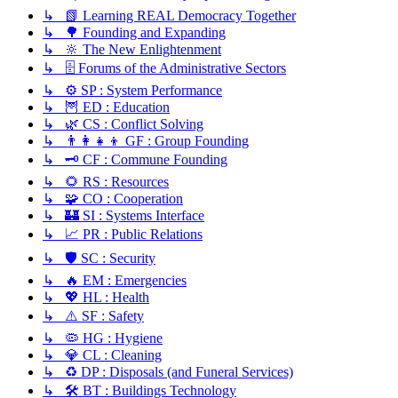
↳ 📗 Learning REAL Democracy Together
↳ 🌳 Founding and Expanding
↳ 🔆 The New Enlightenment
↳ 🗄️ Forums of the Administrative Sectors
↳ ⚙️ SP : System Performance
↳ 🦉 ED : Education
↳ 🌿 CS : Conflict Solving
↳ 👨‍👩‍👧‍👦 GF : Group Founding
↳ 🗝️ CF : Commune Founding
↳ 🌻 RS : Resources
↳ 🧩 CO : Cooperation
↳ 🏰 SI : Systems Interface
↳ 📈 PR : Public Relations
↳ 🛡️ SC : Security
↳ 🔥 EM : Emergencies
↳ 💖 HL : Health
↳ ⚠️ SF : Safety
↳ 🦠 HG : Hygiene
↳ 💎 CL : Cleaning
↳ ♻️ DP : Disposals (and Funeral Services)
↳ 🛠️ BT : Buildings Technology