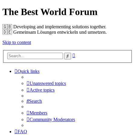
The Best World Forum
🇬🇧️ Developing and implementing solutions together.
🇩🇪️ Gemeinsam Lösungen entwickeln und umsetzen.
Skip to content
Advanced
Search
search
Quick links
Unanswered topics
Active topics
Search
Members
Community Moderators
FAQ