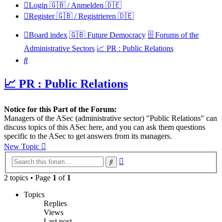
Login 🇬🇧 / Anmelden 🇩🇪
Register 🇬🇧 / Registrieren 🇩🇪
Board index
🇬🇧 Future Democracy
🗄️ Forums of the
Administrative Sectors
📈 PR : Public Relations
Search
📈 PR : Public Relations
Notice for this Part of the Forum:
Managers of the ASec (administrative sector) "Public Relations" can
discuss topics of this ASec here, and you can ask them questions
specific to the ASec to get answers from its managers.
New Topic
Advanced
Search
search
2 topics • Page
1
of
1
Topics
Replies
Views
Last post