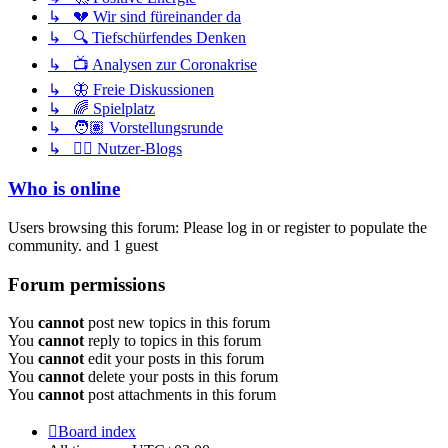
↳ 💔 Wir sind füreinander da
↳ 🔍 Tiefschürfendes Denken
↳ 📺 Analysen zur Coronakrise
↳ 🦋 Freie Diskussionen
↳ 🌈 Spielplatz
↳ 🧑🏽 Vorstellungsrunde
↳ ✍🏽 Nutzer-Blogs
Who is online
Users browsing this forum: Please log in or register to populate the
community. and 1 guest
Forum permissions
You
cannot
post new topics in this forum
You
cannot
reply to topics in this forum
You
cannot
edit your posts in this forum
You
cannot
delete your posts in this forum
You
cannot
post attachments in this forum
Board index