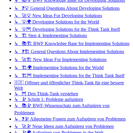
↳ 📚💡 BWF Knowledge Base for Developing Solutions
↳ ❓💡 General Questions About Developing Solutions
↳ 🚀💡 New Ideas For Developing Solutions
↳ 💡🌍 Developing Solutions for the World
↳ 💡🦉 Developing Solutions for the Think Tank Itself
↳ 🏗️ Step 4: Implementing Solutions
↳ 📚🏗️ BWF Knowledge Base for Implementing Solutions
↳ ❓🏗️ General Questions About Implementing Solutions
↳ 🚀🏗️ New Ideas For Implementing Solutions
↳ 🏗️🌍 Implementing Solutions for the World
↳ 🏗️🦉 Implementing Solutions for the Think Tank Itself
🇩🇪 Offener und öffentlicher Think-Tank für eine bessere
Welt
↳ 🦉 Den Think-Tank verstehen
↳ 🔭 Schritt 1: Probleme aufspüren
↳ 📚🔭 BWF-Wissensschatz zum Aufspüren von
Problemen
↳ ❓🔭 Allgemeine Fragen zum Aufspüren von Problemen
↳ 🚀🔭 Neue Ideen zum Aufspüren von Problemen
↳ 🔭🌍 Aufspüren von Problemen in der Welt