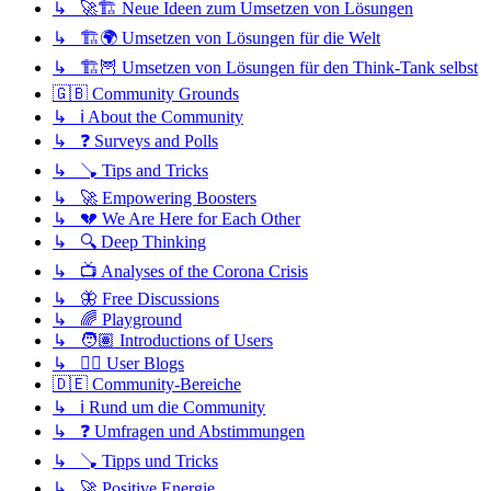
↳ 🚀🏗️ Neue Ideen zum Umsetzen von Lösungen
↳ 🏗️🌍 Umsetzen von Lösungen für die Welt
↳ 🏗️🦉 Umsetzen von Lösungen für den Think-Tank selbst
🇬🇧 Community Grounds
↳ ℹ️ About the Community
↳ ❓ Surveys and Polls
↳ 🪠 Tips and Tricks
↳ 🚀 Empowering Boosters
↳ 💔 We Are Here for Each Other
↳ 🔍 Deep Thinking
↳ 📺 Analyses of the Corona Crisis
↳ 🦋 Free Discussions
↳ 🌈 Playground
↳ 🧑🏽 Introductions of Users
↳ ✍🏽 User Blogs
🇩🇪 Community-Bereiche
↳ ℹ️ Rund um die Community
↳ ❓ Umfragen und Abstimmungen
↳ 🪠 Tipps und Tricks
↳ 🚀 Positive Energie