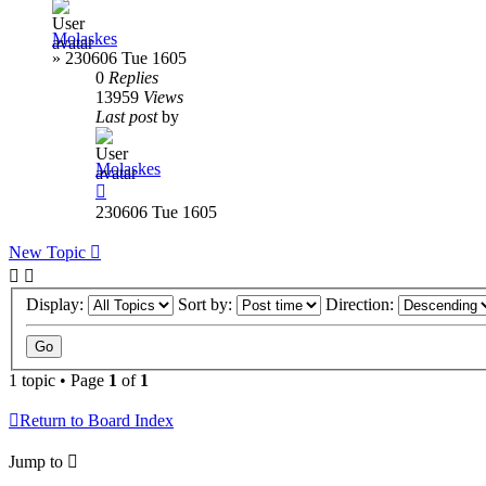
Molaskes
»
230606 Tue 1605
0
Replies
13959
Views
Last post
by
Molaskes
230606 Tue 1605
New Topic
Display:
Sort by:
Direction:
1 topic • Page
1
of
1
Return to Board Index
Jump to