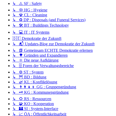
↳ ⚠️ SF : Safety
↳ 🦠 HG : Hygiene
↳ 💎 CL : Cleaning
↳ ♻️ DP : Disposals (and Funeral Services)
↳ 🛠️ BT : Buildings Technology
↳ 💻 IT : IT Systems
🇩🇪 Demokratie der Zukunft
↳ 📬 Updates-Blog zur Demokratie der Zukunft
↳ 📗 Gemeinsam ECHTE Demokratie erlernen
↳ 🌳 Gründen und Expandieren
↳ 🔆 Die neue Aufklärung
↳ 🗄️ Foren der Verwaltungsbereiche
↳ ⚙️ ST : System
↳ 🦉 BD : Bildung
↳ 🌿 KL : Konfliktlösung
↳ 👨‍👩‍👧‍👦 GG : Gruppengründung
↳ 🗝️ KG : Kommunengründung
↳ 🌻 RS : Ressourcen
↳ 🧩 KO : Kooperation
↳ 🏰 SI : System-Interface
↳ 📈 ÖA : Öffentlichkeitsarbeit