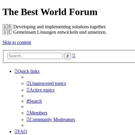
The Best World Forum
🇬🇧️ Developing and implementing solutions together.
🇩🇪️ Gemeinsam Lösungen entwickeln und umsetzen.
Skip to content
Advanced
Search
search
Quick links
Unanswered topics
Active topics
Search
Members
Community Moderators
FAQ