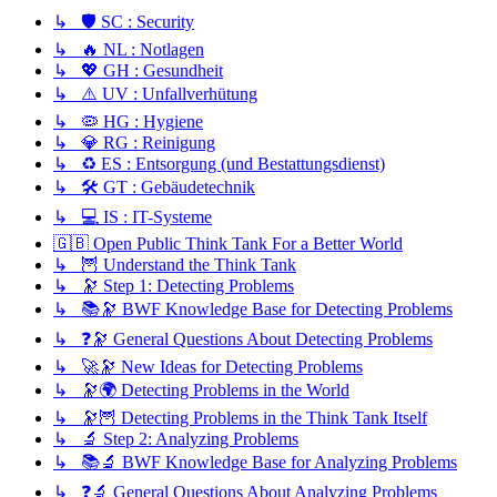
↳ 🛡️ SC : Security
↳ 🔥 NL : Notlagen
↳ 💖 GH : Gesundheit
↳ ⚠️ UV : Unfallverhütung
↳ 🦠 HG : Hygiene
↳ 💎 RG : Reinigung
↳ ♻️ ES : Entsorgung (und Bestattungsdienst)
↳ 🛠️ GT : Gebäudetechnik
↳ 💻 IS : IT-Systeme
🇬🇧 Open Public Think Tank For a Better World
↳ 🦉 Understand the Think Tank
↳ 🔭 Step 1: Detecting Problems
↳ 📚🔭 BWF Knowledge Base for Detecting Problems
↳ ❓🔭 General Questions About Detecting Problems
↳ 🚀🔭 New Ideas for Detecting Problems
↳ 🔭🌍 Detecting Problems in the World
↳ 🔭🦉 Detecting Problems in the Think Tank Itself
↳ 🔬 Step 2: Analyzing Problems
↳ 📚🔬 BWF Knowledge Base for Analyzing Problems
↳ ❓🔬 General Questions About Analyzing Problems