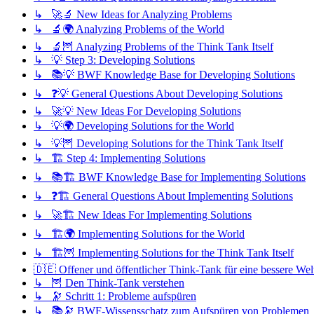
↳ 🚀🔬 New Ideas for Analyzing Problems
↳ 🔬🌍 Analyzing Problems of the World
↳ 🔬🦉 Analyzing Problems of the Think Tank Itself
↳ 💡 Step 3: Developing Solutions
↳ 📚💡 BWF Knowledge Base for Developing Solutions
↳ ❓💡 General Questions About Developing Solutions
↳ 🚀💡 New Ideas For Developing Solutions
↳ 💡🌍 Developing Solutions for the World
↳ 💡🦉 Developing Solutions for the Think Tank Itself
↳ 🏗️ Step 4: Implementing Solutions
↳ 📚🏗️ BWF Knowledge Base for Implementing Solutions
↳ ❓🏗️ General Questions About Implementing Solutions
↳ 🚀🏗️ New Ideas For Implementing Solutions
↳ 🏗️🌍 Implementing Solutions for the World
↳ 🏗️🦉 Implementing Solutions for the Think Tank Itself
🇩🇪 Offener und öffentlicher Think-Tank für eine bessere Wel
↳ 🦉 Den Think-Tank verstehen
↳ 🔭 Schritt 1: Probleme aufspüren
↳ 📚🔭 BWF-Wissensschatz zum Aufspüren von Problemen