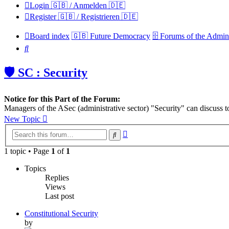
Login 🇬🇧 / Anmelden 🇩🇪
Register 🇬🇧 / Registrieren 🇩🇪
Board index
🇬🇧 Future Democracy
🗄️ Forums of the Admini
Search
🛡️ SC : Security
Notice for this Part of the Forum:
Managers of the ASec (administrative sector) "Security" can discuss t
New Topic
Advanced
Search
search
1 topic • Page
1
of
1
Topics
Replies
Views
Last post
Constitutional Security
by