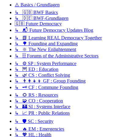
⚠️ Basics / Grundlagen
↳ 🇬🇧 BWF Basics
↳ 🇩🇪 BWF-Grundlagen
🇬🇧 Future Democracy
↳ 📬 Future Democracy Updates Blog
↳ 📗 Learning REAL Democracy Together
↳ 🌳 Founding and Expanding
↳ 🔆 The New Enlightenment
↳ 🗄️ Forums of the Administrative Sectors
↳ ⚙️ SP : System Performance
↳ 🦉 ED : Education
↳ 🌿 CS : Conflict Solving
↳ 👨‍👩‍👧‍👦 GF : Group Founding
↳ 🗝️ CF : Commune Founding
↳ 🌻 RS : Resources
↳ 🧩 CO : Cooperation
↳ 🏰 SI : Systems Interface
↳ 📈 PR : Public Relations
↳ 🛡️ SC : Security
↳ 🔥 EM : Emergencies
↳ 💖 HL : Health