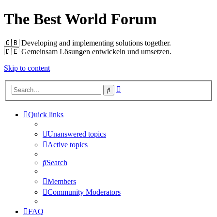
The Best World Forum
🇬🇧️ Developing and implementing solutions together.
🇩🇪️ Gemeinsam Lösungen entwickeln und umsetzen.
Skip to content
Advanced
Search
search
Quick links
Unanswered topics
Active topics
Search
Members
Community Moderators
FAQ