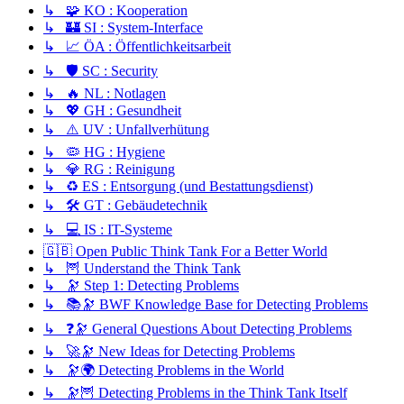
↳ 🧩 KO : Kooperation
↳ 🏰 SI : System-Interface
↳ 📈 ÖA : Öffentlichkeitsarbeit
↳ 🛡️ SC : Security
↳ 🔥 NL : Notlagen
↳ 💖 GH : Gesundheit
↳ ⚠️ UV : Unfallverhütung
↳ 🦠 HG : Hygiene
↳ 💎 RG : Reinigung
↳ ♻️ ES : Entsorgung (und Bestattungsdienst)
↳ 🛠️ GT : Gebäudetechnik
↳ 💻 IS : IT-Systeme
🇬🇧 Open Public Think Tank For a Better World
↳ 🦉 Understand the Think Tank
↳ 🔭 Step 1: Detecting Problems
↳ 📚🔭 BWF Knowledge Base for Detecting Problems
↳ ❓🔭 General Questions About Detecting Problems
↳ 🚀🔭 New Ideas for Detecting Problems
↳ 🔭🌍 Detecting Problems in the World
↳ 🔭🦉 Detecting Problems in the Think Tank Itself