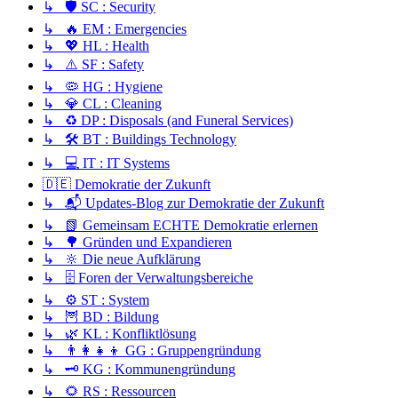
↳ 🛡️ SC : Security
↳ 🔥 EM : Emergencies
↳ 💖 HL : Health
↳ ⚠️ SF : Safety
↳ 🦠 HG : Hygiene
↳ 💎 CL : Cleaning
↳ ♻️ DP : Disposals (and Funeral Services)
↳ 🛠️ BT : Buildings Technology
↳ 💻 IT : IT Systems
🇩🇪 Demokratie der Zukunft
↳ 📬 Updates-Blog zur Demokratie der Zukunft
↳ 📗 Gemeinsam ECHTE Demokratie erlernen
↳ 🌳 Gründen und Expandieren
↳ 🔆 Die neue Aufklärung
↳ 🗄️ Foren der Verwaltungsbereiche
↳ ⚙️ ST : System
↳ 🦉 BD : Bildung
↳ 🌿 KL : Konfliktlösung
↳ 👨‍👩‍👧‍👦 GG : Gruppengründung
↳ 🗝️ KG : Kommunengründung
↳ 🌻 RS : Ressourcen