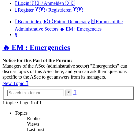
Login 🇬🇧 / Anmelden 🇩🇪
Register 🇬🇧 / Registrieren 🇩🇪
Board index
🇬🇧 Future Democracy
🗄️ Forums of the
Administrative Sectors
🔥 EM : Emergencies
Search
🔥 EM : Emergencies
Notice for this Part of the Forum:
Managers of the ASec (administrative sector) "Emergencies" can
discuss topics of this ASec here, and you can ask them questions
specific to the ASec to get answers from its managers.
New Topic
Advanced
Search
search
1 topic • Page
1
of
1
Topics
Replies
Views
Last post