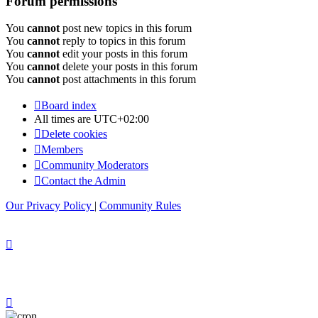
Forum permissions
You
cannot
post new topics in this forum
You
cannot
reply to topics in this forum
You
cannot
edit your posts in this forum
You
cannot
delete your posts in this forum
You
cannot
post attachments in this forum
Board index
All times are
UTC+02:00
Delete cookies
Members
Community Moderators
Contact the Admin
Our Privacy Policy
|
Community Rules