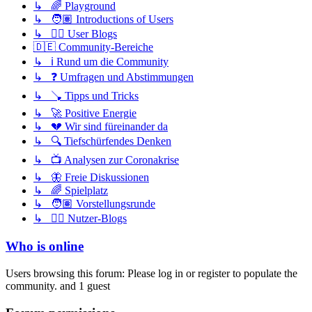
↳ 🌈 Playground
↳ 🧑🏽 Introductions of Users
↳ ✍🏽 User Blogs
🇩🇪 Community-Bereiche
↳ ℹ️ Rund um die Community
↳ ❓ Umfragen und Abstimmungen
↳ 🪠 Tipps und Tricks
↳ 🚀 Positive Energie
↳ 💔 Wir sind füreinander da
↳ 🔍 Tiefschürfendes Denken
↳ 📺 Analysen zur Coronakrise
↳ 🦋 Freie Diskussionen
↳ 🌈 Spielplatz
↳ 🧑🏽 Vorstellungsrunde
↳ ✍🏽 Nutzer-Blogs
Who is online
Users browsing this forum: Please log in or register to populate the
community. and 1 guest