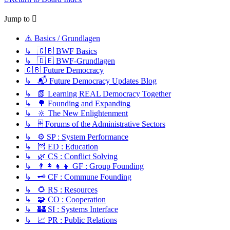
Jump to
⚠️ Basics / Grundlagen
↳ 🇬🇧 BWF Basics
↳ 🇩🇪 BWF-Grundlagen
🇬🇧 Future Democracy
↳ 📬 Future Democracy Updates Blog
↳ 📗 Learning REAL Democracy Together
↳ 🌳 Founding and Expanding
↳ 🔆 The New Enlightenment
↳ 🗄️ Forums of the Administrative Sectors
↳ ⚙️ SP : System Performance
↳ 🦉 ED : Education
↳ 🌿 CS : Conflict Solving
↳ 👨‍👩‍👧‍👦 GF : Group Founding
↳ 🗝️ CF : Commune Founding
↳ 🌻 RS : Resources
↳ 🧩 CO : Cooperation
↳ 🏰 SI : Systems Interface
↳ 📈 PR : Public Relations