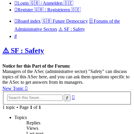
Login 🇬🇧 / Anmelden 🇩🇪
Register 🇬🇧 / Registrieren 🇩🇪
Board index
🇬🇧 Future Democracy
🗄️ Forums of the
Administrative Sectors
⚠️ SF : Safety
Search
⚠️ SF : Safety
Notice for this Part of the Forum:
Managers of the ASec (administrative sector) "Safety" can discuss
topics of this ASec here, and you can ask them questions specific to
the ASec to get answers from its managers.
New Topic
Advanced
Search
search
1 topic • Page
1
of
1
Topics
Replies
Views
Last post