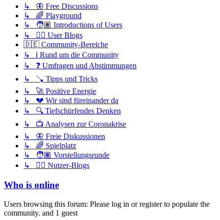
↳ 🦋 Free Discussions
↳ 🌈 Playground
↳ 🧑🏽 Introductions of Users
↳ ✍🏽 User Blogs
🇩🇪 Community-Bereiche
↳ ℹ️ Rund um die Community
↳ ❓ Umfragen und Abstimmungen
↳ 🪠 Tipps und Tricks
↳ 🚀 Positive Energie
↳ 💔 Wir sind füreinander da
↳ 🔍 Tiefschürfendes Denken
↳ 📺 Analysen zur Coronakrise
↳ 🦋 Freie Diskussionen
↳ 🌈 Spielplatz
↳ 🧑🏽 Vorstellungsrunde
↳ ✍🏽 Nutzer-Blogs
Who is online
Users browsing this forum: Please log in or register to populate the
community. and 1 guest