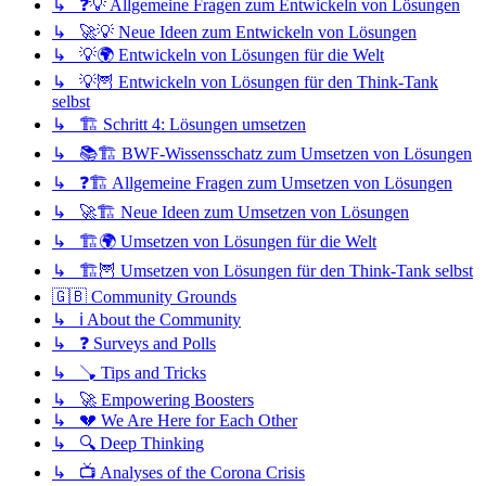
↳ ❓💡 Allgemeine Fragen zum Entwickeln von Lösungen
↳ 🚀💡 Neue Ideen zum Entwickeln von Lösungen
↳ 💡🌍 Entwickeln von Lösungen für die Welt
↳ 💡🦉 Entwickeln von Lösungen für den Think-Tank
selbst
↳ 🏗️ Schritt 4: Lösungen umsetzen
↳ 📚🏗️ BWF-Wissensschatz zum Umsetzen von Lösungen
↳ ❓🏗️ Allgemeine Fragen zum Umsetzen von Lösungen
↳ 🚀🏗️ Neue Ideen zum Umsetzen von Lösungen
↳ 🏗️🌍 Umsetzen von Lösungen für die Welt
↳ 🏗️🦉 Umsetzen von Lösungen für den Think-Tank selbst
🇬🇧 Community Grounds
↳ ℹ️ About the Community
↳ ❓ Surveys and Polls
↳ 🪠 Tips and Tricks
↳ 🚀 Empowering Boosters
↳ 💔 We Are Here for Each Other
↳ 🔍 Deep Thinking
↳ 📺 Analyses of the Corona Crisis