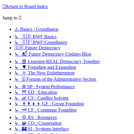
Return to Board Index
Jump to
⚠️ Basics / Grundlagen
↳ 🇬🇧 BWF Basics
↳ 🇩🇪 BWF-Grundlagen
🇬🇧 Future Democracy
↳ 📬 Future Democracy Updates Blog
↳ 📗 Learning REAL Democracy Together
↳ 🌳 Founding and Expanding
↳ 🔆 The New Enlightenment
↳ 🗄️ Forums of the Administrative Sectors
↳ ⚙️ SP : System Performance
↳ 🦉 ED : Education
↳ 🌿 CS : Conflict Solving
↳ 👨‍👩‍👧‍👦 GF : Group Founding
↳ 🗝️ CF : Commune Founding
↳ 🌻 RS : Resources
↳ 🧩 CO : Cooperation
↳ 🏰 SI : Systems Interface