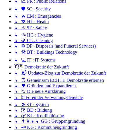
↳ 📈 PR : Public Relations
↳ 🛡️ SC : Security
↳ 🔥 EM : Emergencies
↳ 💖 HL : Health
↳ ⚠️ SF : Safety
↳ 🦠 HG : Hygiene
↳ 💎 CL : Cleaning
↳ ♻️ DP : Disposals (and Funeral Services)
↳ 🛠️ BT : Buildings Technology
↳ 💻 IT : IT Systems
🇩🇪 Demokratie der Zukunft
↳ 📬 Updates-Blog zur Demokratie der Zukunft
↳ 📗 Gemeinsam ECHTE Demokratie erlernen
↳ 🌳 Gründen und Expandieren
↳ 🔆 Die neue Aufklärung
↳ 🗄️ Foren der Verwaltungsbereiche
↳ ⚙️ ST : System
↳ 🦉 BD : Bildung
↳ 🌿 KL : Konfliktlösung
↳ 👨‍👩‍👧‍👦 GG : Gruppengründung
↳ 🗝️ KG : Kommunengründung