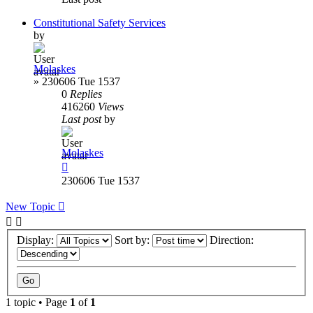
Constitutional Safety Services
by
Molaskes
»
230606 Tue 1537
0
Replies
416260
Views
Last post
by
Molaskes
230606 Tue 1537
New Topic
Display:
Sort by:
Direction:
1 topic • Page
1
of
1