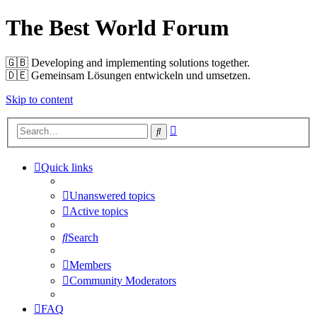
The Best World Forum
🇬🇧️ Developing and implementing solutions together.
🇩🇪️ Gemeinsam Lösungen entwickeln und umsetzen.
Skip to content
Advanced
Search
search
Quick links
Unanswered topics
Active topics
Search
Members
Community Moderators
FAQ