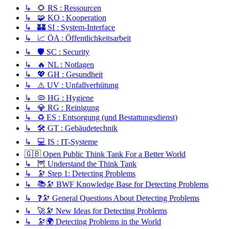
↳ 🌻 RS : Ressourcen
↳ 🧩 KO : Kooperation
↳ 🏰 SI : System-Interface
↳ 📈 ÖA : Öffentlichkeitsarbeit
↳ 🛡️ SC : Security
↳ 🔥 NL : Notlagen
↳ 💖 GH : Gesundheit
↳ ⚠️ UV : Unfallverhütung
↳ 🦠 HG : Hygiene
↳ 💎 RG : Reinigung
↳ ♻️ ES : Entsorgung (und Bestattungsdienst)
↳ 🛠️ GT : Gebäudetechnik
↳ 💻 IS : IT-Systeme
🇬🇧 Open Public Think Tank For a Better World
↳ 🦉 Understand the Think Tank
↳ 🔭 Step 1: Detecting Problems
↳ 📚🔭 BWF Knowledge Base for Detecting Problems
↳ ❓🔭 General Questions About Detecting Problems
↳ 🚀🔭 New Ideas for Detecting Problems
↳ 🔭🌍 Detecting Problems in the World