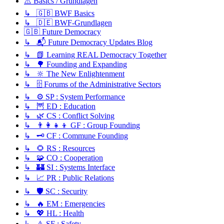
⚠️ Basics / Grundlagen
↳ 🇬🇧 BWF Basics
↳ 🇩🇪 BWF-Grundlagen
🇬🇧 Future Democracy
↳ 📬 Future Democracy Updates Blog
↳ 📗 Learning REAL Democracy Together
↳ 🌳 Founding and Expanding
↳ 🔆 The New Enlightenment
↳ 🗄️ Forums of the Administrative Sectors
↳ ⚙️ SP : System Performance
↳ 🦉 ED : Education
↳ 🌿 CS : Conflict Solving
↳ 👨‍👩‍👧‍👦 GF : Group Founding
↳ 🗝️ CF : Commune Founding
↳ 🌻 RS : Resources
↳ 🧩 CO : Cooperation
↳ 🏰 SI : Systems Interface
↳ 📈 PR : Public Relations
↳ 🛡️ SC : Security
↳ 🔥 EM : Emergencies
↳ 💖 HL : Health
↳ ⚠️ SF : Safety