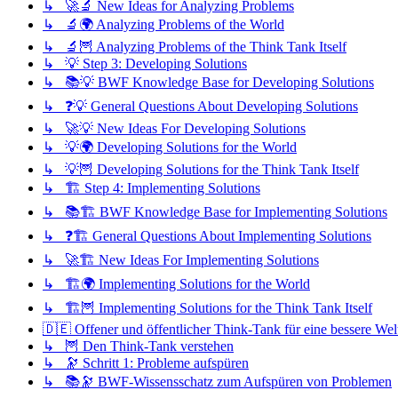
↳ 🚀🔬 New Ideas for Analyzing Problems
↳ 🔬🌍 Analyzing Problems of the World
↳ 🔬🦉 Analyzing Problems of the Think Tank Itself
↳ 💡 Step 3: Developing Solutions
↳ 📚💡 BWF Knowledge Base for Developing Solutions
↳ ❓💡 General Questions About Developing Solutions
↳ 🚀💡 New Ideas For Developing Solutions
↳ 💡🌍 Developing Solutions for the World
↳ 💡🦉 Developing Solutions for the Think Tank Itself
↳ 🏗️ Step 4: Implementing Solutions
↳ 📚🏗️ BWF Knowledge Base for Implementing Solutions
↳ ❓🏗️ General Questions About Implementing Solutions
↳ 🚀🏗️ New Ideas For Implementing Solutions
↳ 🏗️🌍 Implementing Solutions for the World
↳ 🏗️🦉 Implementing Solutions for the Think Tank Itself
🇩🇪 Offener und öffentlicher Think-Tank für eine bessere Wel
↳ 🦉 Den Think-Tank verstehen
↳ 🔭 Schritt 1: Probleme aufspüren
↳ 📚🔭 BWF-Wissensschatz zum Aufspüren von Problemen