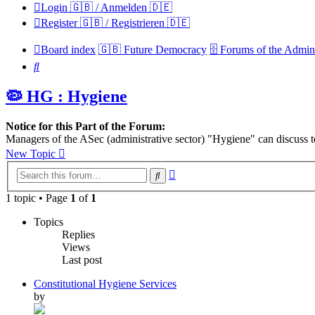
Login 🇬🇧 / Anmelden 🇩🇪
Register 🇬🇧 / Registrieren 🇩🇪
Board index
🇬🇧 Future Democracy
🗄️ Forums of the Admini
Search
🦠 HG : Hygiene
Notice for this Part of the Forum:
Managers of the ASec (administrative sector) "Hygiene" can discuss to
New Topic
Advanced
Search
search
1 topic • Page
1
of
1
Topics
Replies
Views
Last post
Constitutional Hygiene Services
by