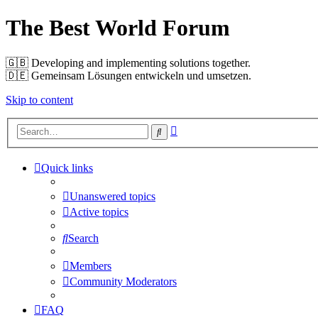
The Best World Forum
🇬🇧️ Developing and implementing solutions together.
🇩🇪️ Gemeinsam Lösungen entwickeln und umsetzen.
Skip to content
Advanced
Search
search
Quick links
Unanswered topics
Active topics
Search
Members
Community Moderators
FAQ