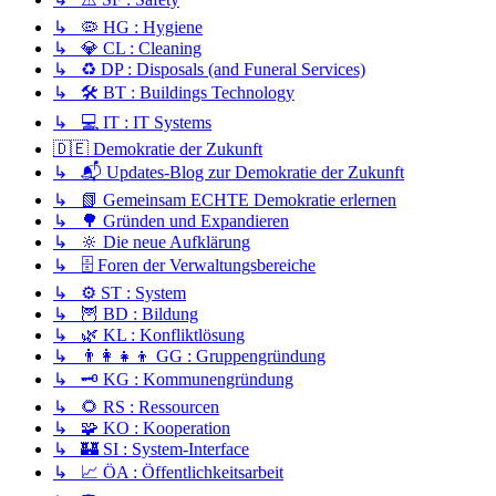
↳ 🦠 HG : Hygiene
↳ 💎 CL : Cleaning
↳ ♻️ DP : Disposals (and Funeral Services)
↳ 🛠️ BT : Buildings Technology
↳ 💻 IT : IT Systems
🇩🇪 Demokratie der Zukunft
↳ 📬 Updates-Blog zur Demokratie der Zukunft
↳ 📗 Gemeinsam ECHTE Demokratie erlernen
↳ 🌳 Gründen und Expandieren
↳ 🔆 Die neue Aufklärung
↳ 🗄️ Foren der Verwaltungsbereiche
↳ ⚙️ ST : System
↳ 🦉 BD : Bildung
↳ 🌿 KL : Konfliktlösung
↳ 👨‍👩‍👧‍👦 GG : Gruppengründung
↳ 🗝️ KG : Kommunengründung
↳ 🌻 RS : Ressourcen
↳ 🧩 KO : Kooperation
↳ 🏰 SI : System-Interface
↳ 📈 ÖA : Öffentlichkeitsarbeit