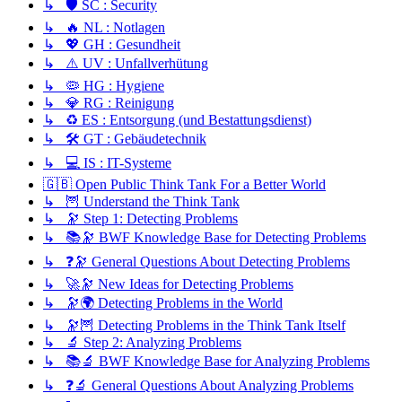
↳ 🛡️ SC : Security
↳ 🔥 NL : Notlagen
↳ 💖 GH : Gesundheit
↳ ⚠️ UV : Unfallverhütung
↳ 🦠 HG : Hygiene
↳ 💎 RG : Reinigung
↳ ♻️ ES : Entsorgung (und Bestattungsdienst)
↳ 🛠️ GT : Gebäudetechnik
↳ 💻 IS : IT-Systeme
🇬🇧 Open Public Think Tank For a Better World
↳ 🦉 Understand the Think Tank
↳ 🔭 Step 1: Detecting Problems
↳ 📚🔭 BWF Knowledge Base for Detecting Problems
↳ ❓🔭 General Questions About Detecting Problems
↳ 🚀🔭 New Ideas for Detecting Problems
↳ 🔭🌍 Detecting Problems in the World
↳ 🔭🦉 Detecting Problems in the Think Tank Itself
↳ 🔬 Step 2: Analyzing Problems
↳ 📚🔬 BWF Knowledge Base for Analyzing Problems
↳ ❓🔬 General Questions About Analyzing Problems