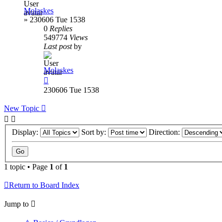
Molaskes
»
230606 Tue 1538
0
Replies
549774
Views
Last post
by
Molaskes
230606 Tue 1538
New Topic
Display:
Sort by:
Direction:
1 topic • Page
1
of
1
Return to Board Index
Jump to