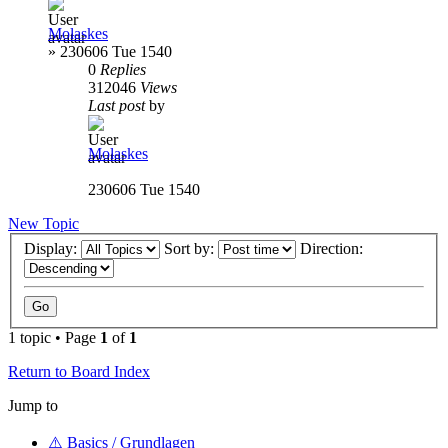
Molaskes
»
230606 Tue 1540
0
Replies
312046
Views
Last post
by
Molaskes
230606 Tue 1540
New Topic
Display:
Sort by:
Direction:
1 topic • Page
1
of
1
Return to Board Index
Jump to
⚠️ Basics / Grundlagen