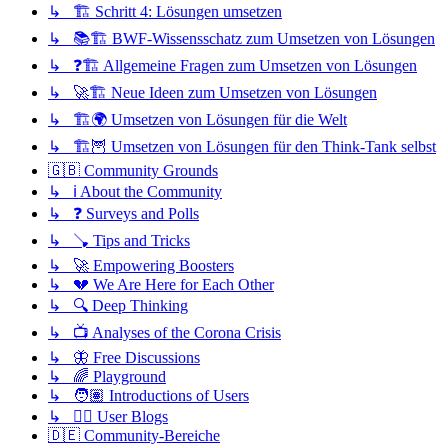
↳ 🏗️ Schritt 4: Lösungen umsetzen
↳ 📚🏗️ BWF-Wissensschatz zum Umsetzen von Lösungen
↳ ❓🏗️ Allgemeine Fragen zum Umsetzen von Lösungen
↳ 🚀🏗️ Neue Ideen zum Umsetzen von Lösungen
↳ 🏗️🌍 Umsetzen von Lösungen für die Welt
↳ 🏗️🦉 Umsetzen von Lösungen für den Think-Tank selbst
🇬🇧 Community Grounds
↳ ℹ️ About the Community
↳ ❓ Surveys and Polls
↳ 🪠 Tips and Tricks
↳ 🚀 Empowering Boosters
↳ 💔 We Are Here for Each Other
↳ 🔍 Deep Thinking
↳ 📺 Analyses of the Corona Crisis
↳ 🦋 Free Discussions
↳ 🌈 Playground
↳ 🧑🏽 Introductions of Users
↳ ✍🏽 User Blogs
🇩🇪 Community-Bereiche