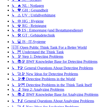
↳ 🔥 NL : Notlagen
↳ 💖 GH : Gesundheit
↳ ⚠️ UV : Unfallverhütung
↳ 🦠 HG : Hygiene
↳ 💎 RG : Reinigung
↳ ♻️ ES : Entsorgung (und Bestattungsdienst)
↳ 🛠️ GT : Gebäudetechnik
↳ 💻 IS : IT-Systeme
🇬🇧 Open Public Think Tank For a Better World
↳ 🦉 Understand the Think Tank
↳ 🔭 Step 1: Detecting Problems
↳ 📚🔭 BWF Knowledge Base for Detecting Problems
↳ ❓🔭 General Questions About Detecting Problems
↳ 🚀🔭 New Ideas for Detecting Problems
↳ 🔭🌍 Detecting Problems in the World
↳ 🔭🦉 Detecting Problems in the Think Tank Itself
↳ 🔬 Step 2: Analyzing Problems
↳ 📚🔬 BWF Knowledge Base for Analyzing Problems
↳ ❓🔬 General Questions About Analyzing Problems
↳ 🚀🔬 New Ideas for Analyzing Problems