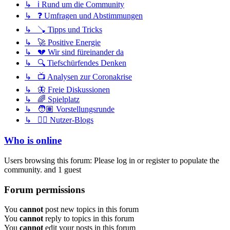
↳ ℹ️ Rund um die Community
↳ ❓ Umfragen und Abstimmungen
↳ 🪠 Tipps und Tricks
↳ 🚀 Positive Energie
↳ 💔 Wir sind füreinander da
↳ 🔍 Tiefschürfendes Denken
↳ 📺 Analysen zur Coronakrise
↳ 🦋 Freie Diskussionen
↳ 🌈 Spielplatz
↳ 🧑🏽 Vorstellungsrunde
↳ ✍🏽 Nutzer-Blogs
Who is online
Users browsing this forum: Please log in or register to populate the
community. and 1 guest
Forum permissions
You
cannot
post new topics in this forum
You
cannot
reply to topics in this forum
You
cannot
edit your posts in this forum