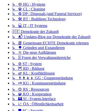
↳ 🦠 HG : Hygiene
↳ 💎 CL : Cleaning
↳ ♻️ DP : Disposals (and Funeral Services)
↳ 🛠️ BT : Buildings Technology
↳ 💻 IT : IT Systems
🇩🇪 Demokratie der Zukunft
↳ 📬 Updates-Blog zur Demokratie der Zukunft
↳ 📗 Gemeinsam ECHTE Demokratie erlernen
↳ 🌳 Gründen und Expandieren
↳ 🔆 Die neue Aufklärung
↳ 🗄️ Foren der Verwaltungsbereiche
↳ ⚙️ ST : System
↳ 🦉 BD : Bildung
↳ 🌿 KL : Konfliktlösung
↳ 👨‍👩‍👧‍👦 GG : Gruppengründung
↳ 🗝️ KG : Kommunengründung
↳ 🌻 RS : Ressourcen
↳ 🧩 KO : Kooperation
↳ 🏰 SI : System-Interface
↳ 📈 ÖA : Öffentlichkeitsarbeit
↳ 🛡️ SC : Security