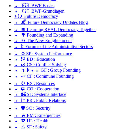
↳ 🇬🇧 BWF Basics
↳ 🇩🇪 BWF-Grundlagen
🇬🇧 Future Democracy
↳ 📬 Future Democracy Updates Blog
↳ 📗 Learning REAL Democracy Together
↳ 🌳 Founding and Expanding
↳ 🔆 The New Enlightenment
↳ 🗄️ Forums of the Administrative Sectors
↳ ⚙️ SP : System Performance
↳ 🦉 ED : Education
↳ 🌿 CS : Conflict Solving
↳ 👨‍👩‍👧‍👦 GF : Group Founding
↳ 🗝️ CF : Commune Founding
↳ 🌻 RS : Resources
↳ 🧩 CO : Cooperation
↳ 🏰 SI : Systems Interface
↳ 📈 PR : Public Relations
↳ 🛡️ SC : Security
↳ 🔥 EM : Emergencies
↳ 💖 HL : Health
↳ ⚠️ SF : Safety