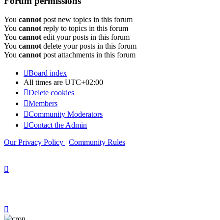
Forum permissions
You
cannot
post new topics in this forum
You
cannot
reply to topics in this forum
You
cannot
edit your posts in this forum
You
cannot
delete your posts in this forum
You
cannot
post attachments in this forum
Board index
All times are
UTC+02:00
Delete cookies
Members
Community Moderators
Contact the Admin
Our Privacy Policy
|
Community Rules