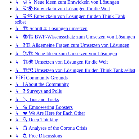
↳ 🚀💡 Neue Ideen zum Entwickeln von Lösungen
↳ 💡🌍 Entwickeln von Lösungen für die Welt
↳ 💡🦉 Entwickeln von Lösungen für den Think-Tank
selbst
↳ 🏗️ Schritt 4: Lösungen umsetzen
↳ 📚🏗️ BWF-Wissensschatz zum Umsetzen von Lösungen
↳ ❓🏗️ Allgemeine Fragen zum Umsetzen von Lösungen
↳ 🚀🏗️ Neue Ideen zum Umsetzen von Lösungen
↳ 🏗️🌍 Umsetzen von Lösungen für die Welt
↳ 🏗️🦉 Umsetzen von Lösungen für den Think-Tank selbst
🇬🇧 Community Grounds
↳ ℹ️ About the Community
↳ ❓ Surveys and Polls
↳ 🪠 Tips and Tricks
↳ 🚀 Empowering Boosters
↳ 💔 We Are Here for Each Other
↳ 🔍 Deep Thinking
↳ 📺 Analyses of the Corona Crisis
↳ 🦋 Free Discussions