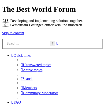
The Best World Forum
🇬🇧️ Developing and implementing solutions together.
🇩🇪️ Gemeinsam Lösungen entwickeln und umsetzen.
Skip to content
Advanced
Search
search
Quick links
Unanswered topics
Active topics
Search
Members
Community Moderators
FAQ