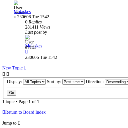
Molaskes
»
230606 Tue 1542
0
Replies
281411
Views
Last post
by
Molaskes
230606 Tue 1542
New Topic
Display:
Sort by:
Direction:
1 topic • Page
1
of
1
Return to Board Index
Jump to