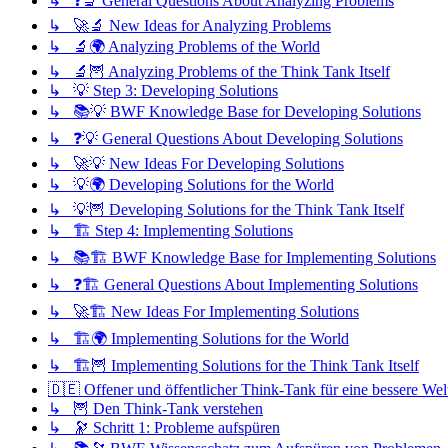
↳ ❓🔬 General Questions About Analyzing Problems
↳ 🚀🔬 New Ideas for Analyzing Problems
↳ 🔬🌍 Analyzing Problems of the World
↳ 🔬🦉 Analyzing Problems of the Think Tank Itself
↳ 💡 Step 3: Developing Solutions
↳ 📚💡 BWF Knowledge Base for Developing Solutions
↳ ❓💡 General Questions About Developing Solutions
↳ 🚀💡 New Ideas For Developing Solutions
↳ 💡🌍 Developing Solutions for the World
↳ 💡🦉 Developing Solutions for the Think Tank Itself
↳ 🏗️ Step 4: Implementing Solutions
↳ 📚🏗️ BWF Knowledge Base for Implementing Solutions
↳ ❓🏗️ General Questions About Implementing Solutions
↳ 🚀🏗️ New Ideas For Implementing Solutions
↳ 🏗️🌍 Implementing Solutions for the World
↳ 🏗️🦉 Implementing Solutions for the Think Tank Itself
🇩🇪 Offener und öffentlicher Think-Tank für eine bessere Wel
↳ 🦉 Den Think-Tank verstehen
↳ 🔭 Schritt 1: Probleme aufspüren