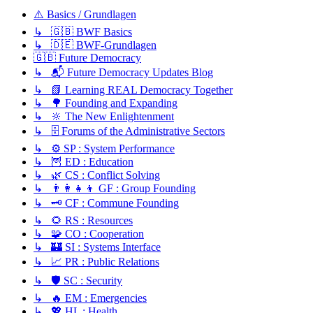
⚠️ Basics / Grundlagen
↳ 🇬🇧 BWF Basics
↳ 🇩🇪 BWF-Grundlagen
🇬🇧 Future Democracy
↳ 📬 Future Democracy Updates Blog
↳ 📗 Learning REAL Democracy Together
↳ 🌳 Founding and Expanding
↳ 🔆 The New Enlightenment
↳ 🗄️ Forums of the Administrative Sectors
↳ ⚙️ SP : System Performance
↳ 🦉 ED : Education
↳ 🌿 CS : Conflict Solving
↳ 👨‍👩‍👧‍👦 GF : Group Founding
↳ 🗝️ CF : Commune Founding
↳ 🌻 RS : Resources
↳ 🧩 CO : Cooperation
↳ 🏰 SI : Systems Interface
↳ 📈 PR : Public Relations
↳ 🛡️ SC : Security
↳ 🔥 EM : Emergencies
↳ 💖 HL : Health