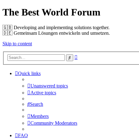
The Best World Forum
🇬🇧️ Developing and implementing solutions together.
🇩🇪️ Gemeinsam Lösungen entwickeln und umsetzen.
Skip to content
Advanced
Search
search
Quick links
Unanswered topics
Active topics
Search
Members
Community Moderators
FAQ