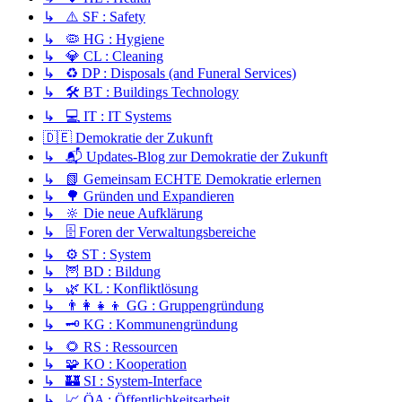
↳ ⚠️ SF : Safety
↳ 🦠 HG : Hygiene
↳ 💎 CL : Cleaning
↳ ♻️ DP : Disposals (and Funeral Services)
↳ 🛠️ BT : Buildings Technology
↳ 💻 IT : IT Systems
🇩🇪 Demokratie der Zukunft
↳ 📬 Updates-Blog zur Demokratie der Zukunft
↳ 📗 Gemeinsam ECHTE Demokratie erlernen
↳ 🌳 Gründen und Expandieren
↳ 🔆 Die neue Aufklärung
↳ 🗄️ Foren der Verwaltungsbereiche
↳ ⚙️ ST : System
↳ 🦉 BD : Bildung
↳ 🌿 KL : Konfliktlösung
↳ 👨‍👩‍👧‍👦 GG : Gruppengründung
↳ 🗝️ KG : Kommunengründung
↳ 🌻 RS : Ressourcen
↳ 🧩 KO : Kooperation
↳ 🏰 SI : System-Interface
↳ 📈 ÖA : Öffentlichkeitsarbeit