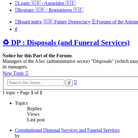
Login 🇬🇧 / Anmelden 🇩🇪
Register 🇬🇧 / Registrieren 🇩🇪
Board index
🇬🇧 Future Democracy
🗄️ Forums of the Admini
Search
♻️ DP : Disposals (and Funeral Services)
Notice for this Part of the Forum:
Managers of the ASec (administrative sector) "Disposals" (which may 
its managers.
New Topic
Advanced
Search
search
1 topic • Page
1
of
1
Topics
Replies
Views
Last post
Constitutional Disposal Services and Funeral Services
by