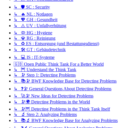
↳ 🛡️ SC : Security
↳ 🔥 NL : Notlagen
↳ 💖 GH : Gesundheit
↳ ⚠️ UV : Unfallverhütung
↳ 🦠 HG : Hygiene
↳ 💎 RG : Reinigung
↳ ♻️ ES : Entsorgung (und Bestattungsdienst)
↳ 🛠️ GT : Gebäudetechnik
↳ 💻 IS : IT-Systeme
🇬🇧 Open Public Think Tank For a Better World
↳ 🦉 Understand the Think Tank
↳ 🔭 Step 1: Detecting Problems
↳ 📚🔭 BWF Knowledge Base for Detecting Problems
↳ ❓🔭 General Questions About Detecting Problems
↳ 🚀🔭 New Ideas for Detecting Problems
↳ 🔭🌍 Detecting Problems in the World
↳ 🔭🦉 Detecting Problems in the Think Tank Itself
↳ 🔬 Step 2: Analyzing Problems
↳ 📚🔬 BWF Knowledge Base for Analyzing Problems